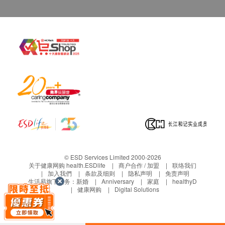
保养:
所有于香港洁净水有限公司购买之货品，不论是香港
本地或海外订单，均以香港保用条款为准。
保用日期为收货 / 取货 / 安装日期开始计算，客户
无需登记。
货品维修与运费安排：
NEX 电解水机产品
全机保养: 2年
电解版保养: 10年
安装 / 取货日期起2年内 : 香港洁净水有限公司提供
免费检查及维修。
© ESD Services Limited 2000-2026
电解板如完全未能进行酸碱值调整(利用测试剂)或
关于健康网购 health.ESDlife
商户合作 / 加盟
联络我们
加入我們
条款及细则
隐私声明
免责声明
完全不能制造活性氢(ORP), 则属电解版失效, 本公
生活易旗下业务：
新婚
Anniversary
家庭
healthyD
司会提供维修。
健康网购
Digital Solutions
电解板维修, 客户需自携至本公司维修中心处理。
如需专人上门收机、拆机或送货、重装费用, 收费