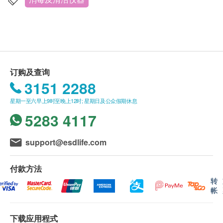
送货时间:
一般会于订单确认后 5-10 个工作天内出库，自出库日
起，香港地区 1-3 个工作日内送抵客户。送货时间为
双摩打动力雾化成细至5-8微米
星期一至星期六营业时间 09:00 - 18:00 内派送，派送
LED蓝光
订购及查询
时间不设选择，星期日并不提供派送服务。
瓶子容量：300ml
3151 2288
因资讯不足无法配送的滞留订单将会被配送方保留，
喷雾距离：1.5~2m
星期一至六早上9时至晚上12时; 星期日及公众假期休息
直至配送方联络香港洁净水有限公司。香港洁净水有
产品功率：15W
5283 4117
限公司将会以电子邮件的形式通知用户，请回覆信箱
电池容量：2600mAh
中的邮件或联系客服人员。逾期5日未能得到回覆的
充电方式：USB Type-C
订单香港洁净水有限公司将安排返回仓库及退款。
support@esdlife.com
尺寸：22.3 x 19.2 x 6.5cm
IPX4防水标凖
送货地区:
付款方法
颜色：蓝金
香港岛、九龙、新界及离岛：大屿山地区（东涌／愉
转
适用溶液：LBS离子水、次氯酸水、消毒液
帐
景湾／赤腊角／香港迪士尼／马湾)
澳门、香港岛商业区、九龙商业区、新界商业区及离
下载应用程式
岛遍远地区（梅窝／贝澳／长沙／塘福／石壁／昂坪