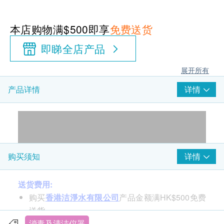
本店购物满$500即享
免费送货
即睇全店产品
展开所有
详情
产品详情
详情
购买须知
送货费用:
购买
香港洁淨水有限公司
产品金额满HK$500免费
送货。
订单金额不足HK$500顾客需支付运费HK$35。
消毒及清洁仪器