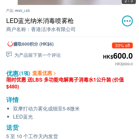
2 / 3
产品:
HKWS_LED
LED蓝光纳米消毒喷雾枪
商户名称：
香港洁净水有限公司
赚取600积分 (HK$6)
33% off
600.0
为产品留下第一个评论
HK$
HK$899.0
优惠
查看优惠
(1项)
限时优惠 送
LBS 多功能电解离子消毒水1公升装
(价值
$480)
详情
双摩打动力雾化成细至5-8微米
LED蓝光
送货
5 至 10 个工作天内发货