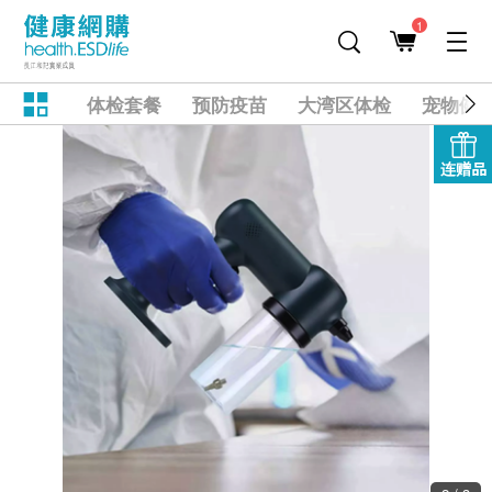
1
体检套餐
预防疫苗
大湾区体检
宠物健
连赠品