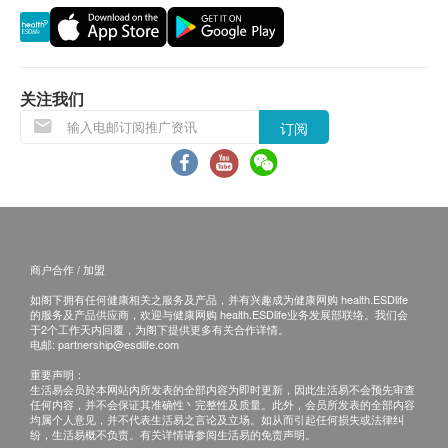
／大澳／ 长洲／南丫岛)
以上地区订单由顺丰（香港）派送
送货服务不包括邮政信箱地址、边境禁区、汽车不能
直达或没有升降机设备之收货地点。
关注我们
订阅
收货需知:
签收时需核对身份。
收到商品时请当场验货，检查外包装是否完整无损、
商品种类及数量与订单相符、确认购物收据内金额资
料。
商户合作 / 加盟
于签收前，客户不能拆开包装盒验货。速递员会于客
如阁下拥有任何健康相关之服务及产品，并有兴趣成为健康网购 health.ESDlife
户签收后离开，未能等待开机试用。
的服务及产品供应商，欢迎与健康网购 health.ESDlife业务发展部联络。我们会
如收件人未能亲自签收，可委托他人签收。
于2个工作天内回覆，为阁下提供更多有关合作详情。
电邮:
partnership@esdlife.com
签收后，如商品出现质量问题，如功能性故障。请您
重要声明：
即时联系香港洁净水有限公司客户服务中心，电话
生活易会员於本网站内所发表的全部内容为即时更新，因此生活易不会预先审查
任何内容，并不会保证其准确性丶完整性及质量。此外，会员所发表的全部内容
34660000。
均属个人意见，并不代表生活易之言论及立场。如从而引起任何损失或法律纠
纷，生活易概不负责。有关详情请参阅生活易的免责声明。