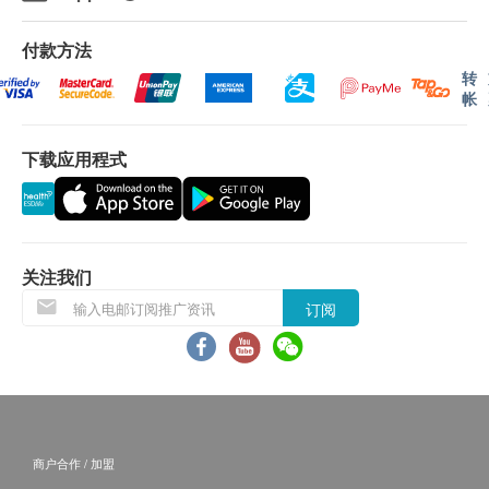
我们将于确定订单后3个工作天内安排發货。(
购买
Quooker 顾客会于3个工作天内获供应商联络, 并于
付款方法
14天内安排发货)
转
帐
不排除运送时间会因节日而有所影响。当八号烈风
讯号悬挂或黑色暴雨警告生效时，送货服务时间将
下载应用程式
会延迟。
所有订单须视乎相关货品的供应情况再作最后确
认。倘若生活易未能提供任何订单上的货品，生活
易有权拒绝接受该订单，并且会于送货前透过电话
或电邮通知顾客再作安排。
关注我们
订阅
保用条款：
1. 货品质量保证，于顾客收到产品当日起计，使用期
应最少有12个月或以上。
退换条款：
商户合作 / 加盟
1. 当顾客收取已订购之货品时，有责任检查货品是否