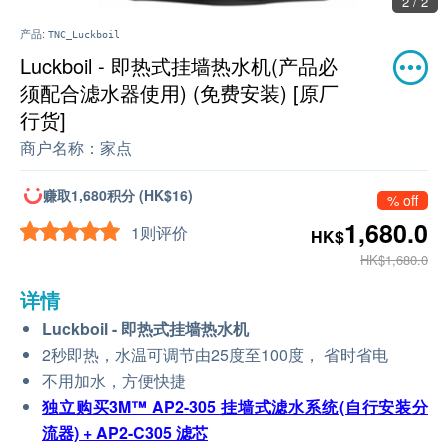
2 / 2
产品:
TNC_Luckboil
Luckboil - 即热式挂墙热水机(产品必
须配合滤水器使用) (免费安装) [原厂
行货]
商户名称：
家点
赚取1,680积分 (HK$16)
% off
1,680.0
1则评价
HK$
HK$1,680.0
详情
Luckboil - 即热式挂墙热水机
2秒即热，水温可调节由25度至100度， 省时省电
不用加水，方便快捷
独立购买3M™ AP2-305 挂墙式滤水系统(自行安装分
流器) + AP2-C305 滤芯