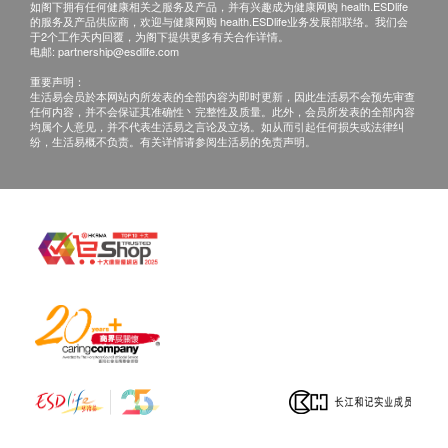
如阁下拥有任何健康相关之服务及产品，并有兴趣成为健康网购 health.ESDlife
有损毁情况，一经确认签收，恕不接受退换。
的服务及产品供应商，欢迎与健康网购 health.ESDlife业务发展部联络。我们会
2. 退换产品必须包装完整，如退换之产品有任何残缺
于2个工作天内回覆，为阁下提供更多有关合作详情。
电邮:
partnership@esdlife.com
或过期退回，供应商有权不受理。
重要声明：
3. 如有其他损坏或遗漏查询，顾客必须保留有效收据
生活易会员於本网站内所发表的全部内容为即时更新，因此生活易不会预先审查
任何内容，并不会保证其准确性丶完整性及质量。此外，会员所发表的全部内容
正本，并于送货后3个工作天内按下列方式联络生活
均属个人意见，并不代表生活易之言论及立场。如从而引起任何损失或法律纠
易客户服务部跟进。
纷，生活易概不负责。有关详情请参阅生活易的免责声明。
产品介绍
Luckboil - 即热式挂墙热水机
- 2秒即热，水温可调节由25度至100度， 省时省电
- 不用加水，方便快捷