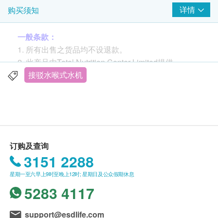
详情
购买须知
一般条款：
1. 所有出售之货品均不设退款。
2. 此产品由Total Nutrition Center Limited提供。
3. 如有任何争议，Total Nutrition Center Limited及健
接驳水喉式水机
康生活易保留最终决议权。
送货条款：
购买Total Nutrition Center Limited产品总额满
HK$500，即可享本地免费送货服务。账单总额未
订购及查询
满HK$500需附加HK$30运费。
3151 2288
额外附加费：如无电梯住宅将收取每件每层$50。
星期一至六早上9时至晚上12时; 星期日及公众假期休息
愉景湾及长洲为$300。如货车未能直达送货地
5283 4117
址，因地理原因需要个别人手额外运送，需按情况
额外收取费用。所有送货安排及运费以全营推广有
限公司决定为准。
support@esdlife.com