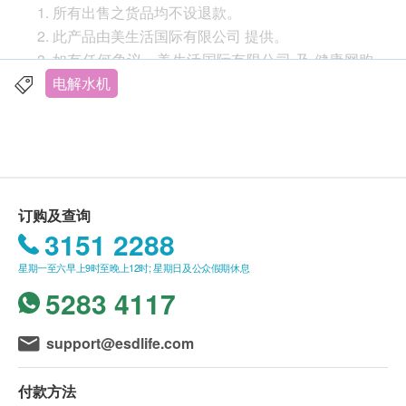
所有出售之货品均不设退款。
5层镀白金电极板
此产品由美生活国际有限公司 提供。
双重滤芯、十层保障
如有任何争议，美生活国际有限公司 及 健康网购
比市面同类产品较高OPR:-800mV
health.ESDlife 保留最终决议权。
电解水机
自动清洗系统
4段碱水，2段酸水，净水功能
送货
前门开启设计，方便自行更换滤芯
购买美生活产品总额满HK$1000，即可享本地免
LCD display显示滤芯寿命
费送货服务。 账单总额未满HK$1000需附加
节约能源，在待机状态下耗电量几乎为零
HK$60运费。
可应对多种水质SMPS
订购及查询
以下地区不提供送货服务:
Double Auto Cross Cleaning System
3151 2288
打鼓岭, 离岛(大屿山 (包括愉景湾), 南丫岛, 长洲,
(–自动流路转换装置)，延长电极寿命
星期一至六早上9时至晚上12时; 星期日及公众假期休息
坪洲, 大澳, 梅窝, 昂平), 马湾, 沙头角, 落马洲, 皇岗,
4种语言选择，韩文、英文、中文、德文
5283 4117
流浮山, 龙鼓滩 , 踏石角, 机场。 "
KFDA，KCL测试认证
订单确认后将于 7-10 个工作天内送达指定送货地
美国NFS水质认可
址。 送货日期及地址一经确认后将无法更改，否
support@esdlife.com
则将会引致严重送货延误，顾客亦须自行缴付因更
产品规格：
改送货日期及地址而引起之全数费用。
电解板材质:5块铂金镀钛电解板
付款方法