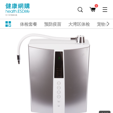
1
体检套餐
预防疫苗
大湾区体检
宠物健