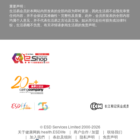
客再作安排。
重要声明：
生活易会员於本网站内所发表的全部内容为即时更新，因此生活易不会预先审查
任何内容，并不会保证其准确性丶完整性及质量。此外，会员所发表的全部内容
安装条款
均属个人意见，并不代表生活易之言论及立场。如从而引起任何损失或法律纠
一般安装不适用于玻璃，石膏板，真云石，玻璃棉
纷，生活易概不负责。有关详情请参阅生活易的免责声明。
天花或金属表面。
安装时间星期一至六上午10时至下午4时，公众假
期将不作任何安装安排，如因交通或意外情况，本
公司可临时延迟送货时间至下午5时。
智能电动晾衣架基本安装：直接安装于石屎天花
顶，切须配备接驳电源线及独立电源开关制。
电解水机及直饮水机基本安装：直接从洗手盆水龙
头接驳到水机及电源位于安装水机范围2米内，2分
水管以跟机的预设长度为准。
实际安装日期本公司将会联络客人预约。
安装收费
© ESD Services Limited 2000-2026
智能电动晾衣架：
关于健康网购 health.ESDlife
商户合作 / 加盟
联络我们
加入我們
条款及细则
隐私声明
免责声明
基本安装费$800 （直接安装于石屎天花顶, 切须配