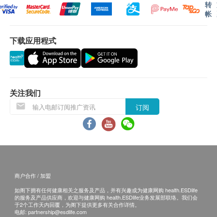
凡需送货到不设升降机的楼宇或因货品过大不能搬
尺寸: 36cm(H) x 29.4cm(W) x 14.6cm(D)
转
帐
进升降机内，或不能使用升降机运载货品时，顾客
滤芯数量: 2条
须缴付上楼附加费，以一楼起计 (由送贷员收取)：
滤芯材料：
下载应用程式
(电动晾衣架，直饮水机，电解水机加收$150/层；
滤芯1-沉积物,块炭/UF
小型电器加收$50/层)
滤芯2-活性炭,负离子陶瓷,毛毡
* 如村屋货车不能到门口，每一百米加收$100;
滤芯更换时间: 9-12个月(因应用量)
* 村屋如需要吊高搬运, 需另收$2000;
不排除运送时间会因节日而有所影响。 当八号烈
关注我们
风讯号悬挂或黑色暴雨警告生效时，送货服务时间
订阅
将会延迟。
送货时间上午10时至下午4时，如因交通或意外情
况，本公司可临时延迟送货时间至下午5时，无需
为延迟负责。
所有订单须视乎相关货品的供应情况再作最后确
商户合作 / 加盟
认。 倘若健康网购health.ESDlife未能提供任何订
如阁下拥有任何健康相关之服务及产品，并有兴趣成为健康网购 health.ESDlife
单上的货品，健康网购health.ESDlife有权拒绝接
的服务及产品供应商，欢迎与健康网购 health.ESDlife业务发展部联络。我们会
受该订单，并且会于送货前透过电话或电邮通知顾
于2个工作天内回覆，为阁下提供更多有关合作详情。
电邮:
partnership@esdlife.com