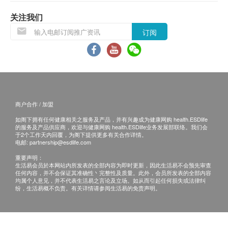
活容易有权拒绝接受该订单，并且会於送货前通过
电话或电邮通知顾客再作安排。
关注我们
订阅
饮品/食品：
货品质量保证，於顾客收到产品当日起计，食用期
应最少有6个月或以上。(6 个月以下之产品会列明
到期日于上产品详情中)
所有图片及产品资料只供参考。
商户合作 / 加盟
如阁下拥有任何健康相关之服务及产品，并有兴趣成为健康网购 health.ESDlife
退换条款：
的服务及产品供应商，欢迎与健康网购 health.ESDlife业务发展部联络。我们会
当顾客收取已订购货品时，有责任检查货品是否有
于2个工作天内回覆，为阁下提供更多有关合作详情。
电邮:
partnership@esdlife.com
损毁情况，一经确认签收，恕不接受退换。
重要声明：
退换产品必须包装完整，如退换产品有任何残缺或
生活易会员於本网站内所发表的全部内容为即时更新，因此生活易不会预先审查
任何内容，并不会保证其准确性丶完整性及质量。此外，会员所发表的全部内容
过期退回，供应商有权不受理。
均属个人意见，并不代表生活易之言论及立场。如从而引起任何损失或法律纠
如有其他损坏或遗漏查询，顾客必须保留有效收据
纷，生活易概不负责。有关详情请参阅生活易的免责声明。
正本，并於送货后3个工作日内按下列方式联络屈
臣氏集团（香港）有限公司客户服务部跟进。
电邮：ww_cgiorder@aswatson.com