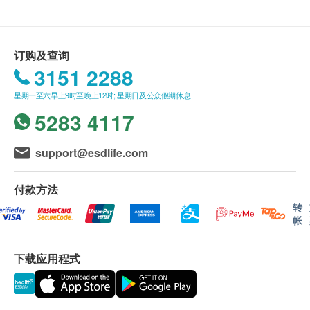
送货条款：
购买Watsons Water产品总额满HK$300，即可享
本地免费送货服务。账单总额未满HK$300需附加
订购及查询
HK$80运费。
3151 2288
我们将于确定订单后15个工作日内，依地区货期由
星期一至六早上9时至晚上12时; 星期日及公众假期休息
屈臣氏蒸馏水送上。
5283 4117
送货服务只限本地，送货范围包括港岛、九龙及新
界的一般地区。
送货服务不适用於偏远地区（例如：禁区）、离
support@esdlife.com
岛、愉景湾、流浮山、马湾（东涌市镇除外）等地
区、某些偏远区域或屈臣氏蒸馏水车辆难以到达地
付款方法
方及位于无升降机设施的楼层或相应的送货路程。
转
帐
不排除运送时间会因节日而有所影响。当八号烈风
讯号悬挂或黑色暴雨警告生效时，送货服务时间将
下载应用程式
会延迟。
所有订单须视乎相关货品的供应情况再作最后确
认。倘若生活容易未能提供任何订单上的货品，生