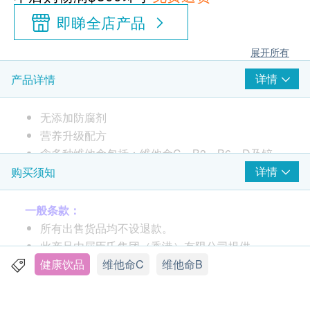
即睇全店产品
展开所有
详情
产品详情
无添加防腐剂
营养升级配方
含多种维他命包括：维他命C、B3、B6、D及锌
成份：水、浓缩橙汁、糖、橙肉、维他命(C, 烟碱
详情
购买须知
胺, B6, D)、酸度调节剂(330)、调味料、色素
(160a)、葡萄糖酸锌
一般条款：
所有出售货品均不设退款。
此产品由屈臣氏集团（香港）有限公司提供。
如有任何争议，屈臣氏集团（香港）有限公司及生
健康饮品
维他命C
维他命B
活容易保留最终决议权。