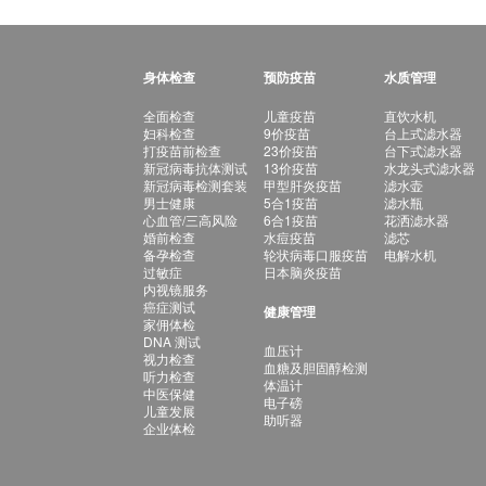
身体检查
预防疫苗
水质管理
全面检查
儿童疫苗
直饮水机
妇科检查
9价疫苗
台上式滤水器
打疫苗前检查
23价疫苗
台下式滤水器
新冠病毒抗体测试
13价疫苗
水龙头式滤水器
新冠病毒检测套装
甲型肝炎疫苗
滤水壶
男士健康
5合1疫苗
滤水瓶
心血管/三高风险
6合1疫苗
花洒滤水器
婚前检查
水痘疫苗
滤芯
备孕检查
轮状病毒口服疫苗
电解水机
过敏症
日本脑炎疫苗
内视镜服务
癌症测试
健康管理
家佣体检
DNA 测试
血压计
视力检查
血糖及胆固醇检测
听力检查
体温计
中医保健
电子磅
儿童发展
助听器
企业体检