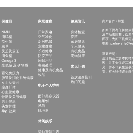
保健品
家居健康
健康资讯
商户合作 / 加盟
如阁下拥有任何健康相关
NMN
日常家电
身体检查
及产品供应商，欢迎与健
滴鸡精
空气净化
疫苗
回覆，为阁下提供更
益生菌
厨房电器
家居健康
电邮:
partnership@es
虫草
宠物健康
个人健康
灵芝及云芝
长者健康
有机食品
重要声明：
滴鱼精
防疫产品
宠物健康
生活易会员於本网站
Omega 3
睡眠用品
容，并不会保证其准
维他命 及 矿物质
害虫处理
常见问题
见，并不代表生活易
健康及有机食品
责。有关详情请参阅
强化免疫力
饮品
首次验身指引
肠道及消化系统健康
热门问题
女士及美容
电子个人护理
瘦身纤体
心血管健康
面部美容仪器
骨骼及关节健康
电须刨
男士健康
风筒
头发护理
脱毛器
孕妇健康
休闲娱乐
运动智能手表