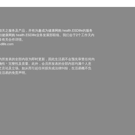
之服务及产品，并有兴趣成为健康网购 health.ESDlife的服务
康网购 health.ESDlife业务发展部联络。我们会于2个工作天内
多有关合作详情。
dlife.com
内所发表的全部内容为即时更新，因此生活易不会预先审查任何内
确性丶完整性及质量。此外，会员所发表的全部内容均属个人意
之言论及立场。如从而引起任何损失或法律纠纷，生活易概不负
生活易的免责声明。