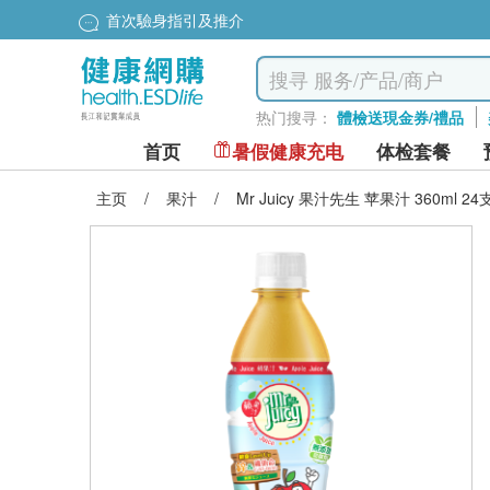
首次驗身指引及推介
热门搜寻：
體檢送現金券/禮品
首页
暑假健康充电
体检套餐
主页
/
果汁
/
Mr Juicy 果汁先生 苹果汁 360ml 24