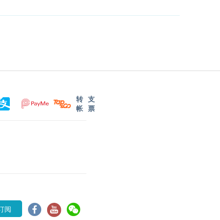
转
支
帐
票
订阅