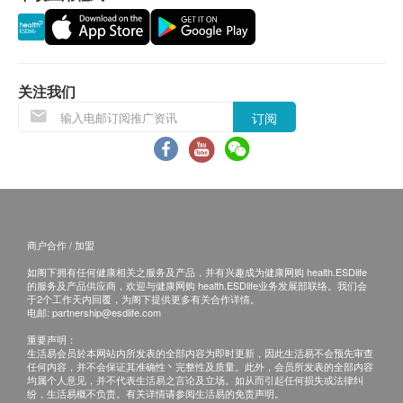
换货安排
1. 当顾客收取已订购之货品时，有责任检查货品
关注我们
是否有损毁情况，一经确认签收，恕不接受退换。
2. 退换产品必须包装完整，如退换之产品有任何
订阅
残缺或过期退回，供应商有权不受理。
3. 如有其他损坏或遗漏查询，顾客必须保留有效
收据正本，并于送货后3个工作天内按下列方式联络
uPet 客户服务部跟进。
电邮: jacky.lee@upet.hk
商户合作 / 加盟
查询热线: 2698 7438
如阁下拥有任何健康相关之服务及产品，并有兴趣成为健康网购 health.ESDlife
的服务及产品供应商，欢迎与健康网购 health.ESDlife业务发展部联络。我们会
于2个工作天内回覆，为阁下提供更多有关合作详情。
电邮:
partnership@esdlife.com
重要声明：
生活易会员於本网站内所发表的全部内容为即时更新，因此生活易不会预先审查
任何内容，并不会保证其准确性丶完整性及质量。此外，会员所发表的全部内容
均属个人意见，并不代表生活易之言论及立场。如从而引起任何损失或法律纠
纷，生活易概不负责。有关详情请参阅生活易的免责声明。