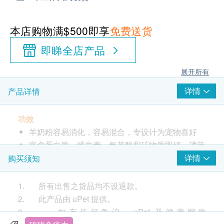
本店购物满$500即享
免费送货
即睇全店产品
展开所有
详情
产品详情
功效
羊奶粉容易消化，容易混合，专设计为宠物喜好
富含蛋白质、维生素、氨基酸和矿物质即钙、磷等
有助于骨骼和牙齿的形成
详情
购买须知
助攻不仅是大脑的发育，而且健康的皮肤和毛发
酪蛋白和寡改善消化，防止腹泻
1. 所有出售之货品均不设退款。
2. 此产品由 uPet 提供。
成分
3. 如有任何争议，uPet 及健康网购
酪蛋白、脱脂羊奶、动物脂肪和油、植物油、维生素