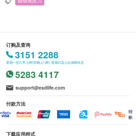
Health.ESDlife 保留最终决议权。
猫猫免疫力
A、维生素D、钙、蛋白质、叶酸、氨基酸、寡糖、乳
糖。
送货
1. 购买 uPet 产品总额满HK$500，即可享本地免
费送货服务。账单总额未满HK$500需附加HK$50运
每勺10克= 1匙奶粉/ 40cc温水。
费。
订购及查询
2. 我们将于确定订单后3个工作天内安排发货。
3151 2288
3. 不排除运送时间会因节日而有所影响。当八号
星期一至六早上9时至晚上12时; 星期日及公众假期休息
烈风讯号悬挂或黑色暴雨警告生效时，送货服务时间
5283 4117
将会延迟。
4. 所有订单须视乎相关货品的供应情况再作最后
support@esdlife.com
确认。倘若生活易未能提供任何订单上的货品，生活
易有权拒绝接受该订单，并且会于送货前透过电话或
付款方法
电邮通知顾客再作安排。
转
帐
保证
货品质量保证，于顾客收到产品当日起计，食用期应
下载应用程式
最少有6个月或以上。