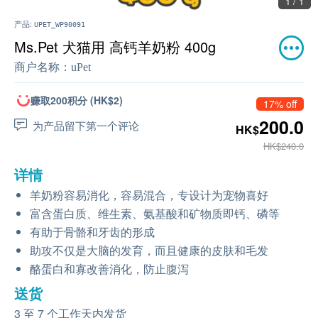
1 / 1
产品:
UPET_WP90091
Ms.Pet 犬猫用 高钙羊奶粉 400g
商户名称：
uPet
赚取200积分 (HK$2)
17% off
200.0
为产品留下第一个评论
HK$
HK$240.0
详情
羊奶粉容易消化，容易混合，专设计为宠物喜好
富含蛋白质、维生素、氨基酸和矿物质即钙、磷等
有助于骨骼和牙齿的形成
助攻不仅是大脑的发育，而且健康的皮肤和毛发
酪蛋白和寡改善消化，防止腹泻
送货
3 至 7 个工作天内发货