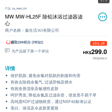
1 / 1
产品:
SW_MWHL25F
MW MW-HL25F 除铅沐浴过滤器滤
心
商户名称：
淼生活365有限公司
赚取299积分 (HK$2)
25% off
299.0
为产品留下第一个评论
HK$
HK$399.0
详情
保护肌肤, 避免余氯对肌肤的刺激和伤害
有效去除残余氯气, 过滤异物及锈水
有效改善湿疹及敏感性皮肤
呵护秀发, 降低余氯及过滤杂质，使发质不易干旱
高纯度KDF过滤物材质，通过NSF42标准认证
美白、保湿及令皮肤更紧致