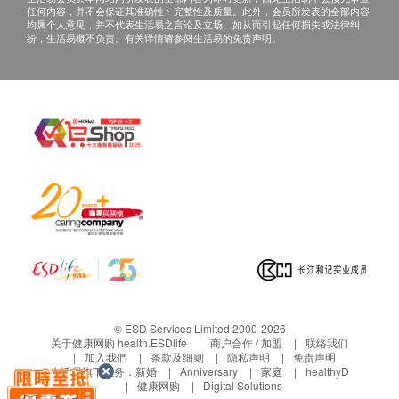
任何内容，并不会保证其准确性丶完整性及质量。此外，会员所发表的全部内容
Solution Limited预约，额外安装费用$1000将由安
有效改善湿疹及敏感性皮肤
均属个人意见，并不代表生活易之言论及立场。如从而引起任何损失或法律纠
装技师收取。
纷，生活易概不负责。有关详情请参阅生活易的免责声明。
呵护秀发, 降低余氯及过滤杂质，使发质不易干旱
高纯度KDF过滤物材质，通过NSF42标准认证
保用条款：
美白、保湿及令皮肤更紧致
所有货品为香港行货，保养由Streams Water
1分钟简易安装
Solution Limited 提供。
除铅及其他有害物质
客户必须存妥产品保用证 (如有) 及商店发票。
滤壳选用原料符合FDA CFR21 美国食品药物管理
产品保养只适用于香港。
局要求
Streams Water Solution Limited 不负责任何由于
尺寸: 5.1 x 5.1 x 12.9 (cm)
产品损坏而招致直接或间接之损失。
产品保养条款
客服联络方式：
不设保养
电邮：
info@st​​reams.com.hk
所有货品资料及售后条款均根据厂商官网页作准，
© ESD Services Limited 2000-2026
电话： 2777 7775
关于健康网购 health.ESDlife
商户合作 / 加盟
联络我们
如有疑问请直接致电或浏览总代理网页查询。
加入我們
条款及细则
隐私声明
免责声明
生活易旗下业务：
新婚
Anniversary
家庭
healthyD
健康网购
Digital Solutions