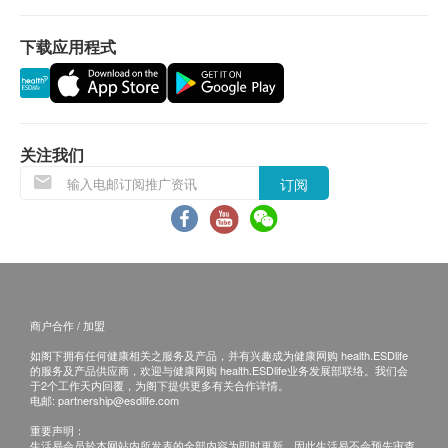
送货服务有可能因天气、交通、地区或其他因素而
下载应用程式
暂停或延期，送货时间将会另作安排。
如商品已到达收货地址而没有人签收，Streams
Water Solution Limited 可再次安排送货服务，但
顾客必须以到付方式支付再送货之费用。
如5个工作天后Streams Water Solution Limited 仍
关注我们
未能联络上顾客，该订单将会被取消，并于扣除运
订阅
费及特别地区附加费用后，安排余额退款。
所有订单须视乎相关货品的供应情况再作最后确
认。 Streams Water Solution Limited 未能提供阁
下订单上之任何产品或服务，Streams Water
Solution Limited 会于送货或取货前透过电话或电
商户合作 / 加盟
邮通知阁下。
产品介绍
如阁下拥有任何健康相关之服务及产品，并有兴趣成为健康网购 health.ESDlife
的服务及产品供应商，欢迎与健康网购 health.ESDlife业务发展部联络。我们会
安装:
于2个工作天内回覆，为阁下提供更多有关合作详情。
保护肌肤, 避免余氯对肌肤的刺激和伤害
电邮:
partnership@esdlife.com
客户可利用套装的配件连接电解水机到龙头使用，
有效去除残余氯气
重要声明：
如需安装服务，请于购买后联络Streams Water
有效过滤异物及锈水
生活易会员於本网站内所发表的全部内容为即时更新，因此生活易不会预先审查