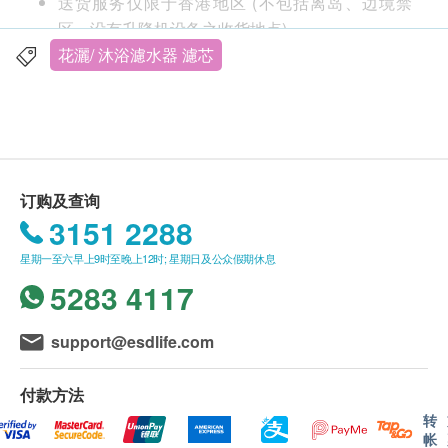
送货服务仅限于香港地区 (不包括离岛、边境禁
区、没有升降机设备之收货地点)。
不接受邮政信箱地址。
花灑/ 沐浴濾水器 濾芯
顾客请于购买时输入正确的个人资料和地址以便安
排运送。
送货费用：
订购及查询
购买淼生活365有限公司之产品，买方需自付运
3151 2288
费。
星期一至六早上9时至晚上12时; 星期日及公众假期休息
东涌、长洲、马湾、梅窝、南丫岛、坪洲及愉景湾
5283 4117
等偏远地区会安排到付。
所有邮寄项目不可指定收货日期和时段。
support@esdlife.com
送货时间:
付款方法
商品会于订单确认付款后 7 个工作天内送出，送货
转
帐
时间为上午 9 时至下午 6 时。