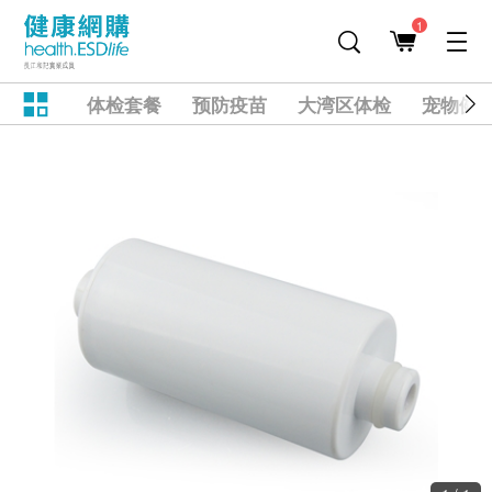
1
体检套餐
预防疫苗
大湾区体检
宠物健