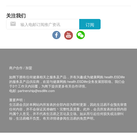
建议开始使用12个月后更换新的
送货服务不包括邮政信箱地址、边境禁区、汽车不能
直达或没有升降机设备之收货地点。
关注我们
订阅
收货需知:
签收时需核对身份。
收到商品时请当场验货，检查外包装是否完整无损、
商品种类及数量与订单相符、确认购物收据内金额资
料。
商户合作 / 加盟
于签收前，客户不能拆开包装盒验货。速递员会于客
如阁下拥有任何健康相关之服务及产品，并有兴趣成为健康网购 health.ESDlife
户签收后离开，未能等待开机试用。
的服务及产品供应商，欢迎与健康网购 health.ESDlife业务发展部联络。我们会
如收件人未能亲自签收，可委托他人签收。
于2个工作天内回覆，为阁下提供更多有关合作详情。
电邮:
partnership@esdlife.com
签收后，如商品出现质量问题，如功能性故障。请您
重要声明：
即时联系香港洁净水有限公司客户服务中心，电话
生活易会员於本网站内所发表的全部内容为即时更新，因此生活易不会预先审查
任何内容，并不会保证其准确性丶完整性及质量。此外，会员所发表的全部内容
34660000。
均属个人意见，并不代表生活易之言论及立场。如从而引起任何损失或法律纠
纷，生活易概不负责。有关详情请参阅生活易的免责声明。
保养:
所有于香港洁净水有限公司购买之货品，不论是香港