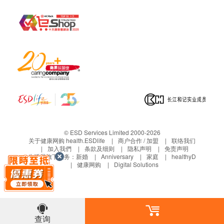
本地或海外订单，均以香港保用条款为准。
保用日期为收货 / 取货 / 安装日期开始计算，客户
无需登记。
NEX SPARKING ONE 1000ML 水樽
货品维修与运费安排：
适用于NEX Sparkling One 气泡水/梳打水机
不锈钢材质
NEX 电解水机产品
83mm x 265mm
全机保养: 2年
225.9g
电解版保养: 10年
可制作800ml梳打水
安装 / 取货日期起2年内 : 香港洁净水有限公司提供
不可放进洗碗碟机
免费检查及维修。
© ESD Services Limited 2000-2026
如破损不可使用
电解板如完全未能进行酸碱值调整(利用测试剂)或
关于健康网购 health.ESDlife
商户合作 / 加盟
联络我们
建议开始使用12个月后更换新的
加入我們
条款及细则
隐私声明
免责声明
完全不能制造活性氢(ORP), 则属电解版失效, 本公
生活易旗下业务：
新婚
Anniversary
家庭
healthyD
司会提供维修。
健康网购
Digital Solutions
电解板维修, 客户需自携至本公司维修中心处理。
如需专人上门收机、拆机或送货、重装费用, 收费
为每次$450。
香港洁净水有限公司提供NEX 电解水机, 续期全机
查询