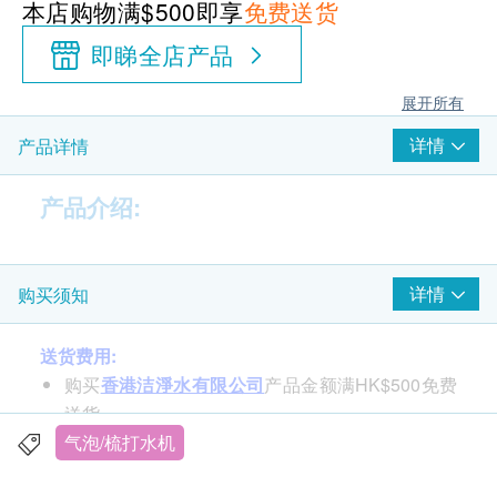
本店购物满$500即享
免费送货
即睇全店产品
展开所有
详情
产品详情
产品介绍:
详情
购买须知
送货费用:
购买
香港洁淨水有限公司
产品金额满HK$500免费
送货。
订单金额不足HK$500顾客需支付运费HK$35。
气泡/梳打水机