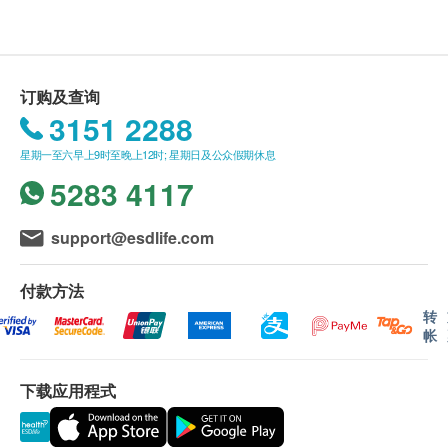
送货时间:
一般会于订单确认后 5-10 个工作天内出库，自出库日
起，香港地区 1-3 个工作日内送抵客户。送货时间为
星期一至星期六营业时间 09:00 - 18:00 内派送，派送
订购及查询
时间不设选择，星期日并不提供派送服务。
3151 2288
因资讯不足无法配送的滞留订单将会被配送方保留，
星期一至六早上9时至晚上12时; 星期日及公众假期休息
直至配送方联络香港洁净水有限公司。香港洁净水有
5283 4117
限公司将会以电子邮件的形式通知用户，请回覆信箱
中的邮件或联系客服人员。逾期5日未能得到回覆的
订单香港洁净水有限公司将安排返回仓库及退款。
support@esdlife.com
NEX SPARKING ONE 500ML 水樽
适用于NEX Sparkling One 气泡水/梳打水机
送货地区:
付款方法
不锈钢材质
香港岛、九龙、新界及离岛：大屿山地区（东涌／愉
转
帐
83mm x 190mm
景湾／赤腊角／香港迪士尼／马湾)
191.4g
澳门、香港岛商业区、九龙商业区、新界商业区及离
下载应用程式
可制作425ml梳打水
岛遍远地区（梅窝／贝澳／长沙／塘福／石壁／昂坪
不可放进洗碗碟机
／大澳／ 长洲／南丫岛)
如破损不可使用
以上地区订单由顺丰（香港）派送