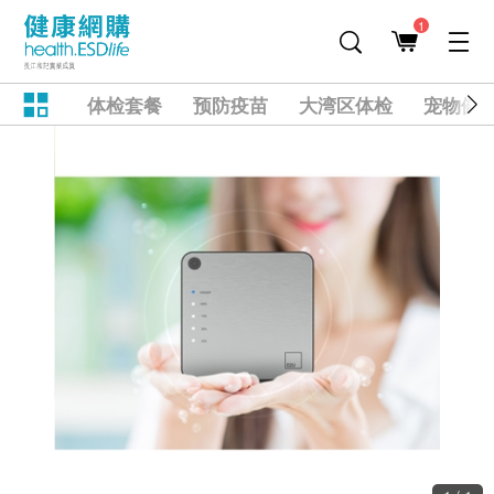
1
体检套餐
预防疫苗
大湾区体检
宠物健