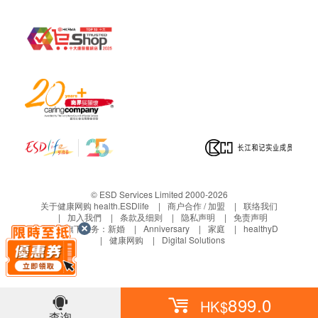
如有其他损坏或遗漏查询，顾客必须保留有效收据
中风速
18 小时
正本，并于送货后3个工作天内按下列方式联络健
康网购health.ESDlife客户服务部跟进。
小风速
35 小时
电邮: support@esdlife.com / 健康网购
health.ESDlife客服热线: (852) 3151-2288
© ESD Services Limited 2000-2026
关于健康网购 health.ESDlife
商户合作 / 加盟
联络我们
加入我們
条款及细则
隐私声明
免责声明
生活易旗下业务：
新婚
Anniversary
家庭
healthyD
健康网购
Digital Solutions
899.0
HK$
查询