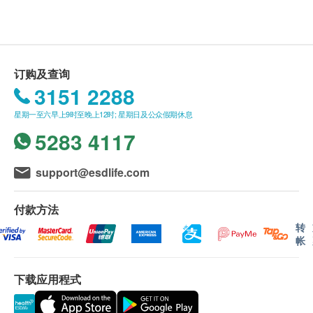
送货
购买O2U产品总额满HK$250，即可享本地免费送
货服务。账单总额未满HK$250需附加HK$100运
订购及查询
费。
3151 2288
送货服务只适用于香港地区
星期一至六早上9时至晚上12时; 星期日及公众假期休息
以下地区不提供送货服务:
5283 4117
打鼓岭, 离岛(大屿山(包括愉景湾), 南丫岛, 长洲, 坪
洲, 大澳, 梅窝, 昂平), 马湾, 沙头角, 落马洲, 皇岗,
流浮山, 龙鼓滩, 踏石角, 机场。
support@esdlife.com
订单确认后将于
3
个工作天内送达指定送货地址。
一般资讯
送货日期及地址一经确认后将无法更改，否则将会
付款方法
AIRSTATION 是便携式设计的空气净化机，轻便、手
引致严重送货延误，顾客亦须自行缴付因更改送货
转
帐
挽及内置锂电池，没额外电源供应下使用时间最长达
日期及地址而引起之全数费用。
35小时，即使内置电池电量用完，也能即时使用USB
不排除运送时间会因节日而有所影响。当八号烈风
外置电源继续使用。在低风模式下风嘈声低至48
下载应用程式
讯号悬挂或黑色暴雨警告生效时，送货服务时间将
dB，在睡眠间也不受影响
会延迟。