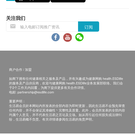
所有订单须视乎相关货品的供应情况再作最后确
产品特色：
认。倘若健康网购health.ESDlife未能提供任何订
空气净化率 CADR: 40立方米/小时
单上的货品，健康网购health.ESDlife有权拒绝接
关注我们
负离子: 1000万
受该订单，并且会于送货前透过电话或电邮通知顾
订阅
HEPA 99.95% 3M抗菌布
客再作安排。
UVC 消毒
保用条款
产品规格：
货品质量保证，于顾客收到产品当日起计，保用期
产品型号：AIRSTATION
最少有12个月或以上。 (Air Family 空气净化毛绒
商户合作 / 加盟
呎吋: 160mm (L) x 160 mm (W) x 75 mm(H)
玩具除外。)
总重量：862克
如阁下拥有任何健康相关之服务及产品，并有兴趣成为健康网购 health.ESDlife
的服务及产品供应商，欢迎与健康网购 health.ESDlife业务发展部联络。我们会
低风模式下的音量：48.0 dB（A）
退换货条款
于2个工作天内回覆，为阁下提供更多有关合作详情。
电邮:
partnership@esdlife.com
风量模式
为保障顾客，O2U提供
7
天换货安排，若您的商品
重要声明：
由于品质问题需要退换货。
生活易会员於本网站内所发表的全部内容为即时更新，因此生活易不会预先审查
任何内容，并不会保证其准确性丶完整性及质量。此外，会员所发表的全部内容
当顾客收取已订购之货品时，有责任检查货品是否
超风速
5 小时
均属个人意见，并不代表生活易之言论及立场。如从而引起任何损失或法律纠
有损毁情况，一经确认签收，恕不接受退换。
纷，生活易概不负责。有关详情请参阅生活易的免责声明。
退换产品必须包装完整，如退换之产品有任何残缺
大风速
10 小时
或过期退回，供应商有权不受理。