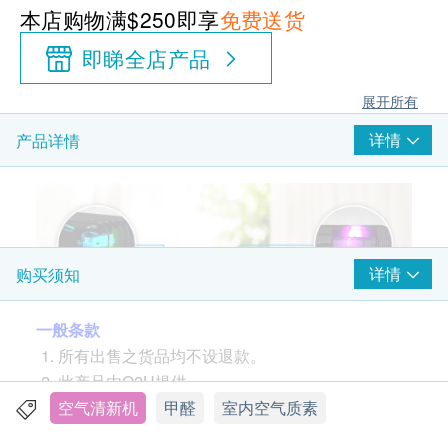
本店购物满$250即享
免费送货
即睇全店产品
展开所有
详情
产品详情
详情
购买须知
一般条款
所有出售之货品均不设退款。
此产品由O2U提供。
如有任何争议，O2U 及 健康网购health.ESDlife保
空气清新机
甲醛
室内空气质素
留最终决议权。