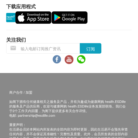
认。 倘若健康网购health.ESDlife未能提供任何订
下载应用程式
单上的货品，健康网购health.ESDlife有权拒绝接
受该订单，并且会于送货前透过电话或电邮通知顾
客再作安排。
关注我们
换货条款
订阅
当顾客收取已订购之货品时，有责任检查货品是否
有损毁情况，一经确认签收，恕不接受退换。
退换产品必须包装完整，如退换之产品有任何残缺
或过期退回，供货商有权不受理。
如有其他损坏或遗漏查询，顾客必须保留有效收据
正本，并于送货后3个工作天内按下列方式联络健
商户合作 / 加盟
康网购health.ESDlife客户服务部跟进。
如阁下拥有任何健康相关之服务及产品，并有兴趣成为健康网购 health.ESDlife
电邮: support@esdlife.com / 健康网购
的服务及产品供应商，欢迎与健康网购 health.ESDlife业务发展部联络。我们会
于2个工作天内回覆，为阁下提供更多有关合作详情。
health.ESDlife客服热线: (852) 3151-2288
电邮:
partnership@esdlife.com
重要声明：
生活易会员於本网站内所发表的全部内容为即时更新，因此生活易不会预先审查
任何内容，并不会保证其准确性丶完整性及质量。此外，会员所发表的全部内容