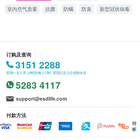
杀菌消毒补充液。
室内空气质素
抗菌
防螨
防臭
新型冠状病毒
送货
一个体积非常精致的OH 补充液，使用期长达约 3
购买
HomeSmart
产品总额满HK$500，即可享本
~ 6 个月。使用期也会因应：使用面积、环境因
地免费送货服务。 账单总额未满HK$500需附加
素、空间湿度而会有所不同。
HK$60运费。
实测一个 OH 补充液，于600~700平方呎面积，连
以下地区不提供送货服务:
续24小时不停机操作，可使用连续4个月。
打鼓岭, 离岛(大屿山 (包括愉景湾), 南丫岛, 长洲,
OH 补充液配合WELLIS 空气消毒机使用，有效净
订购及查询
坪洲, 大澳, 梅窝, 昂平), 马湾, 沙头角, 落马洲, 皇岗,
化空气及任何物件表面的：致敏源、病原体、细
3151 2288
流浮山, 龙鼓滩 , 踏石角, 机场。 "
菌、异味、霉菌及各种挥发性有机化合物气体
星期一至六早上9时至晚上12时; 星期日及公众假期休息
订单确认后将于 7 个工作天内送达指定送货地址。
(VOC)等，集多项功能于一身。
5283 4117
送货日期及地址一经确认后将无法更改，否则将会
引致严重送货延误，顾客亦须自行缴付因更改送货
support@esdlife.com
日期及地址而引起之全数费用。
不排除运送时间会因节日而有所影响。 当八号烈
付款方法
风讯号悬挂或黑色暴雨警告生效时，送货服务时间
转
将会延迟。
帐
所有订单须视乎相关货品的供应情况再作最后确