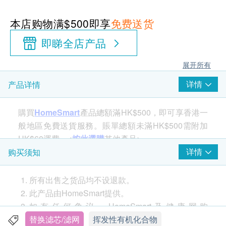
本店购物满$500即享
免费送货
即睇全店产品
展开所有
详情
产品详情
購買
HomeSmart
產品總額滿HK$500，即可享香港一
般地區免費送貨服務。賬單總額未滿HK$500需附加
HK$60運費。<
按此選購
其他產品>
详情
购买须知
产品特性
所有出售之货品均不设退款。
OH–氢氧离子消毒补充液( 简称「 OH 补充液」)
此产品由HomeSmart提供。
是配合韩国制造的独特技术，氢氧离子OH–消毒原
如有任何争议，HomeSmart及健康网购
理，应运而生的WELLIS WADU-02 空气杀菌消毒
health.ESDlife保留最终决议权。
替换滤芯/滤网
挥发性有机化合物
机( 简称「 WELLIS 空气杀毒机」) ，应用的专用