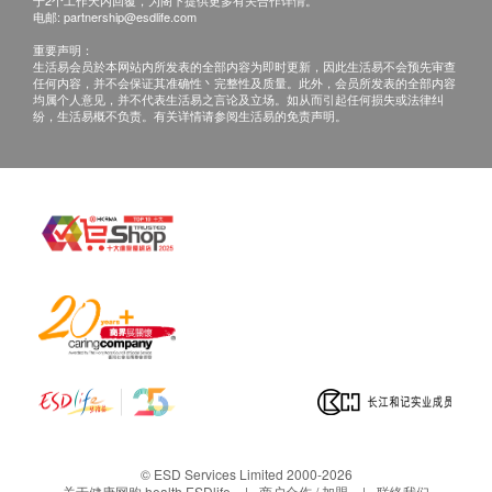
受该订单，并且会于送货前透过电话或电邮通知顾
于2个工作天内回覆，为阁下提供更多有关合作详情。
电邮:
partnership@esdlife.com
产品规格:
客再作安排。
重要声明：
产品名称: 韩国冷热直饮净水机
生活易会员於本网站内所发表的全部内容为即时更新，因此生活易不会预先审查
型号: WHP-2300
任何内容，并不会保证其准确性丶完整性及质量。此外，会员所发表的全部内容
退换条款:
均属个人意见，并不代表生活易之言论及立场。如从而引起任何损失或法律纠
过滤方式: 超滤膜过滤
当顾客收取已订购之货品时，有责任检查货品是否
纷，生活易概不负责。有关详情请参阅生活易的免责声明。
滤芯更换期: 极细活性碳滤芯4-6个月/ 纳米滤芯12
有损毁情况，一经确认签收，恕不接受退换。
个月
退换产品必须包装完整，如退换之产品有任何残缺
储水量: 冷水约0.9L
或过期退回，供应商有权不受理。
能量消耗: 冷水90W / 热水2500W
如有其他损坏或遗漏查询，顾客必须保留有效收据
尺寸: 180mm(阔) x 514mm(深) x 407mm(高)
正本，并于送货后3个工作天内按下列方式联络 傲
重量: 13.5kg
威国际有限公司 客户服务部跟进。
原产地: 韩国
电邮:
info@owell.hk
查询热线: 2317 7776
© ESD Services Limited 2000-2026
关于健康网购 health.ESDlife
商户合作 / 加盟
联络我们