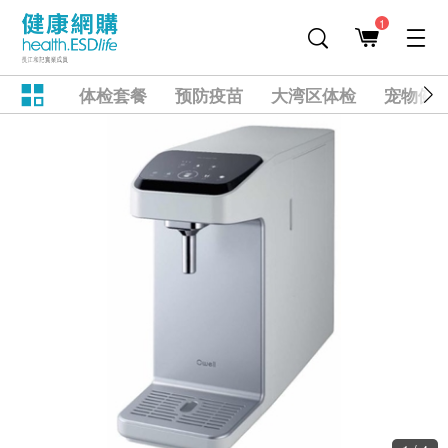
1
体检套餐
预防疫苗
大湾区体检
宠物健