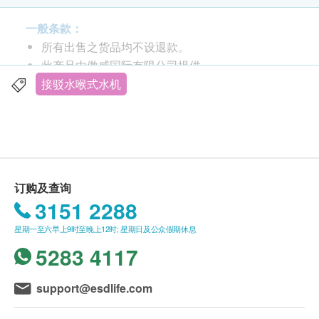
一般条款：
所有出售之货品均不设退款。
此产品由傲威国际有限公司提供。
如有任何争议，傲威国际有限公司及健康网购
接驳水喉式水机
Health.ESDlife保留最终决议权。
送货条款：
购买傲威国际有限公司产品，总额满HK$1000可
享本地送免费货服务 或 于专门店自取
订购及查询
专门店地址:
3151 2288
- 沙田 Homesquare 3楼340铺
星期一至六早上9时至晚上12时; 星期日及公众假期休息
- 将军澳新都城中心二期商场2楼2082号铺
5283 4117
- 湾仔骆克道168号地下
- 荃湾广场5楼532A铺
- 钻石山荷里活广场3楼370铺
support@esdlife.com
- 大角咀奥海城2期UG05D铺