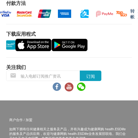
如顾客购物额不足港币$1,000元而需送货服务，顾
付款方法
产品特点:
客需缴付送货费(到付)。
转
超滤膜过滤
帐
我们将于确定订单后7 -10 个工作天内安排发货。
紫外线自动消毒, 有效杀死超过99%以上细菌，大
送货范围仅限于香港特别行政区的香港岛、九龙、
肠杆菌及金黄葡萄球菌确保出水口干净卫生
下载应用程式
新界地区, 不包括禁区。
即时加热及冷却系统
所有邮寄项目不可指定收货日期和时间。
使用NSF认证滤芯，饮用更安心
送货服务仅限于香港地区。不接受邮政信箱地址.
18cm 纤细设计, 适合安装在厨房内
收件地址必须有人签收。
三种不同热水温度可供选择(包括40°C / 70°C /
如商品已到达收货地址而没有人签收，傲威国际有
关注我们
85°C)
限公司可再次安排送货服务，但顾客必须支付实际
订阅
不同水量控制，操作更方便易用
运费
省电环保功能
不排除运送时间会因节日而有所影响。当八号烈风
智能轻触式介面
讯号悬挂或黑色暴雨警告生效时，送货服务时间将
过滤方式:
会延迟。
第一层: 清除污垢及砂石微粒，减除有害化学物质
所有订单须视乎相关货品的供应情况再作最后确
商户合作 / 加盟
如氯气、异味或难闻气味
认。倘若健康网购 Health.ESDlife未能提供任何订
第二层: 清除水中的污染物、水传播的生物、细
如阁下拥有任何健康相关之服务及产品，并有兴趣成为健康网购 health.ESDlife
单上的货品，健康网购 Health.ESDlife有权拒绝接
的服务及产品供应商，欢迎与健康网购 health.ESDlife业务发展部联络。我们会
菌、病毒、铅等重金属有害物质