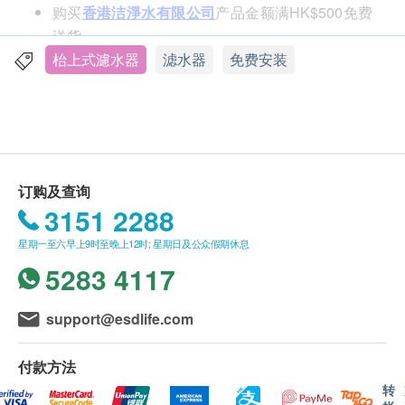
购买
香港洁淨水有限公司
产品金额满HK$500免费
送货。
订单金额不足HK$500顾客需支付运费HK$35。
枱上式濾水器
滤水器
免费安装
送货时间:
一般会于订单确认后 5-10 个工作天内出库，自出库日
起，香港地区 1-3 个工作日内送抵客户。送货时间为
星期一至星期六营业时间 09:00 - 18:00 内派送，派送
订购及查询
时间不设选择，星期日并不提供派送服务。
3151 2288
因资讯不足无法配送的滞留订单将会被配送方保留，
星期一至六早上9时至晚上12时; 星期日及公众假期休息
直至配送方联络香港洁净水有限公司。香港洁净水有
5283 4117
限公司将会以电子邮件的形式通知用户，请回覆信箱
中的邮件或联系客服人员。逾期5日未能得到回覆的
订单香港洁净水有限公司将安排返回仓库及退款。
support@esdlife.com
送货地区:
付款方法
香港岛、九龙、新界及离岛：大屿山地区（东涌／愉
转