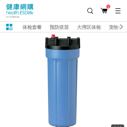
1
体检套餐
预防疫苗
大湾区体检
宠物健