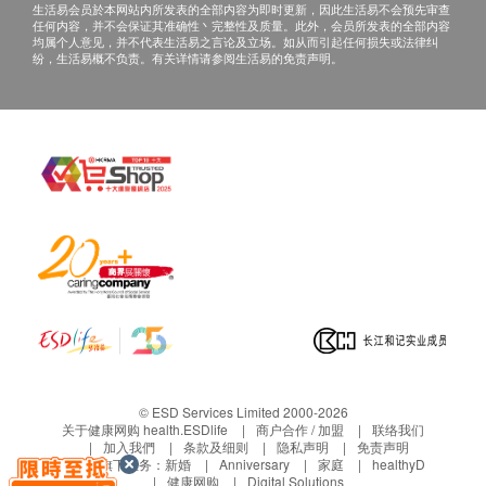
即时联系香港洁净水有限公司客户服务中心，电话
生活易会员於本网站内所发表的全部内容为即时更新，因此生活易不会预先审查
任何内容，并不会保证其准确性丶完整性及质量。此外，会员所发表的全部内容
34660000。
均属个人意见，并不代表生活易之言论及立场。如从而引起任何损失或法律纠
纷，生活易概不负责。有关详情请参阅生活易的免责声明。
保养:
所有于香港洁净水有限公司购买之货品，不论是香港
本地或海外订单，均以香港保用条款为准。
保用日期为收货 / 取货 / 安装日期开始计算，客户
无需登记。
货品维修与运费安排：
NEX 电解水机产品
全机保养: 2年
电解版保养: 10年
安装 / 取货日期起2年内 : 香港洁净水有限公司提供
免费检查及维修。
© ESD Services Limited 2000-2026
电解板如完全未能进行酸碱值调整(利用测试剂)或
关于健康网购 health.ESDlife
商户合作 / 加盟
联络我们
加入我們
条款及细则
隐私声明
免责声明
完全不能制造活性氢(ORP), 则属电解版失效, 本公
生活易旗下业务：
新婚
Anniversary
家庭
healthyD
司会提供维修。
健康网购
Digital Solutions