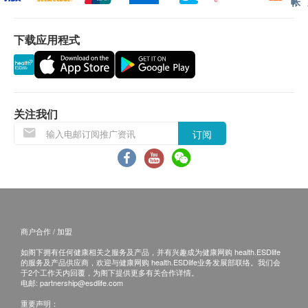
帐
景湾／赤腊角／香港迪士尼／马湾)
澳门、香港岛商业区、九龙商业区、新界商业区及离
下载应用程式
岛遍远地区（梅窝／贝澳／长沙／塘福／石壁／昂坪
／大澳／ 长洲／南丫岛)
以上地区订单由顺丰（香港）派送
送货服务不包括邮政信箱地址、边境禁区、汽车不能
直达或没有升降机设备之收货地点。
关注我们
订阅
收货需知:
签收时需核对身份。
收到商品时请当场验货，检查外包装是否完整无损、
商品种类及数量与订单相符、确认购物收据内金额资
料。
商户合作 / 加盟
于签收前，客户不能拆开包装盒验货。速递员会于客
如阁下拥有任何健康相关之服务及产品，并有兴趣成为健康网购 health.ESDlife
户签收后离开，未能等待开机试用。
的服务及产品供应商，欢迎与健康网购 health.ESDlife业务发展部联络。我们会
如收件人未能亲自签收，可委托他人签收。
于2个工作天内回覆，为阁下提供更多有关合作详情。
电邮:
partnership@esdlife.com
签收后，如商品出现质量问题，如功能性故障。请您
重要声明：