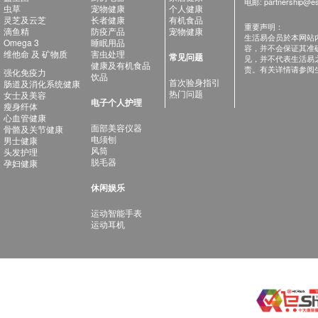
电邮:
partnership@es
虫草
宠物健康
个人健康
灵芝及云芝
长者健康
有机食品
重要声明：
滴鱼精
防疫产品
宠物健康
生活易会员於本网站
Omega 3
睡眠用品
容，并不会保证其准
维他命 及 矿物质
害虫处理
常见问题
见，并不代表生活易
健康及有机食品
责。有关详情请参阅
强化免疫力
饮品
首次验身指引
肠道及消化系统健康
热门问题
女士及美容
电子个人护理
瘦身纤体
心血管健康
面部美容仪器
骨骼及关节健康
电须刨
男士健康
风筒
头发护理
脱毛器
孕妇健康
休闲娱乐
运动智能手表
运动耳机