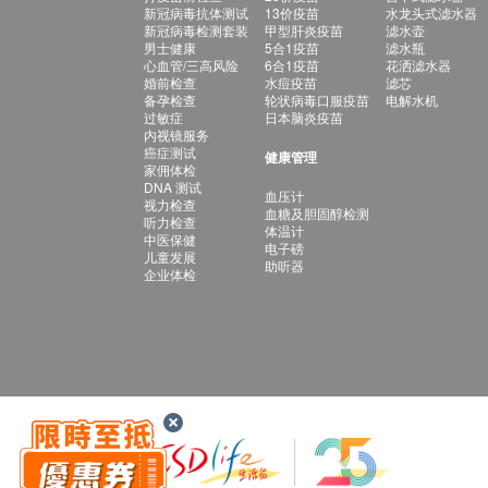
新冠病毒抗体测试
13价疫苗
水龙头式滤水器
新冠病毒检测套装
甲型肝炎疫苗
滤水壶
男士健康
5合1疫苗
滤水瓶
心血管/三高风险
6合1疫苗
花洒滤水器
婚前检查
水痘疫苗
滤芯
备孕检查
轮状病毒口服疫苗
电解水机
过敏症
日本脑炎疫苗
内视镜服务
癌症测试
健康管理
家佣体检
DNA 测试
血压计
视力检查
血糖及胆固醇检测
听力检查
体温计
中医保健
电子磅
儿童发展
助听器
企业体检