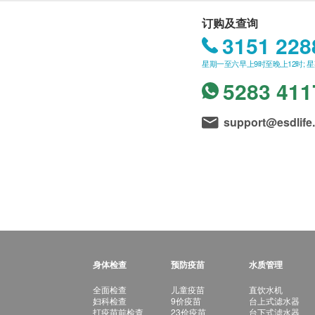
订购及查询
3151 228
星期一至六早上9时至晚上12时; 
5283 411
support@esdlife
身体检查
预防疫苗
水质管理
全面检查
儿童疫苗
直饮水机
妇科检查
9价疫苗
台上式滤水器
打疫苗前检查
23价疫苗
台下式滤水器