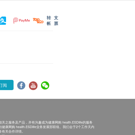
转
支
帐
票
订阅
之服务及产品，并有兴趣成为健康网购 health.ESDlife的服务
康网购 health.ESDlife业务发展部联络。我们会于2个工作天内
多有关合作详情。