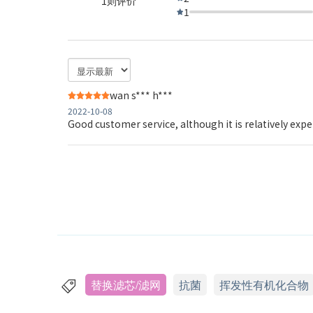
1则评价
1
wan s*** h***
2022-10-08
Good customer service, although it is relatively exp
替换滤芯/滤网
抗菌
挥发性有机化合物