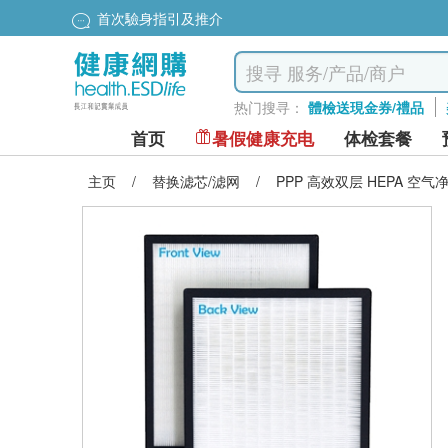
首次驗身指引及推介
热门搜寻：
體檢送現金券/禮品
首页
暑假健康充电
体检套餐
主页
/
替换滤芯/滤网
/
PPP 高效双层 HEPA 空