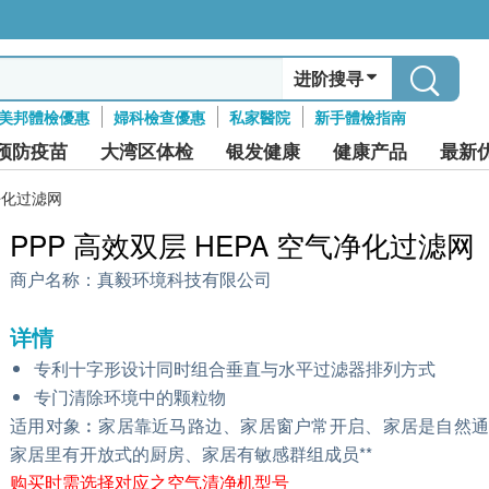
进阶搜寻
美邦體檢優惠
婦科檢查優惠
私家醫院
新手體檢指南
预防疫苗
大湾区体检
银发健康
健康产品
最新
气净化过滤网
PPP 高效双层 HEPA 空气净化过滤网
商户名称：
真毅环境科技有限公司
详情
专利十字形设计同时组合垂直与水平过滤器排列方式
专门清除环境中的颗粒物
适用对象︰家居靠近马路边、家居窗户常开启、家居是自然通
家居里有开放式的厨房、家居有敏感群组成员**
购买时需选择对应之空气清净机型号