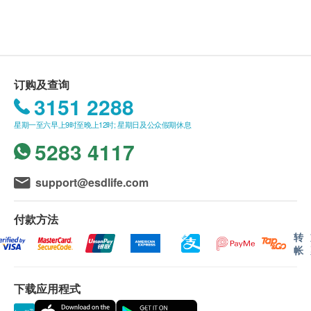
health.ESDlife保留最终决议权。
送货条款：
购买任何产品总额满HK$800，即可享本地免费送
货服务。 账单总额未满HK$800需附加HK$60运
订购及查询
费。
3151 2288
我们将于确定订单后3-5个工作天内安排发货。
星期一至六早上9时至晚上12时; 星期日及公众假期休息
不排除运送时间会因节日而有所影响。 当八号烈
5283 4117
风讯号悬挂或黑色暴雨警告生效时，送货服务时间
将会延迟。
所有订单须视乎相关货品的供应情况再作最后确
support@esdlife.com
认。 倘若健康网购health.ESDlife未能提供任何订
单上的货品，健康网购health.ESDlife有权拒绝接
付款方法
RIDDER Assistant -
安全．时尚
受该订单，并且会于送货前透过电话或电邮通知顾
转
坐下、站起来轻松不费力
帐
客再作安排。
用于洗脸盆和座厕间区域
可以折叠起来节省空间
下载应用程式
退换条款 ：
配备防坠落设计-支架缓慢向下下降，避免受伤
当顾客收取已订购之货品时，有责任检查货品是否