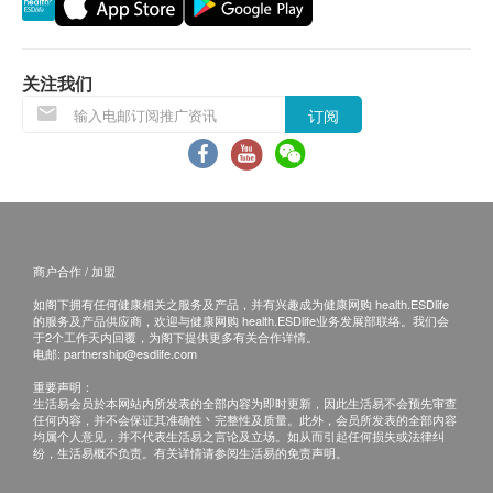
扶手杆可保持在折起的位置
有损毁情况，一经确认签收，恕不接受退换。
符合人体工学的握手把表面
退换产品必须包装完整，并在7天内连同收据到陈
TÜV
测试的最大负载能力为
100 kg
列室更换。 如退换之产品有任何残缺或曾经使用
关注我们
可以用一般的清洁剂和消毒剂清洁
或损毁，供应商有权不受理。
订阅
如有其他损坏或遗漏查询，顾客必须保留有效收据
正本，并于送货后3个工作天内按下列方式联络
HOHOLIFE客户服务部跟进。
电邮： info@hoholife.com.hk
查询热线：37099320
商户合作 / 加盟
如阁下拥有任何健康相关之服务及产品，并有兴趣成为健康网购 health.ESDlife
的服务及产品供应商，欢迎与健康网购 health.ESDlife业务发展部联络。我们会
于2个工作天内回覆，为阁下提供更多有关合作详情。
电邮:
partnership@esdlife.com
重要声明：
生活易会员於本网站内所发表的全部内容为即时更新，因此生活易不会预先审查
任何内容，并不会保证其准确性丶完整性及质量。此外，会员所发表的全部内容
均属个人意见，并不代表生活易之言论及立场。如从而引起任何损失或法律纠
纷，生活易概不负责。有关详情请参阅生活易的免责声明。