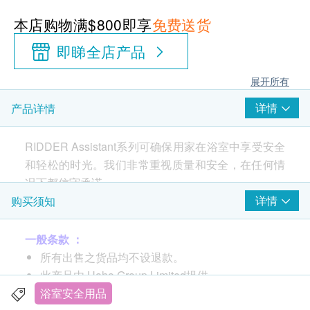
本店购物满$800即享
免费送货
即睇全店产品
展开所有
详情
产品详情
RIDDER Assistant
系列可确保用家在浴室中享受安全
和轻松的时光。我们非常重视质量和安全，在任何情
况下都信守承诺。
详情
购买须知
RIDDER Assistant
系列中的大多数产品都经过
TÜV /
LGA
不断测试，确保安全且不含有害物质，以确保用
一般条款 ：
家在浴室中安全舒适。
所有出售之货品均不设退款。
此产品由 Hoho Group Limited提供。
如有任何争议，Hoho Group Limited及健康网购
浴室安全用品