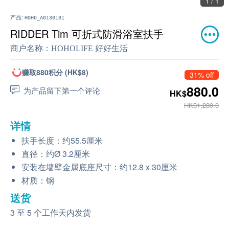
1 / 1
产品:
HOHO_A0130101
RIDDER Tim 可折式防滑浴室扶手
商户名称：
HOHOLIFE 好好生活
赚取880积分 (HK$8)
31% off
880.0
为产品留下第一个评论
HK$
HK$1,280.0
详情
扶手长度：约
55.5
厘米
直径：约
Ø 3.2
厘米
安装在墙壁金属底座尺寸：约
12.8 x 30
厘米
材质：钢
送货
3 至 5 个工作天内发货