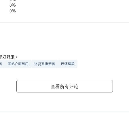
0%
0%
都好舒服。
畅
网站介面易用
送货安排流畅
包装精美
查看所有评论