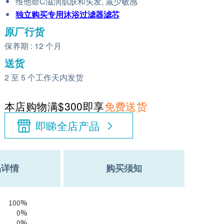
维他命C滋润肌肤和头发, 减少敏感
独立购买专用沐浴过滤器滤芯
原厂行货
保养期 : 12 个月
送货
2 至 5 个工作天内发货
本店购物满$300即享
免费送货
即睇全店产品
品详情
购买须知
100%
0%
0%