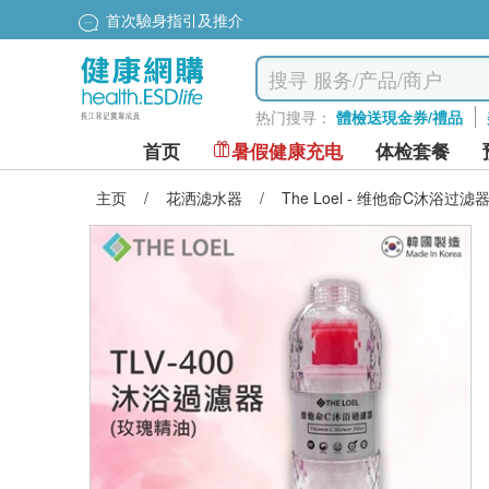
首次驗身指引及推介
热门搜寻：
體檢送現金券/禮品
首页
暑假健康充电
体检套餐
主页
/
花洒滤水器
/
The Loel - 维他命C沐浴过滤器