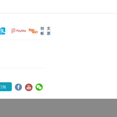
转
支
帐
票
订阅