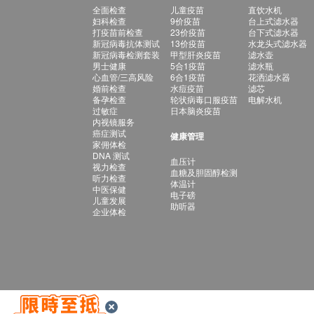
全面检查
儿童疫苗
直饮水机
妇科检查
9价疫苗
台上式滤水器
打疫苗前检查
23价疫苗
台下式滤水器
新冠病毒抗体测试
13价疫苗
水龙头式滤水器
新冠病毒检测套装
甲型肝炎疫苗
滤水壶
男士健康
5合1疫苗
滤水瓶
心血管/三高风险
6合1疫苗
花洒滤水器
婚前检查
水痘疫苗
滤芯
备孕检查
轮状病毒口服疫苗
电解水机
过敏症
日本脑炎疫苗
内视镜服务
癌症测试
健康管理
家佣体检
DNA 测试
血压计
视力检查
血糖及胆固醇检测
听力检查
体温计
中医保健
电子磅
儿童发展
助听器
企业体检