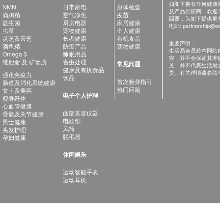
如阁下拥有任何健康相关
NMN
日常家电
身体检查
及产品供应商，欢迎与健
滴鸡精
空气净化
疫苗
回覆，为阁下提供更
益生菌
厨房电器
家居健康
电邮:
partnership@es
虫草
宠物健康
个人健康
灵芝及云芝
长者健康
有机食品
重要声明：
滴鱼精
防疫产品
宠物健康
生活易会员於本网站
Omega 3
睡眠用品
容，并不会保证其准
维他命 及 矿物质
害虫处理
常见问题
见，并不代表生活易
健康及有机食品
责。有关详情请参阅
强化免疫力
饮品
首次验身指引
肠道及消化系统健康
热门问题
女士及美容
电子个人护理
瘦身纤体
心血管健康
面部美容仪器
骨骼及关节健康
电须刨
男士健康
风筒
头发护理
脱毛器
孕妇健康
休闲娱乐
运动智能手表
运动耳机