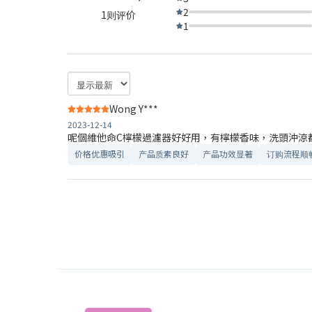
2
1则评价
1
Wong Y***
2023-12-14
呢個維他命C檸檬過濾器好好用，有檸檬香味，洗頭沖涼
价格优惠吸引
产品质素良好
产品功效显著
订购流程顺