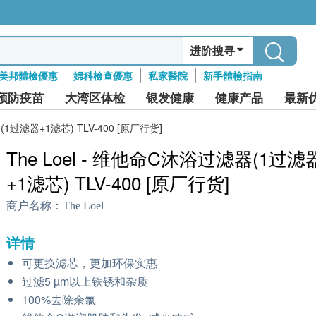
进阶搜寻
美邦體檢優惠
婦科檢查優惠
私家醫院
新手體檢指南
预防疫苗
大湾区体检
银发健康
健康产品
最新
(1过滤器+1滤芯) TLV-400 [原厂行货]
The Loel - 维他命C沐浴过滤器(1过滤
+1滤芯) TLV-400 [原厂行货]
商户名称：
The Loel
详情
可更换滤芯，更加环保实惠
过滤5 µm以上铁锈和杂质
100%去除余氯