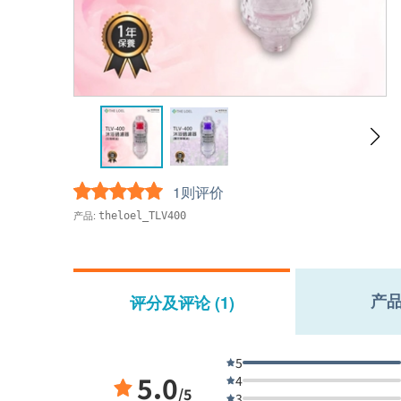
1则评价
产品:
theloel_TLV400
产
评分及评论 (1)
5
5.0
4
/5
3