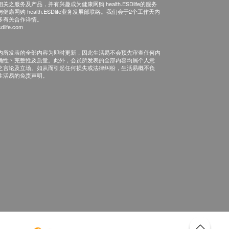
之服务及产品，并有兴趣成为健康网购 health.ESDlife的服务
康网购 health.ESDlife业务发展部联络。我们会于2个工作天内
多有关合作详情。
dlife.com
内所发表的全部内容为即时更新，因此生活易不会预先审查任何内
确性丶完整性及质量。此外，会员所发表的全部内容均属个人意
之言论及立场。如从而引起任何损失或法律纠纷，生活易概不负
生活易的免责声明。