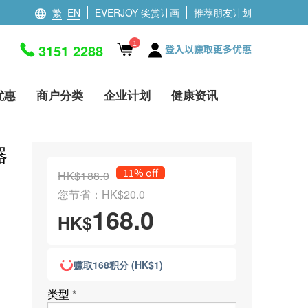
繁
EN
EVERJOY 奖赏计画
推荐朋友计划
1
3151 2288
登入以赚取更多优惠
优惠
商户分类
企业计划
健康资讯
器
11% off
HK$188.0
您节省：HK$20.0
168.0
HK$
赚取168积分 (HK$1)
类型
*