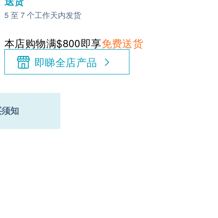
送货
5 至 7 个工作天内发货
本店购物满$800即享
免费送货
即睇全店产品
买须知