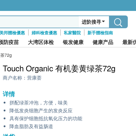
进阶搜寻
美邦體檢優惠
婦科檢查優惠
私家醫院
新手體檢指南
预防疫苗
大湾区体检
银发健康
健康产品
最新
绿茶72g
Touch Organic 有机姜黄绿茶72g
商户名称：
营康荟
详情
拼配绿茶冲泡，方便，味美
降低发炎细胞产生的发炎反应
具有保护细胞抵抗氧化压力的功能
降血脂肪及有益肠道