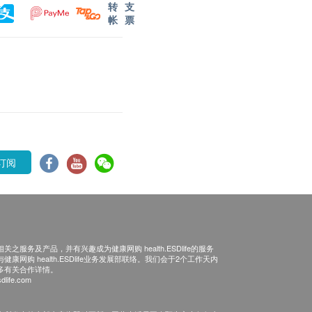
转
支
帐
票
订阅
之服务及产品，并有兴趣成为健康网购 health.ESDlife的服务
康网购 health.ESDlife业务发展部联络。我们会于2个工作天内
多有关合作详情。
dlife.com