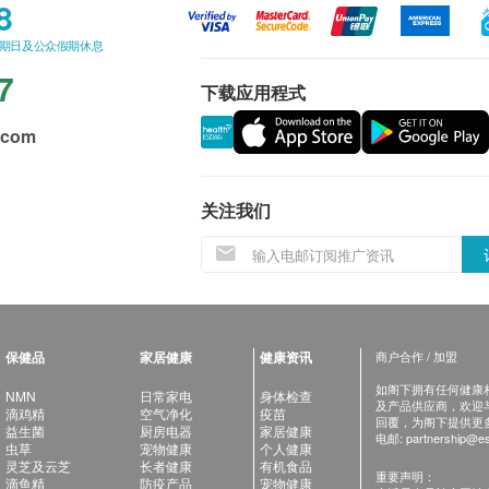
8
星期日及公众假期休息
7
下载应用程式
.com
关注我们
保健品
家居健康
健康资讯
商户合作 / 加盟
如阁下拥有任何健康相关
NMN
日常家电
身体检查
及产品供应商，欢迎与健
滴鸡精
空气净化
疫苗
回覆，为阁下提供更
益生菌
厨房电器
家居健康
电邮:
partnership@es
虫草
宠物健康
个人健康
灵芝及云芝
长者健康
有机食品
重要声明：
滴鱼精
防疫产品
宠物健康