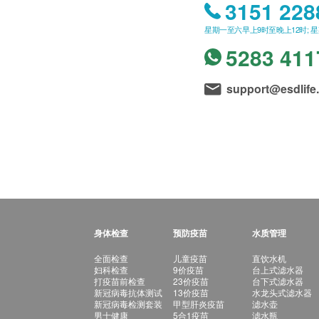
3151 228
星期一至六早上9时至晚上12时; 
5283 411
support@esdlife
身体检查
预防疫苗
水质管理
全面检查
儿童疫苗
直饮水机
妇科检查
9价疫苗
台上式滤水器
打疫苗前检查
23价疫苗
台下式滤水器
新冠病毒抗体测试
13价疫苗
水龙头式滤水器
新冠病毒检测套装
甲型肝炎疫苗
滤水壶
男士健康
5合1疫苗
滤水瓶