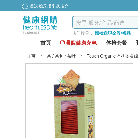
首次驗身指引及推介
热门搜寻：
體檢送現金券/禮品
首页
暑假健康充电
体检套餐
主页
/
茶 / 茶包 / 茶叶
/
Touch Organic 有机姜黄