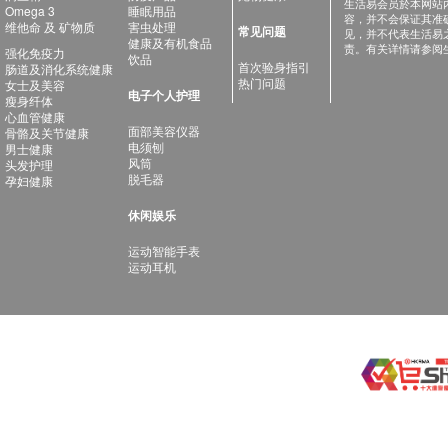
生活易会员於本网站
Omega 3
睡眠用品
容，并不会保证其准
维他命 及 矿物质
害虫处理
常见问题
见，并不代表生活易
健康及有机食品
责。有关详情请参阅
强化免疫力
饮品
首次验身指引
肠道及消化系统健康
热门问题
女士及美容
电子个人护理
瘦身纤体
心血管健康
面部美容仪器
骨骼及关节健康
电须刨
男士健康
风筒
头发护理
脱毛器
孕妇健康
休闲娱乐
运动智能手表
运动耳机