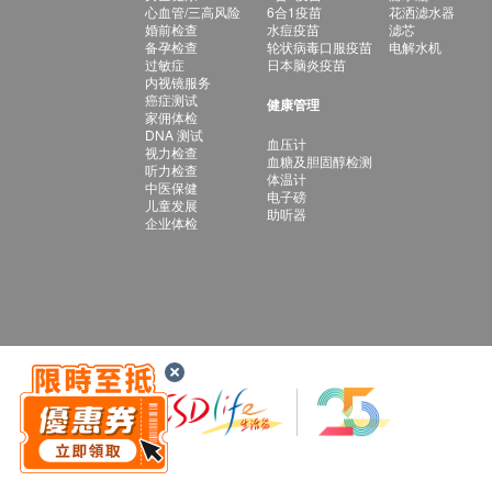
心血管/三高风险
6合1疫苗
花洒滤水器
婚前检查
水痘疫苗
滤芯
备孕检查
轮状病毒口服疫苗
电解水机
过敏症
日本脑炎疫苗
内视镜服务
癌症测试
健康管理
家佣体检
DNA 测试
血压计
视力检查
血糖及胆固醇检测
听力检查
体温计
中医保健
电子磅
儿童发展
助听器
企业体检