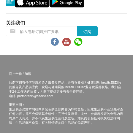
所有订单须视乎相关货品的供应情况再作最后确
认。倘若供应商未能提供任何订单上的货品，健康
网购health.ESDlife有权拒绝接受该订单，并且会
关注我们
于送货前透过电话或电邮通知顾客再作安排。
订阅
倘若由于不可抗力的原因(包括但不限于由于天
灾、火灾、水灾、意外、暴乱、战争、政府政策、
罢工或任何不能控制的情况)而未能准确地提供阁
下所需的货品或服务，华康复康用品有限公司及健
康网购health.ESDlife均不会承担任何责任或赔
偿。
商户合作 / 加盟
华康复康用品有限公司会根据阁下提供的地址尽力
如阁下拥有任何健康相关之服务及产品，并有兴趣成为健康网购 health.ESDlife
确保货品在预约日期送到该地址，若因阁下的原因
的服务及产品供应商，欢迎与健康网购 health.ESDlife业务发展部联络。我们会
于2个工作天内回覆，为阁下提供更多有关合作详情。
而导致货品超过购买日期30日后仍不成功派送，康
电邮:
partnership@esdlife.com
复康用品有限公司保留权利包括任何拒绝要求退款
重要声明：
生活易会员於本网站内所发表的全部内容为即时更新，因此生活易不会预先审查
申请之权利。
任何内容，并不会保证其准确性丶完整性及质量。此外，会员所发表的全部内容
如在约定日期不能收货，请于约定收货日前最少1
均属个人意见，并不代表生活易之言论及立场。如从而引起任何损失或法律纠
纷，生活易概不负责。有关详情请参阅生活易的免责声明。
个工作天前联络营康荟。