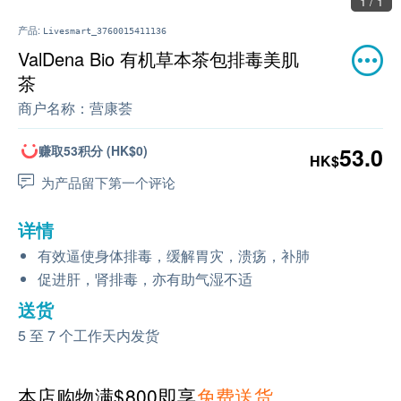
1 / 1
产品:
Livesmart_3760015411136
ValDena Bio 有机草本茶包排毒美肌
茶
商户名称：
营康荟
赚取53积分 (HK$0)
53.0
HK$
为产品留下第一个评论
详情
有效逼使身体排毒，缓解胃灾，溃疡，补肺
促进肝，肾排毒，亦有助气湿不适
送货
5 至 7 个工作天内发货
本店购物满$800即享
免费送货