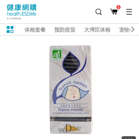
1
体检套餐
预防疫苗
大湾区体检
宠物健