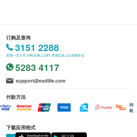
甘草、蒲公英、白蜡树、洋甘菊、柠檬马鞭草、蜜
购买营康荟产品总额满HK$800，即可享香港一般
蜂花及姜。
地区免费送货服务。
送货服务*只适用于香港岛，九龙及新界之地址。 *
(但车辆不能直达的地区，需视附情况收取附加
费。)
订购及查询
没有升降机之楼层，将收取上楼送货费，费用为每
3151 2288
层$30。
星期一至六早上9时至晚上12时; 星期日及公众假期休息
偏远地区如离岛、马湾、愉景湾、大屿山及东涌等
5283 4117
地区，将额外收取$200送货费, 但车辆不能直达的
地区，再需视乎情况收取附加费。
support@esdlife.com
账单总额未满HK$800 需附加HK$80运费。
订单确认后将于 4 个工作天内营康荟会联络安排发
付款方法
货。
转
不排除运送时间会因节日而有所影响。当八号烈风
帐
讯号悬挂或黑色暴雨警告生效时，送货服务时间将
会延迟。农历初一、初二及初三均会休息(不提供
下载应用程式
送货)，敬请留意。