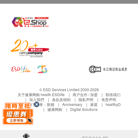
若没有通知，送货地址在约定收货日不能收货，
货品将被送回至营康荟，客人需于分店的办公时间
内自行安排前往领回， 并不会安排再次送货，而
于网上已收取之运费将不获退还。
保养条款
客户于收取货品时必须检查所订购之货品是否有损
毁。如发现货品损毁(不包括蓄意损坏者)，请客户
在送货日期起计7天以内通知华康复康用品有限公
司客户服务部安排更换该货品。
任何非损毁所导致的退货均不受理。
退换产品必须包装完整，如退换之产品有任何残缺
或过期退回，供应商有权不受理。
© ESD Services Limited 2000-2026
关于健康网购 health.ESDlife
商户合作 / 加盟
联络我们
血糖测试产品享5年保养。
加入我們
条款及细则
隐私声明
免责声明
血压计享2年保养。
生活易旗下业务：
新婚
Anniversary
家庭
healthyD
健康网购
Digital Solutions
除血糖测试产品及血压计外，其他商品均不享任何
保养。