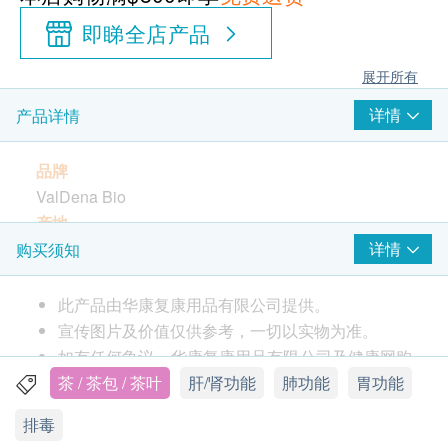
即睇全店产品
展开所有
详情
产品详情
品牌
ValDena Bio
产地
以色列
详情
购买须知
包装
20包
此产品由华康复康用品有限公司提供。
特性及功效
宣传图片及价值仅供参考，一切以实物为准。
甘草(40%) - 有效逼使身体排毒，缓解胃灾，溃
如有任何争议，华康复康用品有限公司及健康网购
疡，补肺
health.ESDlife保留最终决议权。
茶 / 茶包 / 茶叶
肝/肾功能
肺功能
胃功能
蒲公英(20%) - 促进肝，肾排毒，亦有助气湿不适
排毒
成份
送货