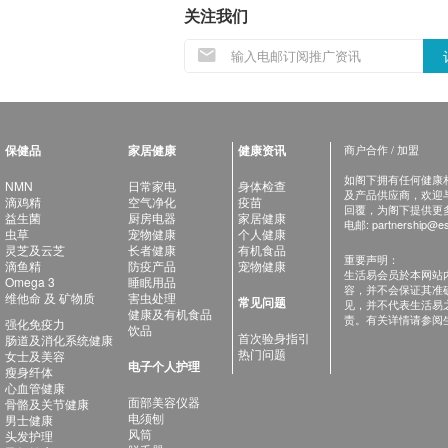
关注我们
保健品
家居健康
健康资讯
商户合作 / 加盟
如阁下拥有任何健康相关
NMN
日常家电
身体检查
及产品供应商，欢迎与健
滴鸡精
空气净化
疫苗
回覆，为阁下提供更
益生菌
厨房电器
家居健康
电邮:
partnership@es
虫草
宠物健康
个人健康
灵芝及云芝
长者健康
有机食品
重要声明：
滴鱼精
防疫产品
宠物健康
生活易会员於本网站
Omega 3
睡眠用品
容，并不会保证其准
维他命 及 矿物质
害虫处理
常见问题
见，并不代表生活易
健康及有机食品
责。有关详情请参阅
强化免疫力
饮品
首次验身指引
肠道及消化系统健康
热门问题
女士及美容
电子个人护理
瘦身纤体
心血管健康
面部美容仪器
骨骼及关节健康
电须刨
男士健康
风筒
头发护理