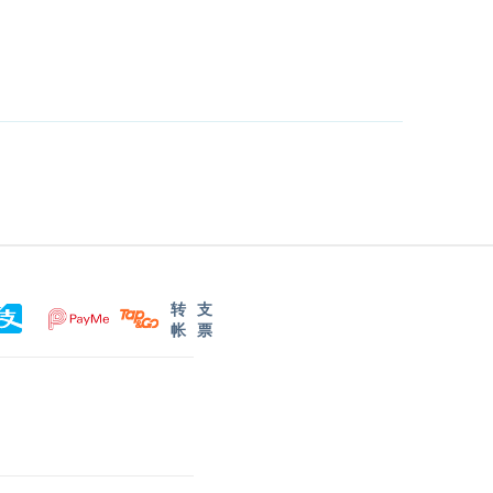
转
支
帐
票