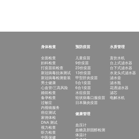
身体检查
预防疫苗
水质管理
全面检查
儿童疫苗
直饮水机
妇科检查
9价疫苗
台上式滤水器
打疫苗前检查
23价疫苗
台下式滤水器
新冠病毒抗体测试
13价疫苗
水龙头式滤水器
新冠病毒检测套装
甲型肝炎疫苗
滤水壶
男士健康
5合1疫苗
滤水瓶
心血管/三高风险
6合1疫苗
花洒滤水器
婚前检查
水痘疫苗
滤芯
备孕检查
轮状病毒口服疫苗
电解水机
过敏症
日本脑炎疫苗
内视镜服务
癌症测试
健康管理
家佣体检
DNA 测试
血压计
视力检查
血糖及胆固醇检测
听力检查
体温计
中医保健