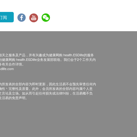
订阅
之服务及产品，并有兴趣成为健康网购 health.ESDlife的服务
康网购 health.ESDlife业务发展部联络。我们会于2个工作天内
多有关合作详情。
dlife.com
内所发表的全部内容为即时更新，因此生活易不会预先审查任何内
确性丶完整性及质量。此外，会员所发表的全部内容均属个人意
之言论及立场。如从而引起任何损失或法律纠纷，生活易概不负
生活易的免责声明。