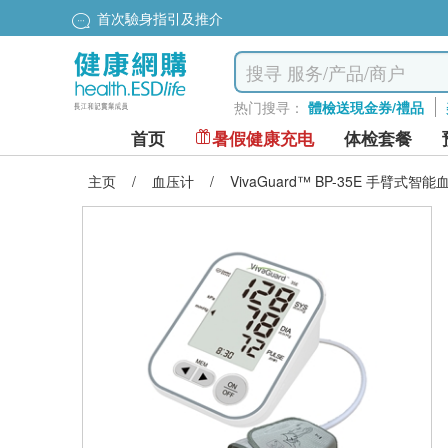
首次驗身指引及推介
热门搜寻：
體檢送現金券/禮品
首页
暑假健康充电
体检套餐
主页
/
血压计
/
VivaGuard™️ BP-35E 手臂式智