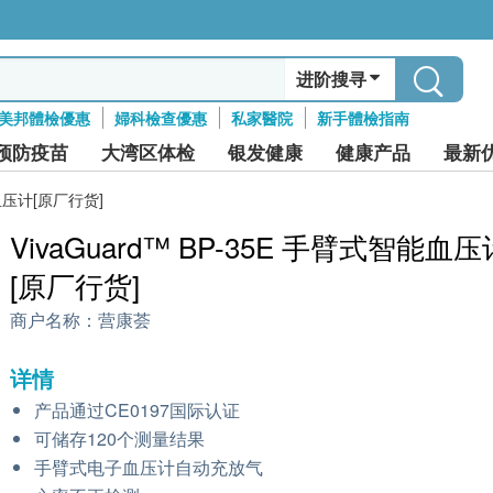
进阶搜寻
美邦體檢優惠
婦科檢查優惠
私家醫院
新手體檢指南
预防疫苗
大湾区体检
银发健康
健康产品
最新
能血压计[原厂行货]
VivaGuard™️ BP-35E 手臂式智能血压
[原厂行货]
商户名称：
营康荟
详情
产品通过CE0197国际认证
可储存120个测量结果
手臂式电子血压计自动充放气