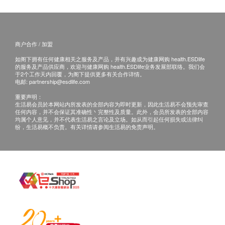
应最少有6个月或以上。(6 个月以下之产品会列明
到期日于上产品详情中)
所有图片及产品资料只供参考。
商户合作 / 加盟
如阁下拥有任何健康相关之服务及产品，并有兴趣成为健康网购 health.ESDlife
退换条款：
的服务及产品供应商，欢迎与健康网购 health.ESDlife业务发展部联络。我们会
当顾客收取已订购货品时，有责任检查货品是否有
于2个工作天内回覆，为阁下提供更多有关合作详情。
电邮:
partnership@esdlife.com
损毁情况，一经确认签收，恕不接受退换。
重要声明：
退换产品必须包装完整，如退换产品有任何残缺或
生活易会员於本网站内所发表的全部内容为即时更新，因此生活易不会预先审查
任何内容，并不会保证其准确性丶完整性及质量。此外，会员所发表的全部内容
过期退回，供应商有权不受理。
均属个人意见，并不代表生活易之言论及立场。如从而引起任何损失或法律纠
如有其他损坏或遗漏查询，顾客必须保留有效收据
纷，生活易概不负责。有关详情请参阅生活易的免责声明。
正本，并於送货后3个工作日内按下列方式联络屈
臣氏集团（香港）有限公司客户服务部跟进。
电邮：ww_cgiorder@aswatson.com
查询热线：2660 6633