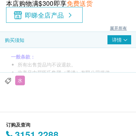
本店购物满$300即享
免费送货
即睇全店产品
展开所有
详情
购买须知
一般条款：
所有出售货品均不设退款。
此产品由屈臣氏集团（香港）有限公司提供。
如有任何争议，屈臣氏集团（香港）有限公司及生
水
活容易保留最终决议权。
送货条款：
购买Watsons Water产品总额满HK$300，即可享
本地免费送货服务。账单总额未满HK$300需附加
订购及查询
HK$80运费。
3151 2288
我们将于确定订单后15个工作日内，依地区货期由