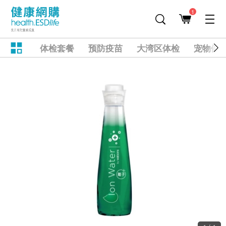
1
体检套餐
预防疫苗
大湾区体检
宠物健