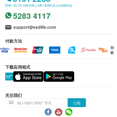
星期一至六早上9时至晚上12时; 星期日及公众假期休息
屈臣氏蒸馏水送上。
5283 4117
送货服务只限本地，送货范围包括港岛、九龙及新
界的一般地区。
送货服务不适用於偏远地区（例如：禁区）、离
support@esdlife.com
岛、愉景湾、流浮山、马湾（东涌市镇除外）等地
区、某些偏远区域或屈臣氏蒸馏水车辆难以到达地
付款方法
方及位于无升降机设施的楼层或相应的送货路程。
转
帐
不排除运送时间会因节日而有所影响。当八号烈风
讯号悬挂或黑色暴雨警告生效时，送货服务时间将
下载应用程式
会延迟。
所有订单须视乎相关货品的供应情况再作最后确
认。倘若生活容易未能提供任何订单上的货品，生
活容易有权拒绝接受该订单，并且会於送货前通过
电话或电邮通知顾客再作安排。
关注我们
订阅
饮品/食品：
货品质量保证，於顾客收到产品当日起计，食用期