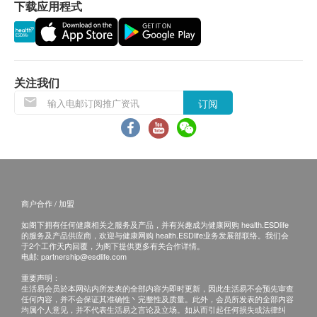
下载应用程式
***免费送货服务适用于港岛、九龙及新界货车
能直接到达的地点及备有升降机能直接到达或
步行不多于20级楼梯之楼层。
位于无升降机设施的楼层或相应的送货路程，
由第21至40级楼梯将收取每层每件货品港币5
关注我们
元的服务费及每层每支货品港币5元的行政费。
订阅
订购须知
电子商店只接受在香港的指定送货的帐单地址
体积
的订单。
深度: 25 厘米
您向我们订购产品时，即表示您同意按照本条
阔度: 22.5 厘米
款及细则向我们提出购物请求。收到您的订单
高度: 34.5 厘米
商户合作 / 加盟
之后，我们将通知您并确认收到该订单。该回
连8公升装水高度: 61.5 厘米
如阁下拥有任何健康相关之服务及产品，并有兴趣成为健康网购 health.ESDlife
覆并不代表我们已经接受您的订单。倘若我们
的服务及产品供应商，欢迎与健康网购 health.ESDlife业务发展部联络。我们会
未能提供任何已订购之产品或服务，或因您所
于2个工作天内回覆，为阁下提供更多有关合作详情。
规格
电邮:
partnership@esdlife.com
使用的信用咭导致之付款问题或任何其他原
水温(热): 85-88 °C
重要声明：
因，我们有权拒绝接受该订单。倘若我们无法
水温(冷): 比摆放环境温度低10°C
生活易会员於本网站内所发表的全部内容为即时更新，因此生活易不会预先审查
任何内容，并不会保证其准确性丶完整性及质量。此外，会员所发表的全部内容
提供阁下订单上的任何产品或服务，我们会透
重量: 2.72 公斤
均属个人意见，并不代表生活易之言论及立场。如从而引起任何损失或法律纠