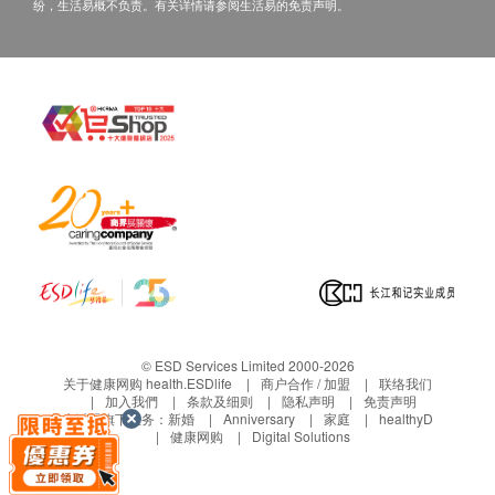
过电话或电邮通知阁下。
纷，生活易概不负责。有关详情请参阅生活易的免责声明。
消耗功率(W瓦): 490W
阁下的订购请求获我们接受后，我们会与您确
流速(每分钟公升): 热水: 1.04 L/min / 温水: 1.4L/mi
认接受订单，并同时通知您送货的时间和日
期。
产品内附
请点击此处获取详情
https://www.watsons-
Wats-MiniS 座台式
冷热水机
: 1部
water.com/
条款及细则
8公升樽装蒸馏水x 2樽x1箱水券: 2张
水樽按金:
订讲１２公升或１８公升桶装蒸馏水需缴交水
安装需知
樽按金，于首次送货时缴交， 每樽收取HＫ
接上电源前，先将水樽倒转插入机顶的插口位
＄２０，按金将于退回水樽时退还。
按下热水和温水按钮，待水流出及气泡在水中浮上
保养:
水面
水机提供1 年保养
将电源插入合规格的三孔插座
HC99L-UFD、HC90L-UFD上冷水热水机及
按下机背的电源开关掣
© ESD Services Limited 2000-2026
Wats-Touch提供12个月免费维修服务。
关于健康网购 health.ESDlife
商户合作 / 加盟
联络我们
此时加热指示灯会亮起，即可使用
加入我們
条款及细则
隐私声明
免责声明
Wats-MiniS, B-22 及Wats-Touch Mini 水机及
完成安装前，切勿接上电源！
生活易旗下业务：
新婚
Anniversary
家庭
healthyD
健康网购
Digital Solutions
WWS 88 RO免安装温热过滤水机提供12个月
换水前先关闭电源，拉出空樽后，依照说明书安装
免费自携维修服务。
方法插入新水樽，再接上电源