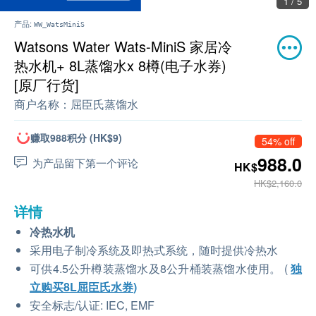
2 / 5
产品:
WW_WatsMiniS
Watsons Water Wats-MiniS 家居冷
热水机+ 8L蒸馏水x 8樽(电子水券)
[原厂行货]
商户名称：
屈臣氏蒸馏水
赚取988积分 (HK$9)
54% off
988.0
为产品留下第一个评论
HK$
HK$2,160.0
详情
冷热水机
采用电子制冷系统及即热式系统，随时提供冷热水
可供4.5公升樽装蒸馏水及8公升桶装蒸馏水使用。 (
独
立购买
8L屈臣氏水券
)
安全标志/认证: IEC, EMF