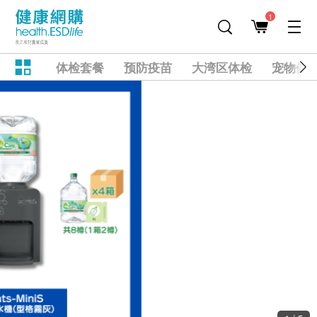
1
体检套餐
预防疫苗
大湾区体检
宠物健