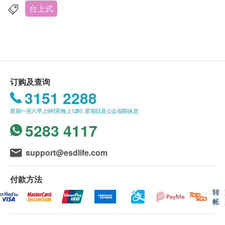
台上式
于任何临时更改的送货地址。
送货安排:
货品安排于由确认订购日起计七至十个工作天
内，依地区之货期由
屈臣氏蒸馏水
送上。
送货服务只限本地，送货范围包括港岛、九龙
订购及查询
及新界的一般地区。
3151 2288
送货服务不适用于
偏远地区(例如: 禁区) 、离
星期一至六早上9时至晚上12时; 星期日及公众假期休息
岛、愉景湾、流浮山、马湾(东涌市镇除外)等地
5283 4117
区及某些偏远区域或屈臣氏蒸馏水车辆难以到
达之地方。
support@esdlife.com
送货费用:
樽装蒸馏水: 客户每次须订购最少两箱8公升/ 12
付款方法
公升/ 18公升装蒸馏水方可享有免费送货服务。
转
帐
水机: 享免费送货服务