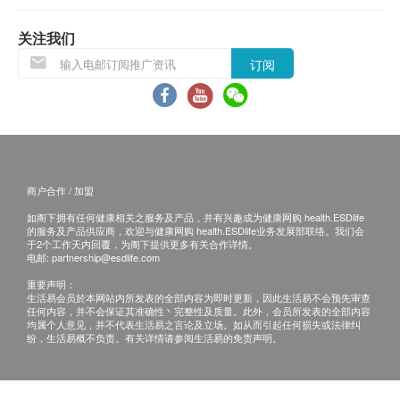
当顾客收取已订购之货品时，有责任检查货品是否
有损毁情况，一经确认签收，恕不接受退换。
关注我们
退换产品必须包装完整，如退换之产品有任何残缺
订阅
或过期退回，供应商有权不受理。
如有其他损坏或遗漏查询，顾客必须保留有效收据
正本，并于送货后3个工作天内按下列方式联络
Sing Health Limited 客户服务部跟进。
电邮： enquiry@sing-health.com
商户合作 / 加盟
如阁下拥有任何健康相关之服务及产品，并有兴趣成为健康网购 health.ESDlife
的服务及产品供应商，欢迎与健康网购 health.ESDlife业务发展部联络。我们会
于2个工作天内回覆，为阁下提供更多有关合作详情。
电邮:
partnership@esdlife.com
重要声明：
生活易会员於本网站内所发表的全部内容为即时更新，因此生活易不会预先审查
任何内容，并不会保证其准确性丶完整性及质量。此外，会员所发表的全部内容
均属个人意见，并不代表生活易之言论及立场。如从而引起任何损失或法律纠
纷，生活易概不负责。有关详情请参阅生活易的免责声明。