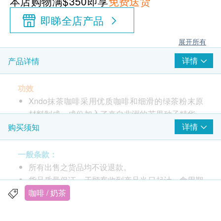
本店购物满$350即享
免费送货
即睇全店产品
展开所有
详情
产品详情
功效
Xndo抹茶咖啡采用优质咖啡和细滑的绿茶粉末原
材料制成，成份加入了来自非洲的芒果种子精华、
纤维和中链甘油三酸酯（MCT）。冇错！系
详情
购买须知
MCT！令你在管理体重的过程中发挥最大功效。
独门的烘焙技术锁定咖啡豆的香气，从而保留咖啡
一般条款：
的最佳风味。 Xndo抹茶咖啡香气四溢，选材自优
所有出售之货品均不设退款。
质咖啡豆，口感浓郁，余韵绵绵。让你在一天中无
货品质量保证，于顾客收到产品当日起计，食用期
时无刻都精神焕发，满心满足。
应最少有12个月或以上。
咖啡 / 奶茶
此产品由 Sing Health Limited 提供。
服用方法
如有任何争议，Sing Health Limited 及 健康网购