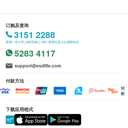
1小袋咖啡加入约100ml热水，搅拌后便可享用。
health. ESDlife保留最终决议权。
存储
送货条款：
订购及查询
存放于阴凉干燥处。避免阳光直射。
购买LAC及Xndo总额满HK$350，即可享本地免费
3151 2288
送货服务。 账单总额未满HK$350需附加HK$50运
星期一至六早上9时至晚上12时; 星期日及公众假期休息
费。
5283 4117
我们将于确定订单后1-3个工作天内安排发货。
不排除运送时间会因节日而有所影响。 当八号烈
风讯号悬挂或黑色暴雨警告生效时，送货服务时间
support@esdlife.com
将会延迟。
所有订单须视乎相关货品的供应情况再作最后确
付款方法
认。 倘若健康网购health. ESDlife未能提供任何订
转
帐
单上的货品，健康网购health. ESDlife有权拒绝接
受该订单，并且会于送货前透过电话或电邮通知顾
下载应用程式
客再作安排。
退换条款：