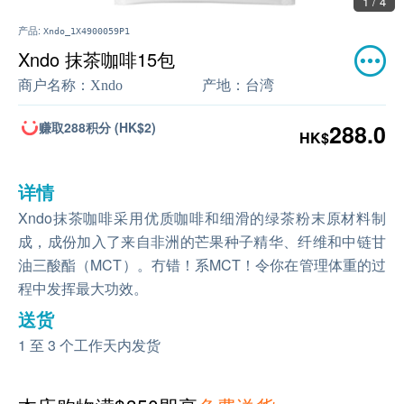
1 / 4
产品:
Xndo_1X4900059P1
Xndo 抹茶咖啡15包
商户名称：
Xndo
产地：
台湾
赚取288积分 (HK$2)
288.0
HK$
详情
Xndo抹茶咖啡采用优质咖啡和细滑的绿茶粉末原材料制
成，成份加入了来自非洲的芒果种子精华、纤维和中链甘
油三酸酯（MCT）。冇错！系MCT！令你在管理体重的过
程中发挥最大功效。
送货
1 至 3 个工作天内发货