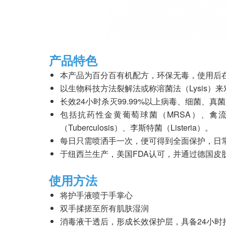
产品特色
本产品为百分百有机配方，环保无毒，使用后
以生物科技方法裂解法或称溶菌法（Lysis
长效24小时杀灭99.99%以上病毒、细菌、真
包括抗药性金黄葡萄球菌（MRSA）、禽流感（
（Tuberculosis）、李斯特菌（Listeria）。
每日只需喷洒手一次，便可得到全面保护，日
于纽西兰生产，美国FDA认可，并通过德国皮
使用方法
将护手液喷于手掌心
双手揉搓至所有肌肤湿润
消毒液干透后，形成长效保护层，具备24小时