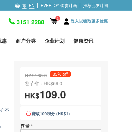
繁
EN
EVERJOY 奖赏计画
推荐朋友计划
1
3151 2288
登入以赚取更多优惠
优惠
商户分类
企业计划
健康资讯
35% off
HK$168.0
您节省：HK$59.0
109.0
HK$
作亦不
赚取109积分 (HK$1)
。
容量
*