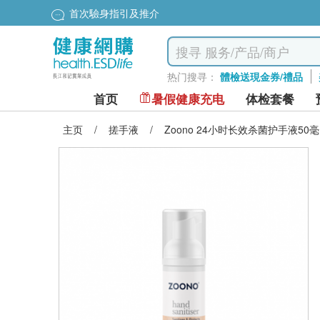
首次驗身指引及推介
热门搜寻：
體檢送現金券/禮品
首页
暑假健康充电
体检套餐
主页
/
搓手液
/
Zoono 24小时长效杀菌护手液50毫