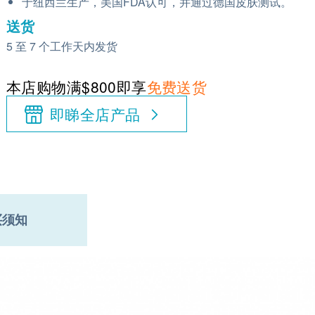
于纽西兰生产，美国FDA认可，并通过德国皮肤测试。
送货
5 至 7 个工作天内发货
本店购物满$800即享
免费送货
即睇全店产品
买须知