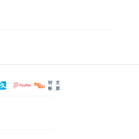
转
支
帐
票