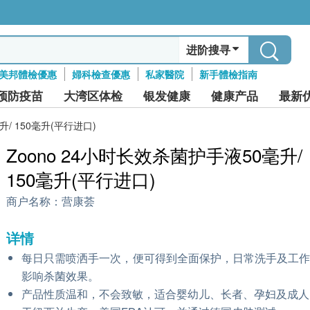
进阶搜寻
美邦體檢優惠
婦科檢查優惠
私家醫院
新手體檢指南
预防疫苗
大湾区体检
银发健康
健康产品
最新
升/ 150毫升(平行进口)
Zoono 24小时长效杀菌护手液50毫升/
150毫升(平行进口)
商户名称：
营康荟
详情
每日只需喷洒手一次，便可得到全面保护，日常洗手及工
影响杀菌效果。
产品性质温和，不会致敏，适合婴幼儿、长者、孕妇及成人