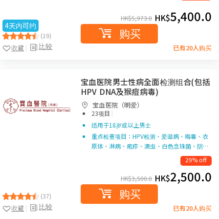
5,400.0
HK$
HK$
5,973.0
4天内可约
购买
(19)
比较
收藏
已有20人购买
宝血医院男士性病全面检测组合(包括
HPV DNA及猴痘病毒)
宝血医院（明爱）
|
23项目
适用于18岁或以上男士
重点检查项目：HPV检测、爱滋病、梅毒、衣
原体、淋病、疱疹、滴虫、白色念珠菌、阴…
29% off
2,500.0
HK$
HK$
3,500.0
购买
(37)
比较
收藏
已有20人购买