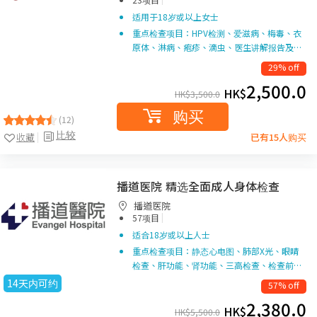
适用于18岁或以上女士
重点检查项目：HPV检测、爱滋病、梅毒、衣
原体、淋病、疱疹、滴虫、医生讲解报告及…
29% off
2,500.0
HK$
HK$
3,500.0
购买
(12)
比较
收藏
已有15人购买
播道医院 精选全面成人身体检查
播道医院
|
57项目
适合18岁或以上人士
重点检查项目：静态心电图、肺部X光、眼睛
检查、肝功能、肾功能、三高检查、检查前…
14天内可约
57% off
2,380.0
HK$
HK$
5,500.0