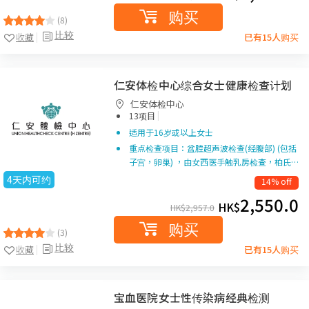
购买
(8)
比较
收藏
已有15人购买
仁安体检中心综合女士健康检查计划
仁安体检中心
|
13项目
适用于16岁或以上女士
重点检查项目：盆腔超声波检查(经腹部) (包括
子宫，卵巢) ，由女西医手触乳房检查，柏氏…
4天内可约
14% off
2,550.0
HK$
HK$
2,957.0
购买
(3)
比较
收藏
已有15人购买
宝血医院女士性传染病经典检测