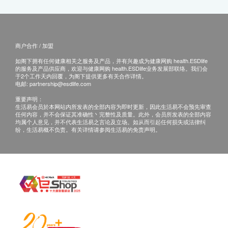
商户合作 / 加盟
如阁下拥有任何健康相关之服务及产品，并有兴趣成为健康网购 health.ESDlife
的服务及产品供应商，欢迎与健康网购 health.ESDlife业务发展部联络。我们会
于2个工作天内回覆，为阁下提供更多有关合作详情。
电邮:
partnership@esdlife.com
重要声明：
生活易会员於本网站内所发表的全部内容为即时更新，因此生活易不会预先审查
任何内容，并不会保证其准确性丶完整性及质量。此外，会员所发表的全部内容
均属个人意见，并不代表生活易之言论及立场。如从而引起任何损失或法律纠
纷，生活易概不负责。有关详情请参阅生活易的免责声明。