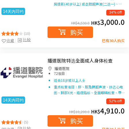
房造影(40岁以上) 或盘腔超声波(二选一)、…
14天内可约
34% off
3,000.0
HK$
HK$
4,530.0
购买
(10)
比较
收藏
已有30人购买
播道医院特选全面成人身体检查
播道医院
|
72项目
适合18岁或以上人士
重点检查项目：肝、胆及脾超声波、静态心电
图、肺部X光、癌症指标、全面眼睛检查、甲…
14天内可约
52% off
4,910.0
HK$
HK$
10,200.0
购买
(5)
比较