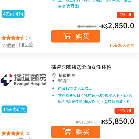
会诊(女西医)
4天内可约
7% off
2,850.0
HK$
HK$
3,051.0
购买
(10)
比较
收藏
已有20人购买
播道医院特选全面女性体检
播道医院
|
58项目
适合18岁或以上女士
重点检查项目：乳房超声波(40岁以下)/ 3D 数
码乳房X光造影(40岁以上)、盘腔超声波、柏…
14天内可约
44% off
5,850.0
HK$
HK$
10,500.0
购买
(5)