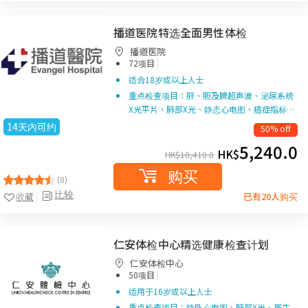
播道医院特选全面男性体检
播道医院
|
72项目
适合18岁或以上人士
重点检查项目：肝、胆及脾超声波、泌尿系统
X光平片、肺部X光、静态心电图、癌症指标…
14天内可约
50% off
5,240.0
HK$
HK$
10,410.0
购买
(8)
比较
收藏
已有20人购买
仁安体检中心精选健康检查计划
仁安体检中心
|
50项目
适用于16岁或以上人士
重点检查项目：静卧心电图、肺部X光、医生