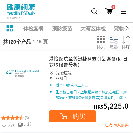
1
体检套餐
预防疫苗
大湾区体检
宠物健
1 / 8 頁
共120个产品
排列
筛选
排序
港怡医院至尊迅捷检查计划套餐(即日
获取报告分析)
港怡医院
|
77项目
适合18岁或以上人士
重点检查项目：上腹超声波、静态心电图、胸
部X光、双能量X光骨质密度(只限女性)、癌…
5,225.0
HK$
购买
(5)
比较
收藏
已有70人购买