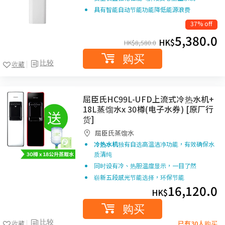
具有智能自动节能功能降低能源浪费
37% off
5,380.0
HK$
HK$
8,580.0
购买
比较
收藏
屈臣氏HC99L-UFD上流式冷热水机+
18L蒸馏水x 30樽(电子水券) [原厂行
货]
屈臣氏蒸馏水
冷热水机
独有自选高温洁净功能，有效确保水
质清纯
同时设有冷、热胆温度显示，一目了然
崭新五段感光节能选择，环保节能
16,120.0
HK$
购买
比较
收藏
已有30人购买