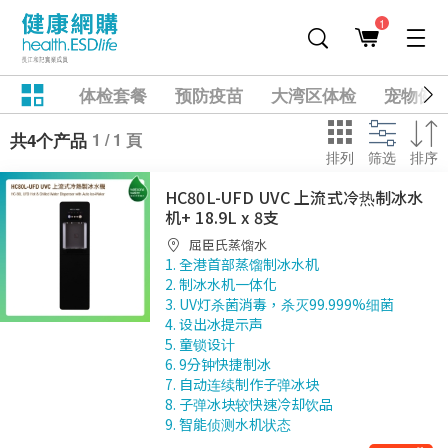
1
体检套餐
预防疫苗
大湾区体检
宠物健
1 / 1 頁
共4个产品
排列
筛选
排序
HC80L-UFD UVC 上流式冷热制冰水
机+ 18.9L x 8支
屈臣氏蒸馏水
1. 全港首部蒸馏制冰水机
2. 制冰水机一体化
3. UV灯杀菌消毒，杀灭99.999%细菌
4. 设出冰提示声
5. 童锁设计
6. 9分钟快捷制冰
7. 自动连续制作子弹冰块
8. 子弹冰块较快速冷却饮品
9. 智能侦测水机状态