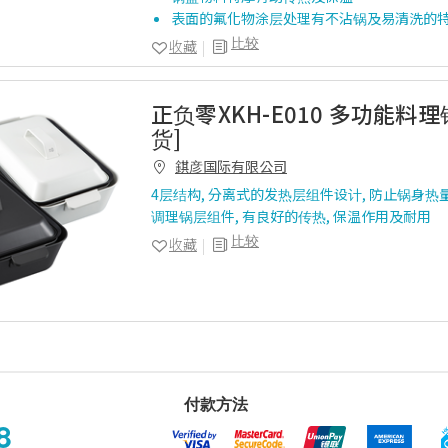
表面的氟化物涂层处理有不沾锅及易清洗的
比较
收藏
正负零XKH-E010 多功能料理
货]
錤彦国际有限公司
4层结构, 分离式的发热层组件设计, 防止锅身热
调理锅层组件, 有良好的传热, 保温作用及耐用
比较
收藏
付款方法
8