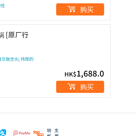
特性
购买
锅 [原厂行
量导致烫伤; 特厚的
1,688.0
HK$
购买
转
支