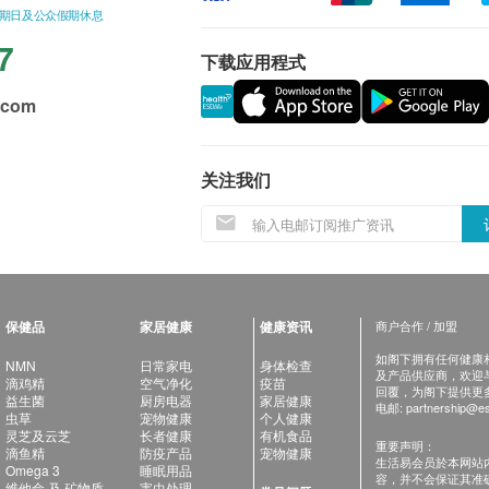
星期日及公众假期休息
7
下载应用程式
.com
关注我们
保健品
家居健康
健康资讯
商户合作 / 加盟
如阁下拥有任何健康相关
NMN
日常家电
身体检查
及产品供应商，欢迎与健
滴鸡精
空气净化
疫苗
回覆，为阁下提供更
益生菌
厨房电器
家居健康
电邮:
partnership@es
虫草
宠物健康
个人健康
灵芝及云芝
长者健康
有机食品
重要声明：
滴鱼精
防疫产品
宠物健康
生活易会员於本网站
Omega 3
睡眠用品
容，并不会保证其准
维他命 及 矿物质
害虫处理