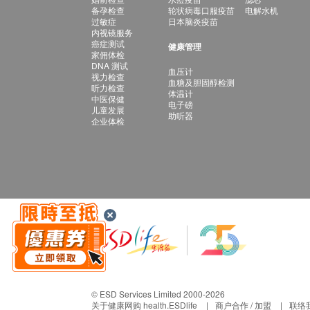
备孕检查
轮状病毒口服疫苗
电解水机
过敏症
日本脑炎疫苗
内视镜服务
癌症测试
健康管理
家佣体检
DNA 测试
血压计
视力检查
血糖及胆固醇检测
听力检查
体温计
中医保健
电子磅
儿童发展
助听器
企业体检
© ESD Services Limited 2000-2026
关于健康网购 health.ESDlife
商户合作 / 加盟
联络