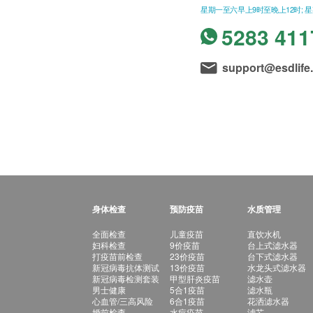
星期一至六早上9时至晚上12时; 
5283 411
support@esdlife
身体检查
预防疫苗
水质管理
全面检查
儿童疫苗
直饮水机
妇科检查
9价疫苗
台上式滤水器
打疫苗前检查
23价疫苗
台下式滤水器
新冠病毒抗体测试
13价疫苗
水龙头式滤水器
新冠病毒检测套装
甲型肝炎疫苗
滤水壶
男士健康
5合1疫苗
滤水瓶
心血管/三高风险
6合1疫苗
花洒滤水器
婚前检查
水痘疫苗
滤芯