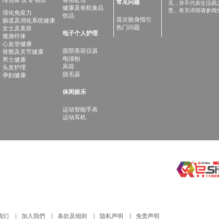
常见问题
见，并不代表生活易
健康及有机食品
责。有关详情请参阅
强化免疫力
饮品
首次验身指引
肠道及消化系统健康
热门问题
女士及美容
电子个人护理
瘦身纤体
心血管健康
面部美容仪器
骨骼及关节健康
电须刨
男士健康
风筒
头发护理
脱毛器
孕妇健康
休闲娱乐
运动智能手表
运动耳机
我们
加入我們
条款及细则
隐私声明
免责声明