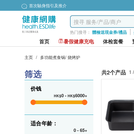
首次驗身指引及推介
热门搜寻：
體檢送現金券/禮品
首页
暑假健康充电
体检套餐
主页
/
多功能煮食锅/ 烧烤炉
筛选
共2个产品
1 
价钱
0
-
6000+
HK$
HK$
适合年龄：
0
-
65+