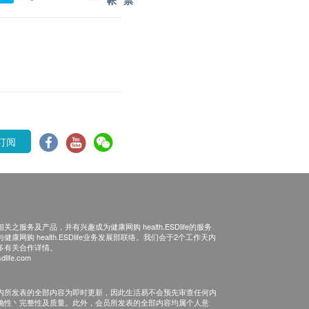
帐
票
订阅
之服务及产品，并有兴趣成为健康网购 health.ESDlife的服务
康网购 health.ESDlife业务发展部联络。我们会于2个工作天内
多有关合作详情。
dlife.com
内所发表的全部内容为即时更新，因此生活易不会预先审查任何内
确性丶完整性及质量。此外，会员所发表的全部内容均属个人意