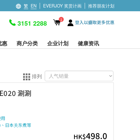
繁
EN
EVERJOY 奖赏计画
推荐朋友计划
1
3151 2288
登入以赚取更多优惠
优惠
商户分类
企业计划
健康资讯
排列
-E020 涮涮
使用
u)、日本关东煮等
498.0
HK$