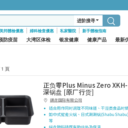
进阶搜寻
美邦體檢優惠
婦科檢查優惠
私家醫院
新手體檢指南
预防疫苗
大湾区体检
银发健康
健康产品
最新
/ 1 頁
正负零Plus Minus Zero XKH
深锅盘 [原厂行货]
錤彦国际有限公司
适合用作同时调理不同味道、干湿类食品时
如中式鸳鸯火锅、日式涮涮锅(Shabu Shab
等
锅盘物料特厚有助传热及保温