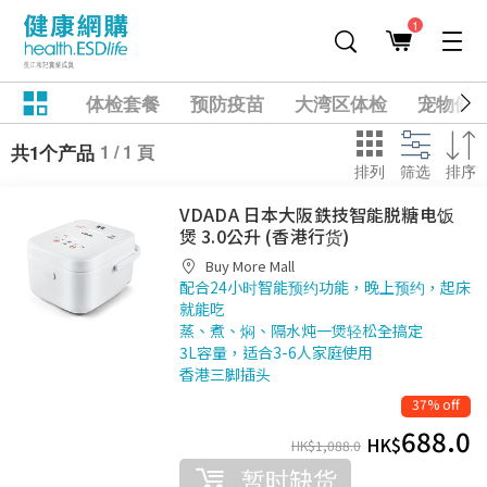
1
体检套餐
预防疫苗
大湾区体检
宠物健
1 / 1 頁
共1个产品
排列
筛选
排序
VDADA 日本大阪鉄技智能脱糖电饭
煲 3.0公升 (香港行货)
Buy More Mall
配合24小时智能预约功能，晚上预约，起床
就能吃
蒸、煮、焖、隔水炖一煲轻松全搞定
3L容量，适合3-6人家庭使用
香港三脚插头
37% off
688.0
HK$
HK$
1,088.0
暂时缺货