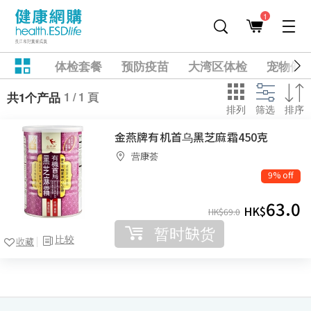
1
体检套餐
预防疫苗
大湾区体检
宠物健
1 / 1 頁
共1个产品
排列
筛选
排序
金燕牌有机首乌黑芝麻霜450克
营康荟
9% off
63.0
HK$
HK$
69.0
暂时缺货
比较
收藏