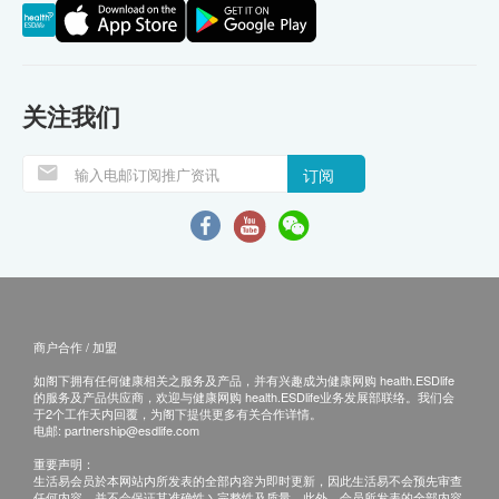
关注我们
订阅
商户合作 / 加盟
如阁下拥有任何健康相关之服务及产品，并有兴趣成为健康网购 health.ESDlife
的服务及产品供应商，欢迎与健康网购 health.ESDlife业务发展部联络。我们会
于2个工作天内回覆，为阁下提供更多有关合作详情。
电邮:
partnership@esdlife.com
重要声明：
生活易会员於本网站内所发表的全部内容为即时更新，因此生活易不会预先审查
任何内容，并不会保证其准确性丶完整性及质量。此外，会员所发表的全部内容