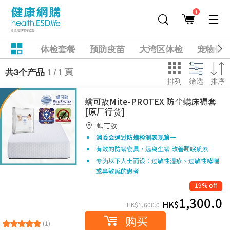
1
体检套餐
预防疫苗
大湾区体检
宠物健
1 / 1 頁
共3个产品
排列
筛选
排序
螨可敌Mite-PROTEX 防尘螨床褥套
[原厂行货]
螨可敌
消委会通过防螨检测
表现第一
有效的防螨寝具，远离尘螨 改善睡眠质素
专为以下人士而设：过敏性湿疹、过敏性哮喘
或鼻敏感的患者
19% off
1,300.0
HK$
HK$
1,600.0
购买
(1)