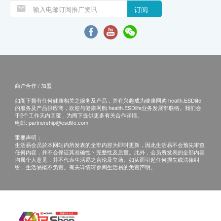
订阅
商户合作 / 加盟
如阁下拥有任何健康相关之服务及产品，并有兴趣成为健康网购 health.ESDlife
的服务及产品供应商，欢迎与健康网购 health.ESDlife业务发展部联络。我们会
于2个工作天内回覆，为阁下提供更多有关合作详情。
电邮:
partnership@esdlife.com
重要声明：
生活易会员於本网站内所发表的全部内容为即时更新，因此生活易不会预先审查
任何内容，并不会保证其准确性丶完整性及质量。此外，会员所发表的全部内容
均属个人意见，并不代表生活易之言论及立场。如从而引起任何损失或法律纠
纷，生活易概不负责。有关详情请参阅生活易的免责声明。