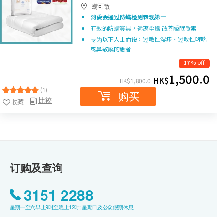
螨可敌
消委会通过防螨检测
表现第一
有效的防螨寝具，远离尘螨 改善睡眠质素
专为以下人士而设：过敏性湿疹、过敏性哮喘
或鼻敏感的患者
17% off
1,500.0
HK$
HK$
1,800.0
(1)
购买
比较
收藏
订购及查询
3151 2288
星期一至六早上9时至晚上12时; 星期日及公众假期休息