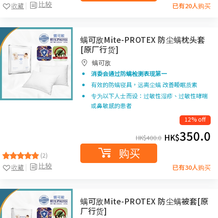
比较
收藏
已有20人购买
螨可敌Mite-PROTEX 防尘螨枕头套
[原厂行货]
螨可敌
消委会通过防螨检测
表现第一
有效的防螨寝具，远离尘螨 改善睡眠质素
专为以下人士而设：过敏性湿疹、过敏性哮喘
或鼻敏感的患者
12% off
350.0
HK$
HK$
400.0
购买
(2)
比较
收藏
已有30人购买
螨可敌Mite-PROTEX 防尘螨被套[原
厂行货]