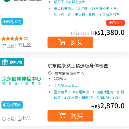
适用于18岁以上女士
重点检查项目：心电图，超声波检查（肝、
胆、脾、肾、甲状腺、乳房、子宫及双附件…
4天内可约
46% off
1,380.0
HK$
HK$
2,560.0
(3)
购买
比较
收藏
送礼物
京东健康女士精选版身体检查
京东健康体检中心
|
135项目
十八岁以上女士
重点项目：10项超声波、10项癌症指标、妇科
检查、心脏检查、胸部CT、头颅MRI、心脑…
2,870.0
4天内可约
HK$
购买
比较
收藏