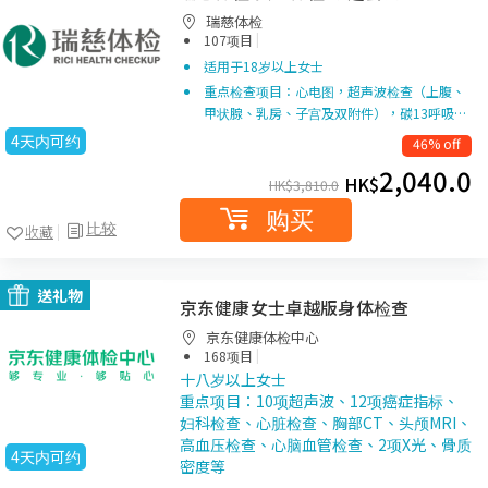
瑞慈体检
|
107项目
适用于18岁以上女士
重点检查项目：心电图，超声波检查（上腹、
甲状腺、乳房、子宫及双附件），碳13呼吸…
4天内可约
46% off
2,040.0
HK$
HK$
3,810.0
购买
比较
收藏
送礼物
京东健康女士卓越版身体检查
京东健康体检中心
|
168项目
十八岁以上女士
重点项目：10项超声波、12项癌症指标、
妇科检查、心脏检查、胸部CT、头颅MRI、
高血压检查、心脑血管检查、2项X光、骨质
4天内可约
密度等