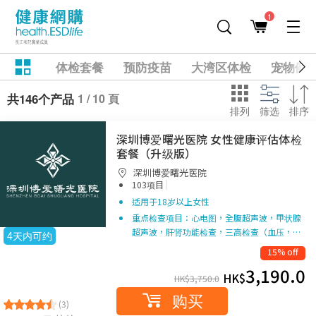
1
体检套餐
预防疫苗
大湾区体检
宠物健
1 / 10 頁
共146个产品
排列
筛选
排序
深圳博爱曙光医院 女性健康评估体检
套餐（升级版）
深圳博爱曙光医院
|
103项目
适用于18岁以上女性
重点检查项目：心电图，全腹超声波，甲状腺
超声波，肝肾功能检查，三高检查（血压，…
4天内可约
15% off
3,190.0
HK$
HK$
3,750.0
购买
(3)