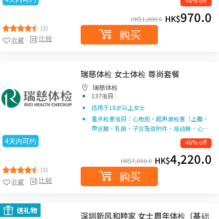
46% off
970.0
HK$
HK$
1,800.0
(3)
购买
比较
收藏
瑞慈体检 女士体检 尊尚套餐
瑞慈体检
|
137项目
适用于18岁以上女士
重点检查项目：心电图，超声波检查（上腹，
甲状腺，乳房，子宫及双附件，颈动脉，心…
4天内可约
46% off
4,220.0
HK$
HK$
7,880.0
(3)
购买
比较
收藏
送礼物
深圳新风和睦家 女士周年体检（基础