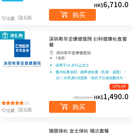
6,710.0
HK$
购买
比较
收藏
送礼物
深圳希华爱康健医院 妇科健康检查套
餐
深圳希华爱康健医院
|
7项目
适用于18 岁以上女士
重点检查项目：超声波检查（乳房、盆腔），
2D / 3D乳房X光造影，柏氏子宫颈细胞涂片…
33% off
1,490.0
HK$
HK$
2,220.0
(1)
购买
比较
收藏
瑞慈体检 女士体检 精选套餐