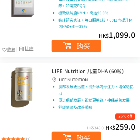
醇+
20
毫克
PQQ
极致级纯度
NMN
，高达
99.8%
临床研究实证，每日服用1粒，60日内提升体
内NAD+水平38%
1,099.0
HK$
购买
比较
收藏
LIFE Nutrition 儿童DHA (60粒)
LIFE NUTRITION
脑部发展更迅速，提升学习专注力，增强记忆
力
促进眼部发展，视觉更敏锐，神经系统发展
舒缓情绪及改善睡眠
26% off
259.0
HK$
HK$
348.0
购买
(2)