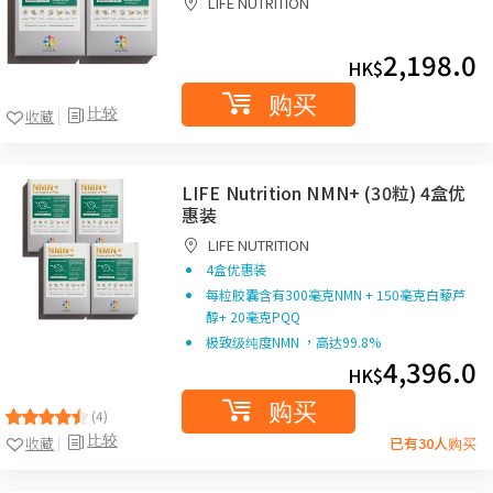
LIFE NUTRITION
2,198.0
HK$
购买
比较
收藏
LIFE Nutrition NMN+ (30粒) 4盒优
惠装
LIFE NUTRITION
4盒优惠装
每粒胶囊含有
300
毫克
NMN + 150
毫克白藜芦
醇+
20
毫克
PQQ
极致级纯度
NMN
，高达
99.8%
4,396.0
HK$
购买
(4)
比较
收藏
已有30人购买