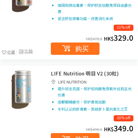
阻隔和排出毒素，保护肝脏细胞免受自由基伤
害
促进肝脏排毒功能，改善消化系统
31% off
329.0
HK$
HK$
478.0
购买
比较
收藏
LIFE Nutrition 明目 V2 (30粒)
LIFE NUTRITION
提升视觉亮度，保护视网膜免受紫外线和蓝光
伤害
缓解眼睛疲劳，保护黄斑细胞
专利认证的虾青素、类胡萝卜是抗氧化之王
30% off
349.0
HK$
HK$
498.0