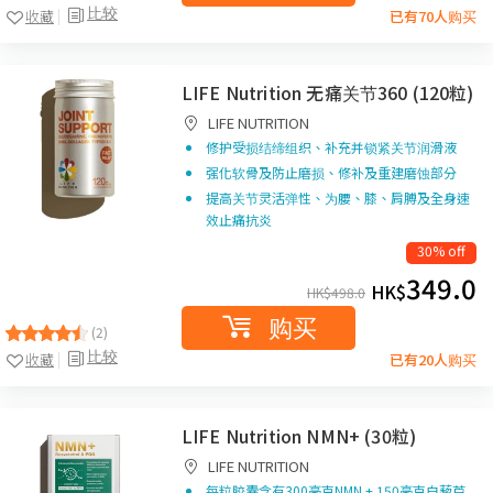
比较
收藏
已有70人购买
LIFE Nutrition 无痛关节360 (120粒)
LIFE NUTRITION
修护受损结缔组织、补充并锁紧关节润滑液
强化软骨及防止磨损、修补及重建磨蚀部分
提高关节灵活弹性、为腰、膝、肩膊及全身速
效止痛抗炎
30% off
349.0
HK$
HK$
498.0
购买
(2)
比较
收藏
已有20人购买
LIFE Nutrition NMN+ (30粒)
LIFE NUTRITION
每粒胶囊含有
300
毫克
NMN + 150
毫克白藜芦