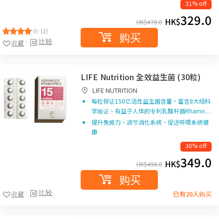
31% off
329.0
HK$
HK$
478.0
(1)
购买
比较
收藏
LIFE Nutrition 全效益生菌 (30粒)
LIFE NUTRITION
每粒保证150亿活性益生菌含量，富含8大经科
学验证、有益于人体的专利乳酸杆菌Rhamn…
提升免疫力、调节消化系统、促进呼吸系统健
康
30% off
349.0
HK$
HK$
498.0
购买
比较
收藏
已有20人购买