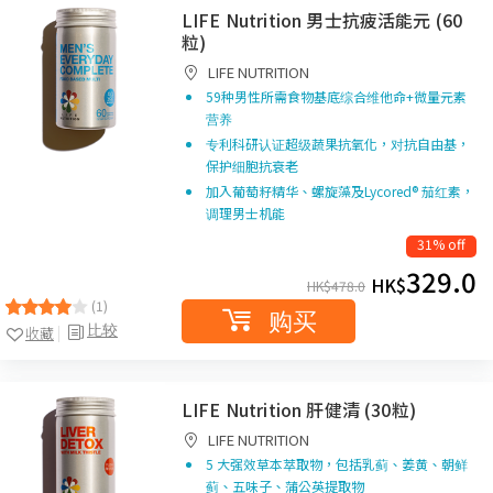
LIFE Nutrition 男士抗疲活能元 (60
粒)
LIFE NUTRITION
59种男性所需食物基底综合维他命+微量元素
营养
专利科研认证超级蔬果抗氧化，对抗自由基，
保护细胞抗衰老​
加入葡萄籽精华、螺旋藻及Lycored® 茄红素，
调理男士机能​
31% off
329.0
HK$
HK$
478.0
(1)
购买
比较
收藏
LIFE Nutrition 肝健清 (30粒)
LIFE NUTRITION
5 大强效草本萃取物，包括乳蓟、姜黄、朝鲜
蓟、五味子、蒲公英提取物