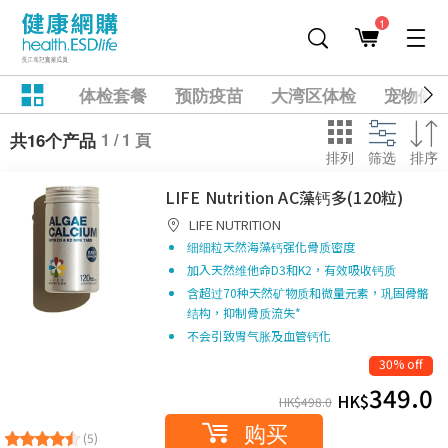
1
体检套餐
预防疫苗
大湾区体检
宠物健
1 / 1 頁
共16个产品
排列
筛选
排序
LIFE Nutrition AC藻钙多(120粒)
LIFE NUTRITION
细细粒天然海藻钙强化骨质密度
加入天然维他命D3和K2，有效吸收钙质
含超过70种天然矿物质和微量元素，巩固骨骼
结构，抑制骨质流失*
不会引致胃气胀及血管钙化
30% off
349.0
HK$
HK$
498.0
购买
(5)