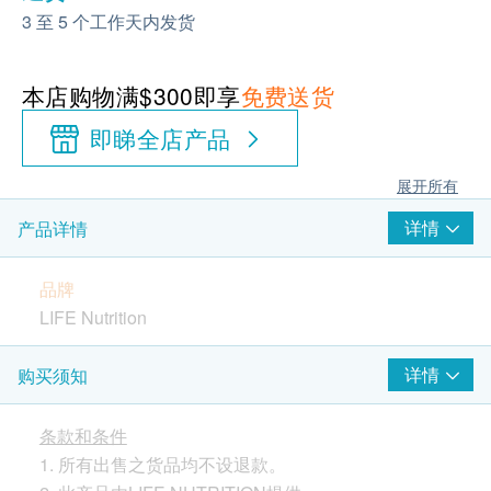
3 至 5 个工作天内发货
本店购物满$300即享
免费送货
即睇全店产品
展开所有
详情
产品详情
品牌
LIFE Nutrition
原产地
详情
购买须知
美国
条款和条件
包装
1. 所有出售之货品均不设退款。
30粒