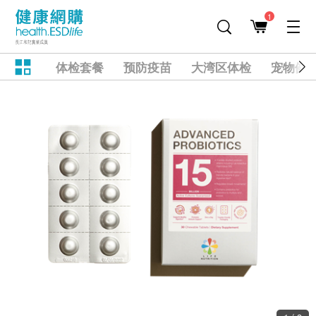
1
体检套餐
预防疫苗
大湾区体检
宠物健