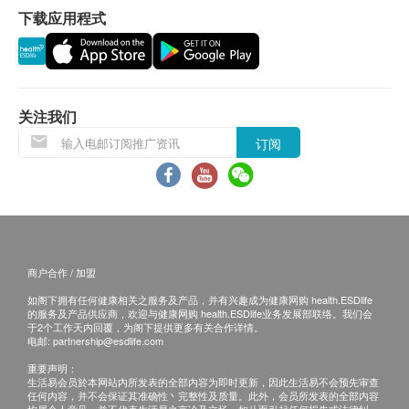
糖, 酸度调节剂(柠檬酸)
下载应用程式
应最少有6个月或以上。
换货条款
1. 当顾客收取已订购之货品时，有责任检查货品是否
有损毁情况，一经确认，恕不接受退换。
2. 退换产品必须包装完整，如退换之产品有任何残缺
关注我们
或过期退回，供应商有权不受理。
订阅
3. 如有其他损坏或遗漏查询，顾客必须保留有效收据
正本，并于送货后3个工作天内按下列方式联络健康
网购health.ESDlife客户服务部跟进。电邮:
support@esdlife.com / 健康网购health.ESDlife客服
热线: (852) 3151-2288
商户合作 / 加盟
如阁下拥有任何健康相关之服务及产品，并有兴趣成为健康网购 health.ESDlife
的服务及产品供应商，欢迎与健康网购 health.ESDlife业务发展部联络。我们会
于2个工作天内回覆，为阁下提供更多有关合作详情。
电邮:
partnership@esdlife.com
重要声明：
生活易会员於本网站内所发表的全部内容为即时更新，因此生活易不会预先审查
任何内容，并不会保证其准确性丶完整性及质量。此外，会员所发表的全部内容