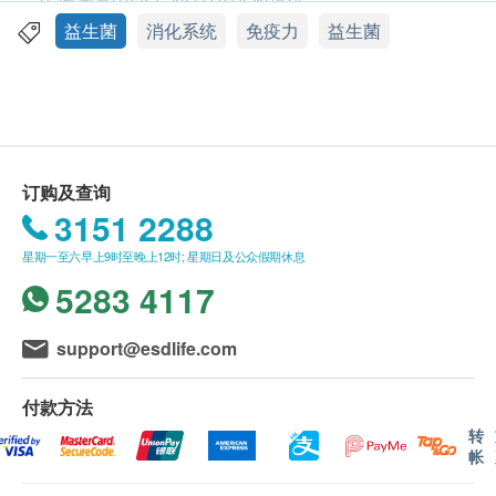
2. 此产品由LIFE NUTRITION提供。
3. 如有任何争议，LIFE NUTRITION及健康网购
益生菌
消化系统
免疫力
益生菌
功效
health.ESDlife保留最终决议权。
经科学验证8大菌株！超过150 亿活性益生菌！
送货
想让身体保持最佳状态？请选择乐怡善全效益生菌。
1. 购买LIFE NUTRITION产品总额满HK$300，即可
全效益生菌活性益生菌咀嚼片，具有多合一配方、耐
享香港本地免费送货服务。账单总额未满 HK$300需
贮存特点，全方位呵护你消化、免疫及呼吸系统的健
附加HK$50运费。
订购及查询
康。
2. 我们将于确定订单后3 - 5个工作天内安排发货。
3151 2288
3. 不排除运送时间会因节日而有所影响。当八号烈风
食用方法
星期一至六早上9时至晚上12时; 星期日及公众假期休息
讯号悬挂或黑色暴雨警告生效时，送货服务时间将会
建议每日服用一粒
5283 4117
延迟。
4. 所有订单须视乎相关货品的供应情况再作最后确
成份
认。倘若健康网购health.ESDlife未能提供任何订单上
support@esdlife.com
甜味剂(木糖醇), 益生菌(嗜酸乳杆菌, 乳双歧杆菌, 干酪
的货品，健康网购health.ESDlife有权拒绝接受该订
乳杆菌, 植物乳杆菌, 长双歧杆菌, 副干酪乳杆菌, 唾液
单，并且会于送货前透过电话或电邮通知顾客再作安
付款方法
乳杆菌, 鼠李糖乳杆菌), 抗结剂(微晶纤维素, 硬脂酸,
排。
转
帐
硬脂酸镁, 二氧化硅), 天然食用香料(莓果,
保证
Prosweet®), 色素(甜菜红), 增稠剂(羟丙基纤维素), 菊
1. 货品质量保证，于顾客收到产品当日起计，食用期