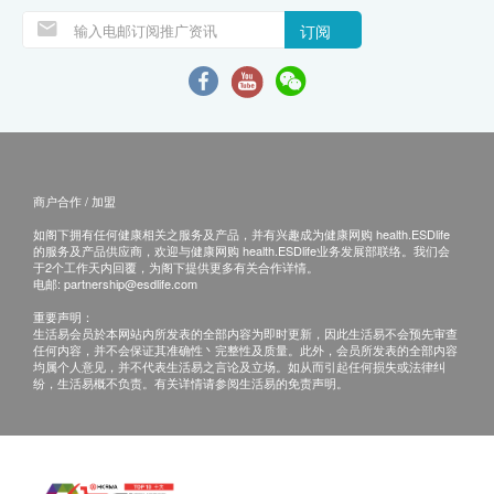
订阅
商户合作 / 加盟
如阁下拥有任何健康相关之服务及产品，并有兴趣成为健康网购 health.ESDlife
的服务及产品供应商，欢迎与健康网购 health.ESDlife业务发展部联络。我们会
于2个工作天内回覆，为阁下提供更多有关合作详情。
电邮:
partnership@esdlife.com
重要声明：
生活易会员於本网站内所发表的全部内容为即时更新，因此生活易不会预先审查
任何内容，并不会保证其准确性丶完整性及质量。此外，会员所发表的全部内容
均属个人意见，并不代表生活易之言论及立场。如从而引起任何损失或法律纠
纷，生活易概不负责。有关详情请参阅生活易的免责声明。