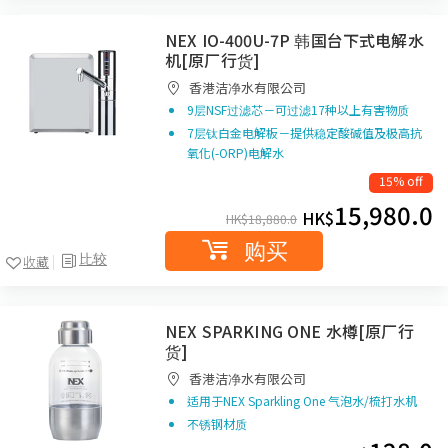
NEX IO-400U-7P 韩国台下式电解水
机[原厂行货]
香港洁净水有限公司
9层NSF过滤芯－可过滤17种以上有害物质
7层钛白金电解板－提供稳定酸碱值及极高抗
氧化(-ORP)电解水
15% off
15,980.0
HK$
HK$
18,880.0
购买
比较
收藏
NEX SPARKING ONE 水樽[原厂行
货]
香港洁净水有限公司
适用于NEX Sparkling One 气泡水/梳打水机
不锈钢材质