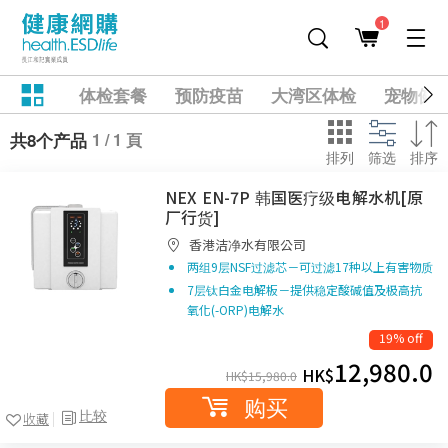
1
体检套餐
预防疫苗
大湾区体检
宠物健
1 / 1 頁
共8个产品
排列
筛选
排序
NEX EN-7P 韩国医疗级电解水机[原
厂行货]
香港洁净水有限公司
两组9层NSF过滤芯－可过滤17种以上有害物质
7层钛白金电解板－提供稳定酸碱值及极高抗
氧化(-ORP)电解水
19% off
12,980.0
HK$
HK$
15,980.0
购买
比较
收藏