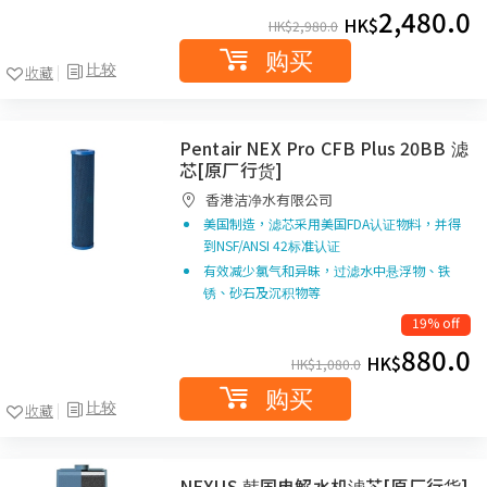
2,480.0
HK$
HK$
2,980.0
购买
比较
收藏
Pentair NEX Pro CFB Plus 20BB 滤
芯[原厂行货]
香港洁净水有限公司
美国制造，滤芯采用美国FDA认证物料，并得
到NSF/ANSI 42标准认证
有效减少氯气和异昧，过滤水中悬浮物、铁
锈、砂石及沉积物等
19% off
880.0
HK$
HK$
1,080.0
购买
比较
收藏
NEXUS 韩国电解水机滤芯[原厂行货]