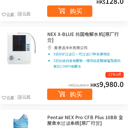
128.0
HK$
购买
比较
收藏
NEX X-BLUE 韩国电解水机[原厂行
货]
香港洁净水有限公司
9层NSF过滤芯－可过滤17种有害物质
5层钛镀白金电解板－提供稳定酸碱值及高抗
氧化(-ORP)电解水
22% off
9,980.0
HK$
HK$
12,800.0
购买
比较
收藏
Pentair NEX Pro CFB Plus 10BB 全
屋食水过滤系统[原厂行货]