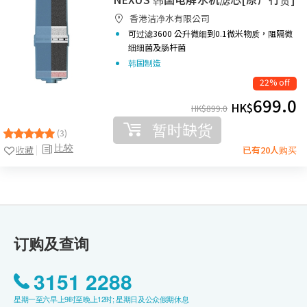
香港洁净水有限公司
可过滤3600 公升
微细到0.1微米物质，阻隔微
细细菌及肠杆菌
韩国制造
22% off
699.0
HK$
HK$
899.0
暂时缺货
(3)
比较
收藏
已有20人购买
订购及查询
3151 2288
星期一至六早上9时至晚上12时; 星期日及公众假期休息