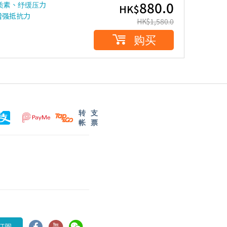
880.0
眠质素、纾缓压力
HK$
增强抵抗力
HK$
1,580.0
购买
转
支
帐
票
订阅