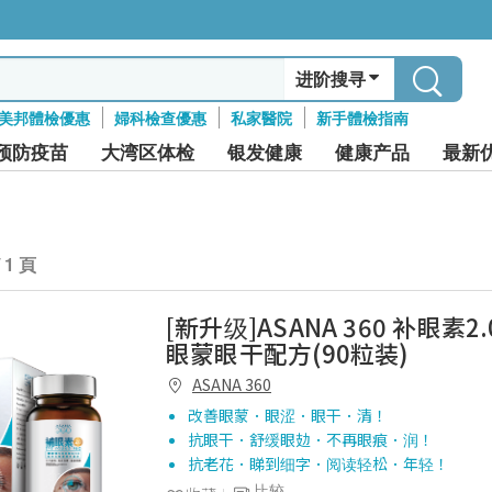
进阶搜寻
美邦體檢優惠
婦科檢查優惠
私家醫院
新手體檢指南
预防疫苗
大湾区体检
银发健康
健康产品
最新
/ 1 頁
[新升级]ASANA 360 补眼素2.
眼蒙眼干配方(90粒装)
ASANA 360
改善眼蒙．眼涩．眼干．清！
抗眼干．舒缓眼攰．不再眼痕．润！
抗老花．睇到细字．阅读轻松．年轻！
比较