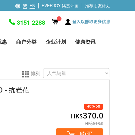
繁
EN
EVERJOY 奖赏计画
推荐朋友计划
1
3151 2288
登入以赚取更多优惠
优惠
商户分类
企业计划
健康资讯
排列
0 - 抗老花
40% off
370.0
HK$
HK$
618.0
购买