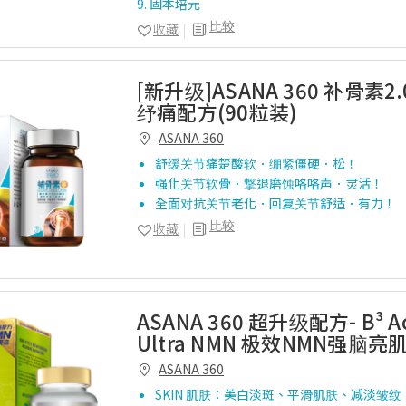
9. 固本培元
比较
收藏
[新升级]ASANA 360 补骨素2
纾痛配方(90粒装)
ASANA 360
舒缓关节痛楚酸软．绷紧僵硬．松！
强化关节软骨．撃退磨蚀咯咯声．灵活！
全面对抗关节老化．回复关节舒适．有力！
比较
收藏
ASANA 360 超升级配方- B³ Ac
Ultra NMN 极效NMN强脑亮
ASANA 360
SKIN 肌肤：美白淡斑、平滑肌肤、减淡皱