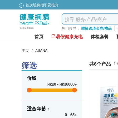
首次驗身指引及推介
热门搜寻：
體檢送現金券/禮品
首页
暑假健康充电
体检套餐
主页
/
ASANA
筛选
共6个产品
1 
价钱
0
-
6000+
HK$
HK$
适合年龄：
0
-
65+