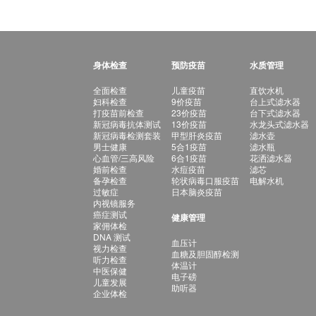
身体检查
预防疫苗
水质管理
全面检查
儿童疫苗
直饮水机
妇科检查
9价疫苗
台上式滤水器
打疫苗前检查
23价疫苗
台下式滤水器
新冠病毒抗体测试
13价疫苗
水龙头式滤水器
新冠病毒检测套装
甲型肝炎疫苗
滤水壶
男士健康
5合1疫苗
滤水瓶
心血管/三高风险
6合1疫苗
花洒滤水器
婚前检查
水痘疫苗
滤芯
备孕检查
轮状病毒口服疫苗
电解水机
过敏症
日本脑炎疫苗
内视镜服务
癌症测试
健康管理
家佣体检
DNA 测试
血压计
视力检查
血糖及胆固醇检测
听力检查
体温计
中医保健
电子磅
儿童发展
助听器
企业体检