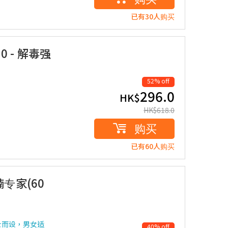
已有30人购买
.0 - 解毒强
52% off
296.0
HK$
HK$
618.0
购买
已有60人购买
腩专家(60
士而设，男女适
40% off