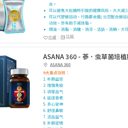
合。
可以避免大肚腩所引致的健康风险，大大减
可以代替做运动，行路都会瘦; 当您配合做
功效，亦有助于减体脂。
隔油、消脂、消糖、消滞、活肠、消腩，大
比较
收藏
ASANA 360 - 蔘．虫草菌培植
ASANA 360
9大重点功效：
1. 补肺益肾
2. 增强免疫
3. 调理血气
4. 延缓衰老
5. 养心安神
6. 舒缓鼻敏
7. 活血益气
8. 补肺定喘