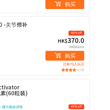
购买
.0 -关节修补
40% off
370.0
HK$
HK$
618.0
购买
已有70人购买
(3)
tivator
肌素(60粒装)
44% off
纹、提升肌肤弹性