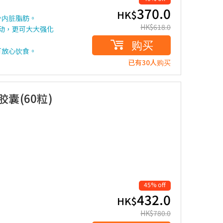
370.0
HK$
少内脏脂肪。
HK$
618.0
运动，更可大大强化
购买
可放心饮食。
已有30人购买
胶囊(60粒)
45% off
432.0
HK$
HK$
780.0