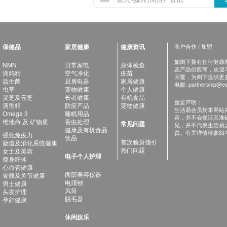
保健品
家居健康
健康资讯
商户合作 / 加盟
如阁下拥有任何健康相关
NMN
日常家电
身体检查
及产品供应商，欢迎与健
滴鸡精
空气净化
疫苗
回覆，为阁下提供更
益生菌
厨房电器
家居健康
电邮:
partnership@es
虫草
宠物健康
个人健康
灵芝及云芝
长者健康
有机食品
重要声明：
滴鱼精
防疫产品
宠物健康
生活易会员於本网站
Omega 3
睡眠用品
容，并不会保证其准
维他命 及 矿物质
害虫处理
常见问题
见，并不代表生活易
健康及有机食品
责。有关详情请参阅
强化免疫力
饮品
首次验身指引
肠道及消化系统健康
热门问题
女士及美容
电子个人护理
瘦身纤体
心血管健康
面部美容仪器
骨骼及关节健康
电须刨
男士健康
风筒
头发护理
脱毛器
孕妇健康
休闲娱乐