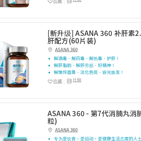
收藏
[新升级] ASANA 360 补肝素2
肝配方(60片装)
ASANA 360
解酒毒．解药毒．解热毒．护肝！
解肝脂肪．解肝劳损．好精神！
解憔悴面黄．淡化色斑．容光焕发！
比较
收藏
ASANA 360 - 第7代消腩丸消
粒)
ASANA 360
专为爱饮食，爱运动，爱健康生活态度的人