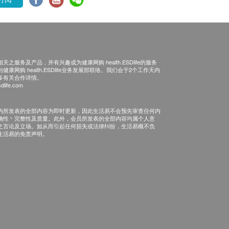
之服务及产品，并有兴趣成为健康网购 health.ESDlife的服务
康网购 health.ESDlife业务发展部联络。我们会于2个工作天内
多有关合作详情。
dlife.com
内所发表的全部内容为即时更新，因此生活易不会预先审查任何内
确性丶完整性及质量。此外，会员所发表的全部内容均属个人意
之言论及立场。如从而引起任何损失或法律纠纷，生活易概不负
生活易的免责声明。