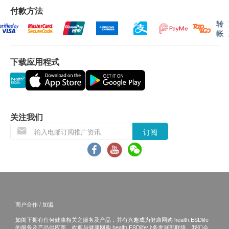
适合人士：
单上的货品，健康网购health. ESDlife有权拒绝接
付款方法
大肚腩人士
受该订单，并且会于送货前透过电话或电邮通知顾
转
需要减少内脏脂肪人士
帐
客再作安排。
想消脂、减体脂人士
久坐/行动较少的人士
下载应用程式
保用条款：
血液循环慢、易攰人士
货品质量保证，于顾客收到产品当日起计，使用
高脂饮食人士
期应最少有12个月或以上。
少运动人士
多肉少菜、饮食不均人士
退换条款：
关注我们
容易便秘、肚谷肚胀人士
当顾客收取已订购之货品时，有责任检查货品是否
订阅
有损毁情况，一经确认签收，恕不接受退换。
建议食用方法：
退换产品必须包装完整，如退换之产品有任何残缺
(早、午餐前食用)
或过期退回，供应商有权不受理。
十二星期为一完整疗程：每日2次，每次2粒
如有其他损坏或遗漏查询，顾客必须保留有效收据
正本，并于送货后3个工作天内按下列方式联络
产品详情：
商户合作 / 加盟
ASANA 360 客户服务部跟进。
韩国制造
如阁下拥有任何健康相关之服务及产品，并有兴趣成为健康网购 health.ESDlife
电邮：cs@asana360global.com
60粒装
的服务及产品供应商，欢迎与健康网购 health.ESDlife业务发展部联络。我们会