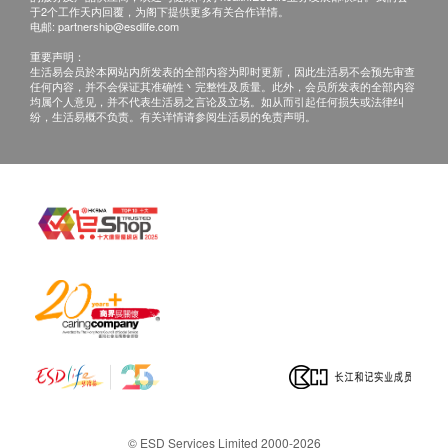
于2个工作天内回覆，为阁下提供更多有关合作详情。
电邮:
partnership@esdlife.com
主要成份:
重要声明：
生活易会员於本网站内所发表的全部内容为即时更新，因此生活易不会预先审查
芦荟精华、鼠李皮精华、咖啡因、食用纤维
任何内容，并不会保证其准确性丶完整性及质量。此外，会员所发表的全部内容
（微晶纤维素）、银杏精华、纳豆酵素、
均属个人意见，并不代表生活易之言论及立场。如从而引起任何损失或法律纠
纷，生活易概不负责。有关详情请参阅生活易的免责声明。
CoQ10酵素、苦橙精华、甘蔗原素、麦芽糊
精、二氧化矽（抗结剂）、善倍素、布枯叶
精华、杜松籽精华、藤黄果精华、硬脂酸镁
（抗结剂）、熊果叶精华、绿茶精华。
其他成份：明胶、色素（E171, E102）、乳
化剂（E473）、色素（E110,E133）。本产
品含豆类及坚果类制品。
© ESD Services Limited 2000-2026