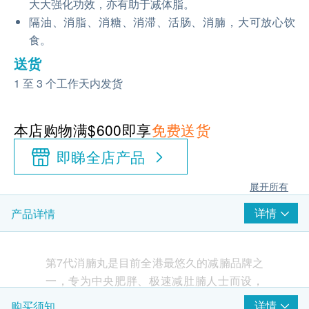
大大强化功效，亦有助于减体脂。
隔油、消脂、消糖、消滞、活肠、消腩，大可放心饮
食。
送货
1 至 3 个工作天内发货
本店购物满$600即享
免费送货
即睇全店产品
展开所有
详情
产品详情
第7代消腩丸是目前全港最悠久的减腩品牌之
一，专为中央肥胖、极速减肚腩人士而设，
除改善肚腩之余，同时消脂、减体脂、改善
详情
购买须知