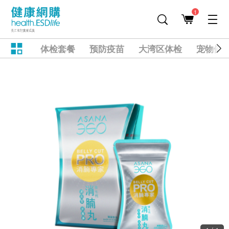
1
体检套餐
预防疫苗
大湾区体检
宠物健