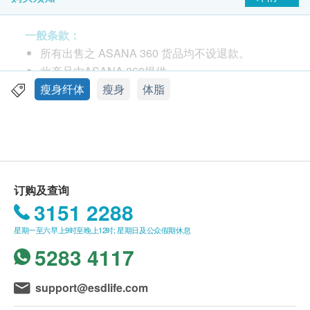
肠道机能、强化体质机能、排水肿、通淋
巴，绝对有别于一般的减肥药。专利临床消
一般条款：
腩配方专利，蕴含14种全天然珍贵成分，
所有出售之 ASANA 360 货品均不设退款。
SGS安全检证，GMP高质生产，效果信心保
此产品由ASANA 360提供。
证！
如有任何争议，ASANA 360及健康网购
瘦身纤体
瘦身
体脂
health. ESDlife保留最终决议权。
✓ 专为爱饮食，爱运动，爱健康生活态度的
人士而设，男女适合。
送货条款：
✓ 可以避免大肚腩所引致的健康风险，大大
购买ASANA 360产品总额满HK$600，即可享本地
减少内脏脂肪。
免费送货服务。账单总额未满HK$600需附加
✓ 可以代替做运动，行路都会瘦; 当您配合做
订购及查询
HK$85运费。
3151 2288
运动，更可大大强化功效，亦有助于减体
我们将于确定订单后1-3个工作天内安排发货。
脂。
星期一至六早上9时至晚上12时; 星期日及公众假期休息
不排除运送时间会因节日而有所影响。 当八号烈
✓ 隔油、消脂、消糖、消滞、活肠、消腩，
5283 4117
风讯号悬挂或黑色暴雨警告生效时，送货服务时间
大可放心饮食。
将会延迟。
所有订单须视乎相关货品的供应情况再作最后确
support@esdlife.com
认。 倘若健康网购health. ESDlife未能提供任何订