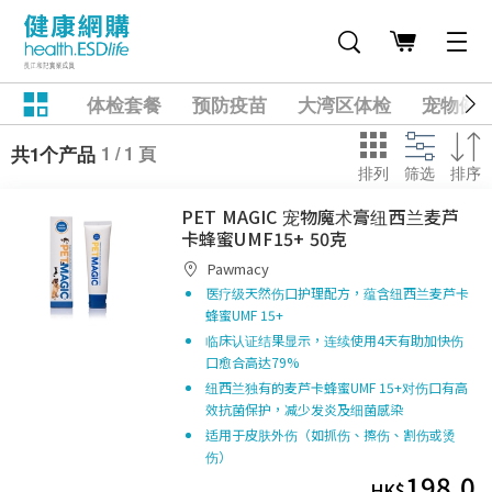
体检套餐
预防疫苗
大湾区体检
宠物健
1 / 1 頁
共1个产品
排列
筛选
排序
PET MAGIC 宠物魔术膏纽西兰麦芦
卡蜂蜜UMF15+ 50克
Pawmacy
医疗级天然伤口护理配方，蕴含纽西兰麦芦卡
蜂蜜UMF 15+
临床认证结果显示，连续使用4天有助加快伤
口愈合高达79%
纽西兰独有的麦芦卡蜂蜜UMF 15+对伤口有高
效抗菌保护，减少发炎及细菌感染
适用于皮肤外伤（如抓伤、擦伤、割伤或烫
伤）
198.0
HK$