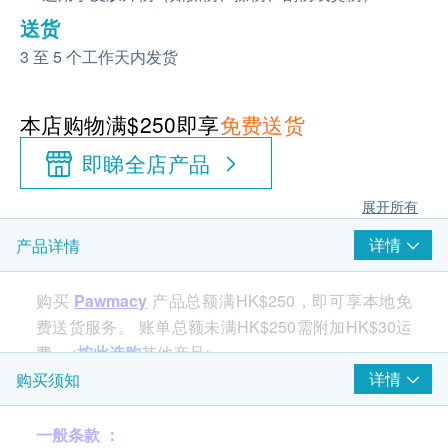
送货
3 至 5 个工作天内发货
本店购物满$250即享
免费送货
即睇全店产品
展开所有
详情
产品详情
购买
Pawmacy
产品总额满HK$250，即可享本地免
费送货服务。 账单总额未满HK$250需附加HK$30运
费。<
按此选购
其他产品>
详情
购买须知
医疗级天然伤口护理配方，含纽西兰麦芦卡蜂蜜UMF
一般条款 ：
15+