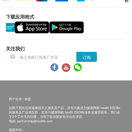
帐
保用条款 ：
卡蜂蜜养殖农场和制造商。
货品质量保证，于顾客收到产品当日起计，食用期
出产高品质麦芦卡蜂蜜，并荣获当地国家特许生产
下载应用程式
应最少有9个月或以上。
UMF认证（牌照号码1032）
退换条款 ：
当顾客收取已订购之货品时，有责任检查货品是否
有损毁情况，一经确认签收，恕不接受退换。
关注我们
退换产品必须包装完整，如退换之产品有任何残缺
订阅
或过期退回，供应商有权不受理。
如有其他损坏或遗漏查询，顾客必须保留有效收据
正本，并于送货后3个工作天内按下列方式联络
Pawmacy客户服务部跟进。
电邮： info@pawmacy.com.hk
商户合作 / 加盟
查询热线： 5614 7426
如阁下拥有任何健康相关之服务及产品，并有兴趣成为健康网购 health.ESDlife
的服务及产品供应商，欢迎与健康网购 health.ESDlife业务发展部联络。我们会
于2个工作天内回覆，为阁下提供更多有关合作详情。
电邮:
partnership@esdlife.com
重要声明：