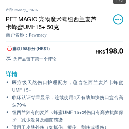
1 / 2
产品:
Pawmacy_PP3766
PET MAGIC 宠物魔术膏纽西兰麦芦
卡蜂蜜UMF15+ 50克
商户名称：
Pawmacy
赚取198积分 (HK$1)
198.0
HK$
为产品留下第一个评论
详情
医疗级天然伤口护理配方，蕴含纽西兰麦芦卡蜂蜜
UMF 15+
临床认证结果显示，连续使用4天有助加快伤口愈合高
达79%
纽西兰独有的麦芦卡蜂蜜UMF 15+对伤口有高效抗菌保
护，减少发炎及细菌感染
适用于皮肤外伤（如抓伤、擦伤、割伤或烫伤）