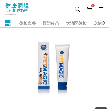
1
体检套餐
预防疫苗
大湾区体检
宠物健