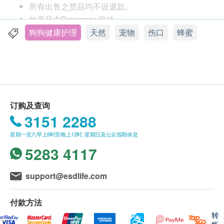
所有出售之货品均不设退款。
此产品由Pawmacy 提供。
产品功效与特点:
如有任何争议，Pawmacy及 健康网购
狗狗健康护理
天然
宠物
伤口
蜂蜜
医疗级天然伤口护理配方，蕴含纽西兰麦芦卡蜂蜜
health.ESDlife 保留最终决议权。
UMF 15+
临床认证结果显示，连续使用4天有助加快伤口愈
送货条款：
合高达79%
购买产品总额满HK$250，即可享本地免费送货服
纽西兰独有的麦芦卡蜂蜜UMF 15+对伤口有高效抗
务。 账单总额未满HK$250需附加HK$30运费。
菌保护，减少发炎及细菌感染
订购及查询
我们将于确定订单后3-5个工作天内安排发货。
适用于皮肤外伤（如抓伤、擦伤、割伤或烫伤）
3151 2288
不排除运送时间会因节日而有所影响。 当八号烈
天然配方，不含药性及化学物，入口无害
星期一至六早上9时至晚上12时; 星期日及公众假期休息
风讯号悬挂或黑色暴雨警告生效时，送货服务时间
*荣获纽西兰国家级Honey Association 认可生产UMF
5283 4117
将会延迟。
(Unique Manuka Factor)，牌照号码1032。
所有订单须视乎相关货品的供应情况再作最后确
认。 倘若生活易未能提供任何订单上的货品，生
品牌介绍:
support@esdlife.com
活易有权拒绝接受该订单，并且会于送货前透过电
Pet Magic宠物魔术膏是The Honey Collection旗下
话或电邮通知顾客再作安排。
其中一款猫狗专用麦芦卡蜂蜜外用品。
付款方法
厂房设于纽西兰南部Marlborough ，是一站式麦芦
转