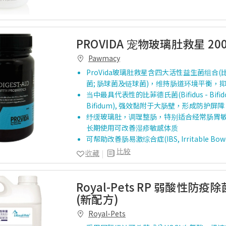
PROVIDA 宠物玻璃肚救星 20
Pawmacy
ProVida玻璃肚救星含四大活性益生菌组合(
菌; 肠球菌及链球菌)，维持肠道环境平衡，
当中最具代表性的比菲德氏菌(Bifidus - Bifido
Bifidum), 强效黏附于大肠壁，形成防护
纾缓玻璃肚，调理整肠，特别适合经常肠胃
长期使用可改善湿疹敏感体质
可帮助改善肠易激综合症(IBS, Irritable Bowe
比较
收藏
Royal-Pets RP 弱酸性防疫除
(新配方)
Royal-Pets