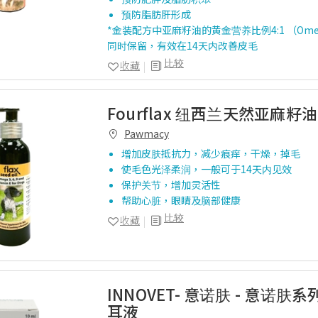
预防脂肪肝形成
*金装配方中亚麻籽油的黄金营养比例4:1 （Omega-3
同时保留，有效在14天内改善皮毛
比较
收藏
Fourflax 纽西兰天然亚麻籽油
Pawmacy
增加皮肤抵抗力，减少痕痒，干燥，掉毛
使毛色光泽柔润，一般可于14天内见效
保护关节，增加灵活性
帮助心脏，眼睛及脑部健康
比较
收藏
INNOVET- 意诺肤 - 意诺肤系
耳液