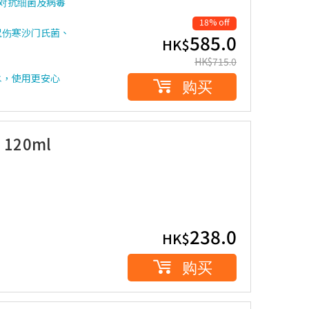
速对抗细菌及病毒
18% off
鼠伤寒沙门氏菌、
585.0
HK$
HK$
715.0
水，使用更安心
购买
120ml
238.0
HK$
购买