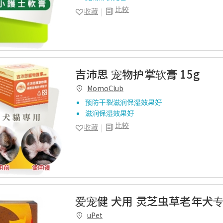
比较
收藏
吉沛思 宠物护掌软膏 15g
MomoClub
预防干裂滋润保湿效果好
滋润保湿效果好
比较
收藏
爱宠健 犬用 灵芝虫草老年犬
uPet