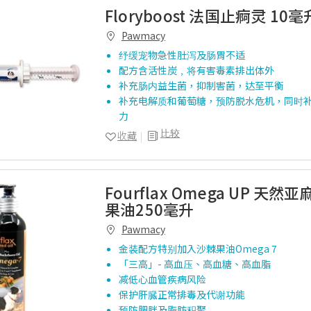
Floryboost 法国止痾灵 10毫
Pawmacy
纾缓宠物急性肚泻及肠胃不适
配方含活性炭﹐将有害毒素排出体外
补充肠内益生菌，抑制害菌，达至平衡
补充电解质和葡萄糖，预防脱水危机，同时
力
比较
收藏
Fourflax Omega UP 天
果油250毫升
Pawmacy
金装配方特别加入沙棘果油Omega 7
「三高」- 高血压、高血糖、高血脂
减低心血管疾病风险
保护肝臓正常排毒及代谢功能
预防肥胖及脂肪积聚