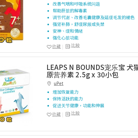
改善气喘和呼吸系统问题
帮助肝脏的解毒素
调节代谢、改善毛囊健康及延缓毛发的褪色
强肾补肺，舒缓尿频或失禁
安神、缓和情绪
强化心脏功能
比较
收藏
LEAPS N BOUNDS宠乐宝 
原营养素 2.5g x 30小包
uPet
增加恢复能力
保持活跃的能力
促进关节健康，功能和伸展
比较
收藏