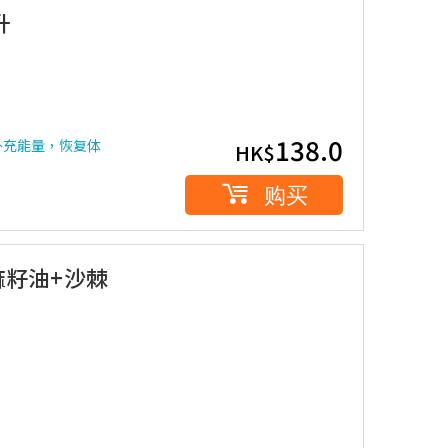
升
138.0
补充能量，恢复体
HK$
购买
然亚麻籽油+沙棘