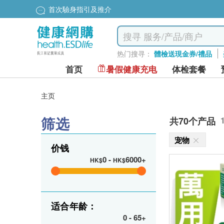
首次驗身指引及推介
热门搜寻：
體檢送現金券/禮品
首页
暑假健康充电
体检套餐
主页
筛选
共70个产品
宠物
价钱
0
-
6000+
HK$
HK$
适合年龄：
0
-
65+