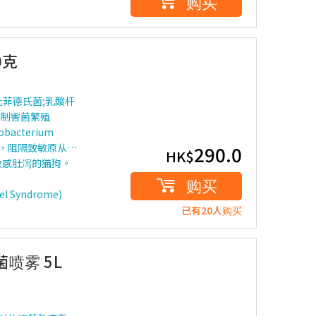
购买
0克
比菲德氏菌;乳酸杆
抑制害菌繁殖
bacterium
屏障，阻隔致敏原从…
290.0
HK$
敏感肚泻的猫狗。
购买
l Syndrome)
已有20人购买
菌喷雾 5L