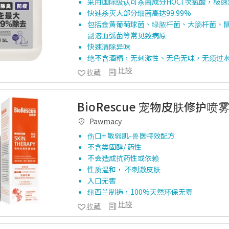
采用国际级认可杀菌成分HOCl 次氯酸，极
快速杀灭大部分细菌高达99.99%
包括金黄葡萄球菌、绿脓杆菌、大肠杆菌、
副溶血弧菌等常见致病原
快速清除异味
绝不含酒精，无刺激性、无色无味，无须过
比较
收藏
BioRescue 宠物皮肤修护喷雾 
Pawmacy
伤口+ 敏弱肌-兽医特效配方
不含类固醇/ 药性
不会造成抗药性或依赖
性质温和， 不刺激皮肤
入口无害
纽西兰制造，100%天然环保无毒
比较
收藏