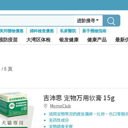
进阶搜寻
美邦體檢優惠
婦科檢查優惠
私家醫院
新手體檢指南
预防疫苗
大湾区体检
银发健康
健康产品
最新
1 / 5 頁
吉沛思 宠物万用软膏 15g
MomoClub
适用宠物常见的皮肤搔痒、红肿、伤口等相
无药性成分
宠物舔食无害