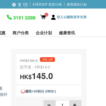
繁
EN
EVERJOY 奖赏计画
推荐朋友计划
1
3151 2288
登入以赚取更多优惠
优惠
商户分类
企业计划
健康资讯
9% off
HK$159.0
您节省：HK$14.0
145.0
HK$
毒
赚取145积分 (HK$1)
绿脓杆