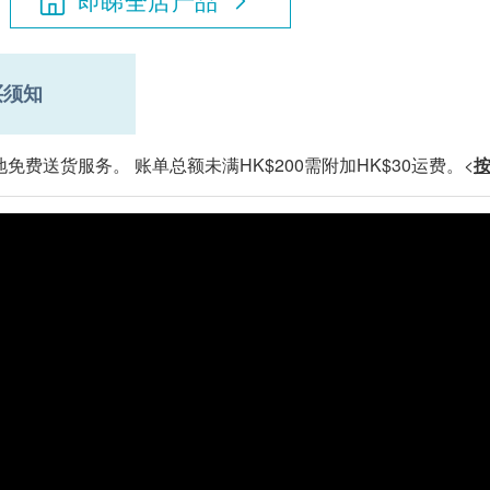
即睇全店产品
买须知
免费送货服务。 账单总额未满HK$200需附加HK$30运费。<