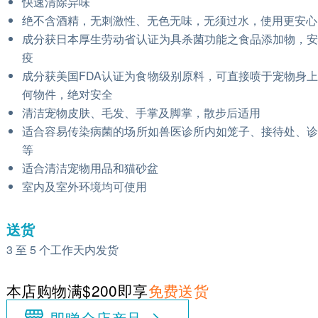
快速清除异味
绝不含酒精，无刺激性、无色无味，无须过水，使用更安心
成分获日本厚生劳动省认证为具杀菌功能之食品添加物，
疫
成分获美国FDA认证为食物级别原料，可直接喷于宠物身
何物件，绝对安全
清洁宠物皮肤、毛发、手掌及脚掌，散步后适用
适合容易传染病菌的场所如兽医诊所内如笼子、接待处、
等
适合清洁宠物用品和猫砂盆
室内及室外环境均可使用
送货
3 至 5 个工作天内发货
本店购物满$200即享
免费送货