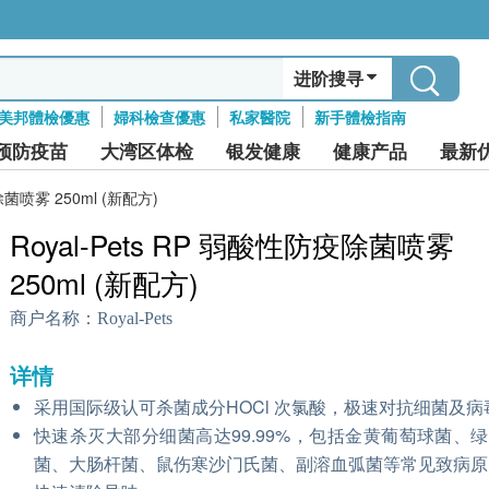
进阶搜寻
美邦體檢優惠
婦科檢查優惠
私家醫院
新手體檢指南
预防疫苗
大湾区体检
银发健康
健康产品
最新
除菌喷雾 250ml (新配方)
Royal-Pets RP 弱酸性防疫除菌喷雾
250ml (新配方)
商户名称：
Royal-Pets
详情
采用国际级认可杀菌成分HOCl 次氯酸，极速对抗细菌及病
快速杀灭大部分细菌高达99.99%，包括金黄葡萄球菌、
菌、大肠杆菌、鼠伤寒沙门氏菌、副溶血弧菌等常见致病原