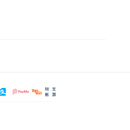
转
支
帐
票