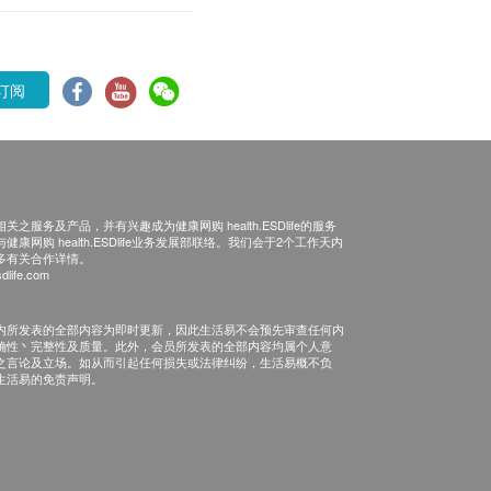
订阅
之服务及产品，并有兴趣成为健康网购 health.ESDlife的服务
康网购 health.ESDlife业务发展部联络。我们会于2个工作天内
多有关合作详情。
dlife.com
内所发表的全部内容为即时更新，因此生活易不会预先审查任何内
确性丶完整性及质量。此外，会员所发表的全部内容均属个人意
之言论及立场。如从而引起任何损失或法律纠纷，生活易概不负
生活易的免责声明。