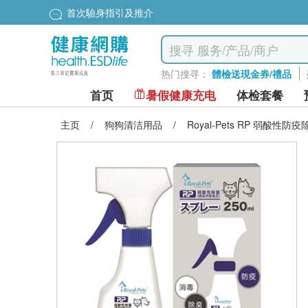
首次驗身指引及推介
热门搜寻：
體檢送現金券/禮品
首页
暑假健康充电
体检套餐
主页
/
狗狗清洁用品
/
Royal-Pets RP 弱酸性防疫