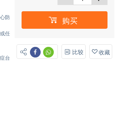
安心防
购买
上或任
比较
收藏
诊症台