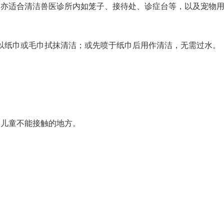
。亦适合清洁兽医诊所内如笼子、接待处、诊症台等，以及宠物
，再以纸巾或毛巾拭抹清洁；或先喷于纸巾后用作清洁，无需过水。
及儿童不能接触的地方。
。