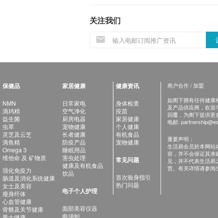
关注我们
保健品
家居健康
健康资讯
商户合作 / 加盟
如阁下拥有任何健康相关
NMN
日常家电
身体检查
及产品供应商，欢迎与健
滴鸡精
空气净化
疫苗
回覆，为阁下提供更
益生菌
厨房电器
家居健康
电邮:
partnership@es
虫草
宠物健康
个人健康
灵芝及云芝
长者健康
有机食品
重要声明：
滴鱼精
防疫产品
宠物健康
生活易会员於本网站
Omega 3
睡眠用品
容，并不会保证其准
维他命 及 矿物质
害虫处理
常见问题
见，并不代表生活易
健康及有机食品
责。有关详情请参阅
强化免疫力
饮品
首次验身指引
肠道及消化系统健康
热门问题
女士及美容
电子个人护理
瘦身纤体
心血管健康
面部美容仪器
骨骼及关节健康
电须刨
男士健康