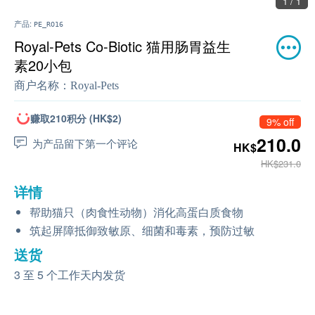
1 / 1
产品:
PE_RO16
Royal-Pets Co-Biotic 猫用肠胃益生
素20小包
商户名称：
Royal-Pets
赚取210积分 (HK$2)
9% off
210.0
为产品留下第一个评论
HK$
HK$231.0
详情
帮助猫只（肉食性动物）消化高蛋白质食物
筑起屏障抵御致敏原、细菌和毒素，预防过敏
送货
3 至 5 个工作天内发货