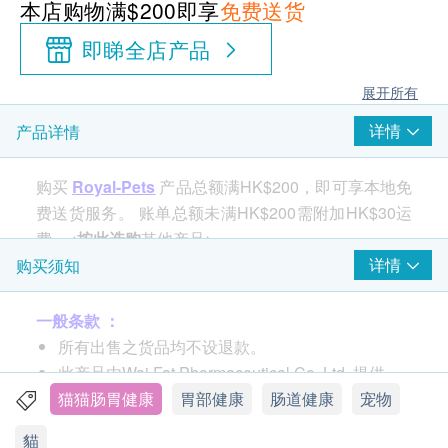
本店购物满$200即享
免费送货
即睇全店产品
展开所有
详情
产品详情
购买
Royal-Pets
产品总额满HK$200，即可享本地免
费送货服务。 账单总额未满HK$200需附加HK$30运
费。<
按此选购
其他产品>
详情
购买须知
一般条款 ：
所有出售之货品均不设退款。
此产品由Wai Fat Pharmaceutical Co. Ltd. 提供。
如有任何争议，Wai Fat Pharmaceutical Co. Ltd.
猫猫肠胃健康
胃部健康
肠道健康
宠物
及健康网购health.ESDlife保留最终决议权。
貓