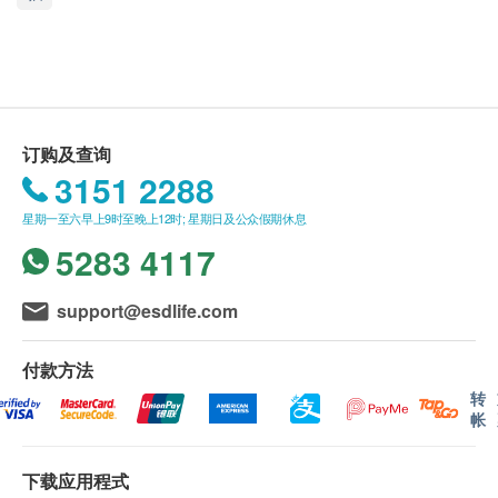
我们的毛孩保健食品是与专业兽医共同合作研发，针
送货条款：
对处于不同成长阶段的毛孩的各种生理需要，全方位
购买Royal-Pets产品总额满HK$200，即可享本地
照顾它们的健康。
免费送货服务。 账单总额未满HK$200需附加
HK$30运费。
全线Royal-Pets产品均符合人类食品生产标准，所用
我们将于确定订单后3-5个工作天内安排发货。
订购及查询
的原材料亦已通过农药残留量、重金属含量及微生物
不排除运送时间会因节日而有所影响。 当八号烈
3151 2288
检测。由GMP／cGMP认证厂房生产的产品品质上
风讯号悬挂或黑色暴雨警告生效时，送货服务时间
星期一至六早上9时至晚上12时; 星期日及公众假期休息
盛，百分百适合毛孩食用，主人们大可放心。
将会延迟。
5283 4117
所有订单须视乎相关货品的供应情况再作最后确
认。 倘若健康网购health.ESDlife未能提供任何订
support@esdlife.com
单上的货品，健康网购health.ESDlife有权拒绝接
猫只是绝对肉食性动物，饮食中并不需要大量碳水化
受该订单，并且会于送货前透过电话或电邮通知顾
付款方法
合物，而是以摄取自肉类的蛋白质为主。然而，城市
客再作安排。
转
的生活和饮食习惯大多未能满足宠物猫的高蛋白质需
帐
要，令它们容易患上肠胃问题，继而引发其他疾病或
保用 ：
行为问题。本独特配方乃专为猫只而设，除多种益生
货品质量保证，于顾客收到产品当日起计，食用期
下载应用程式
菌，更加入益生元和维他命，能针对猫只的高蛋白质
应最少有9个月或以上。