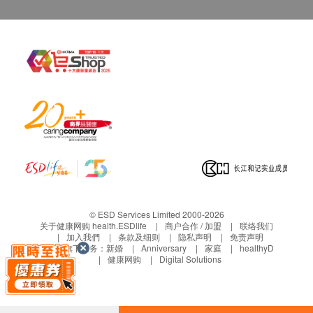
成分
两歧双歧杆菌
长双歧杆菌
嗜酸乳杆菌
干酪乳杆菌
屎肠球菌
维他命B5
维他命B6 (81.1%)
维他命B2 (98%)
卡拉胶
苹果提取物粉末
© ESD Services Limited 2000-2026
异麦芽酮糖醇
关于健康网购 health.ESDlife
商户合作 / 加盟
联络我们
加入我們
条款及细则
隐私声明
免责声明
硬脂酸镁
生活易旗下业务：
新婚
Anniversary
家庭
healthyD
健康网购
Digital Solutions
服法
每隔日1次，每次1包