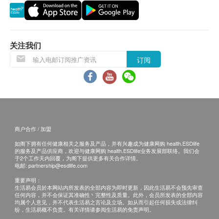
需求，平衡肠胃菌种生态，减少肚泻和腹部不适，维
持猫只肠胃健康。拥有健康肠道细菌的猫只对引致肚
退换条款 ：
泻的细菌和病毒感染有较强防御力，亦较少有食物敏
当顾客收取已订购之货品时，有责任检查货品是否
关注我们
感症状，如带血和黏液的软便。本产品安全且不含药
有损毁情况，一经确认签收，恕不接受退换。
性，适合猫只长期服用兽医建议的适当剂量。
订阅
退换产品必须包装完整，如退换之产品有任何残缺
或过期退回，供应商有权不受理。
产地
如有其他损坏或遗漏查询，顾客必须保留有效收据
韩国
正本，并于送货后3个工作天内按下列方式联络健
康网购health.ESDlife客户服务部跟进。
特性及功效
商户合作 / 加盟
帮助猫只（肉食性动物）消化高蛋白质食物
如阁下拥有任何健康相关之服务及产品，并有兴趣成为健康网购 health.ESDlife
筑起屏障抵御致敏原、细菌和毒素，预防过敏
的服务及产品供应商，欢迎与健康网购 health.ESDlife业务发展部联络。我们会
于2个工作天内回覆，为阁下提供更多有关合作详情。
预防肠道感染
电邮:
partnership@esdlife.com
改善粪便形状、质感和气味
重要声明：
帮助身体制造维他命
生活易会员於本网站内所发表的全部内容为即时更新，因此生活易不会预先审查
任何内容，并不会保证其准确性丶完整性及质量。此外，会员所发表的全部内容
为猫只提供能量
均属个人意见，并不代表生活易之言论及立场。如从而引起任何损失或法律纠
纷，生活易概不负责。有关详情请参阅生活易的免责声明。
预防及减轻炎症