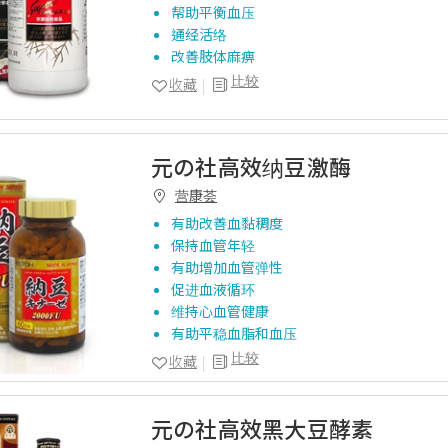
帮助平衡血压
通经活络
改善肢体麻痹
比较
收藏
元の社高效纳豆激酶
营康荟
有助改善血黏稠度
保持血管年轻
有助增加血管弹性
促进血液循环
维持心血管健康
有助平稳血脂和血压
比较
收藏
元の社高效黑大豆酵素