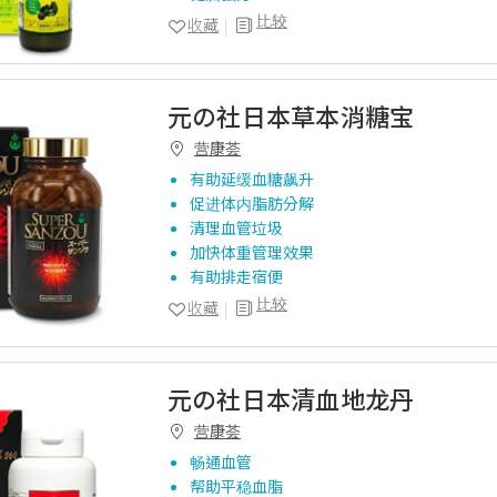
比较
收藏
元の社日本草本消糖宝
营康荟
有助延缓血糖飙升
促进体内脂肪分解
清理血管垃圾
加快体重管理效果
有助排走宿便
比较
收藏
元の社日本清血地龙丹
营康荟
畅通血管
帮助平稳血脂