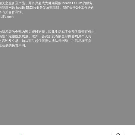
之服务及产品，并有兴趣成为健康网购 health.ESDlife的服务
康网购 health.ESDlife业务发展部联络。我们会于2个工作天内
多有关合作详情。
dlife.com
内所发表的全部内容为即时更新，因此生活易不会预先审查任何内
确性丶完整性及质量。此外，会员所发表的全部内容均属个人意
之言论及立场。如从而引起任何损失或法律纠纷，生活易概不负
生活易的免责声明。