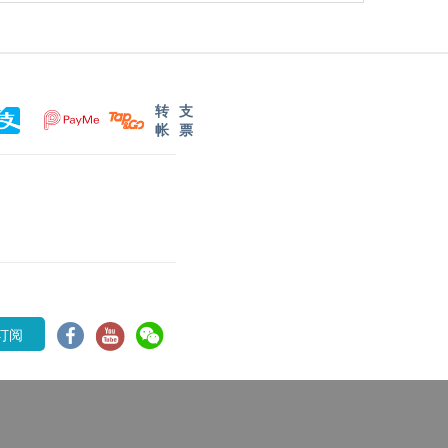
转
支
帐
票
订阅