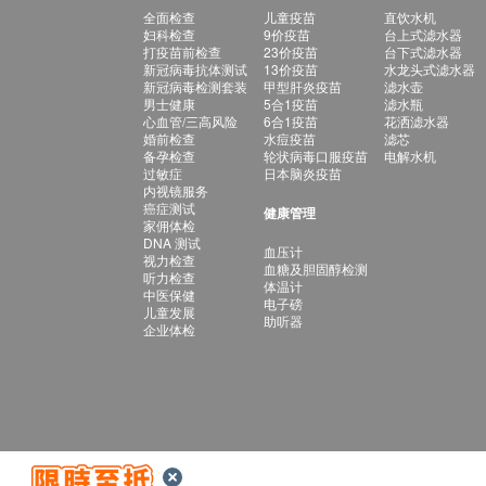
全面检查
儿童疫苗
直饮水机
妇科检查
9价疫苗
台上式滤水器
打疫苗前检查
23价疫苗
台下式滤水器
新冠病毒抗体测试
13价疫苗
水龙头式滤水器
新冠病毒检测套装
甲型肝炎疫苗
滤水壶
男士健康
5合1疫苗
滤水瓶
心血管/三高风险
6合1疫苗
花洒滤水器
婚前检查
水痘疫苗
滤芯
备孕检查
轮状病毒口服疫苗
电解水机
过敏症
日本脑炎疫苗
内视镜服务
癌症测试
健康管理
家佣体检
DNA 测试
血压计
视力检查
血糖及胆固醇检测
听力检查
体温计
中医保健
电子磅
儿童发展
助听器
企业体检