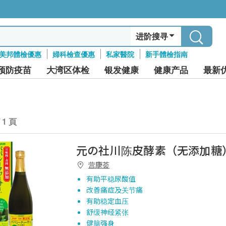
进阶搜寻
美邦體檢優惠
婦科檢查優惠
私家醫院
新手體檢指南
预防疫苗
大湾区体检
银发健康
健康产品
最新
/ 1 頁
元の社川陈皮酵素（无添加糖
营康荟
有助平稳尿酸值
改善痛症及关节痛
有助稳定血压
舒缓神经紧张
健脑强身