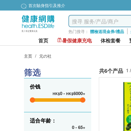
首次驗身指引及推介
热门搜寻：
體檢送現金券/禮品
首页
暑假健康充电
体检套餐
主页
/
元の社
筛选
共6个产品
1 
价钱
0
-
6000+
HK$
HK$
适合年龄：
0
-
65+