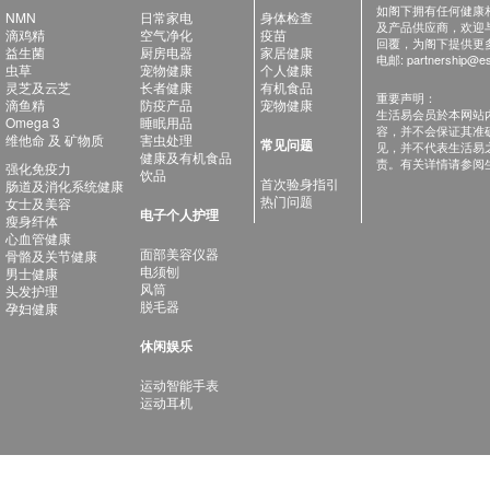
如阁下拥有任何健康相关
NMN
日常家电
身体检查
及产品供应商，欢迎与健
滴鸡精
空气净化
疫苗
回覆，为阁下提供更
益生菌
厨房电器
家居健康
电邮:
partnership@es
虫草
宠物健康
个人健康
灵芝及云芝
长者健康
有机食品
重要声明：
滴鱼精
防疫产品
宠物健康
生活易会员於本网站
Omega 3
睡眠用品
容，并不会保证其准
维他命 及 矿物质
害虫处理
常见问题
见，并不代表生活易
健康及有机食品
责。有关详情请参阅
强化免疫力
饮品
首次验身指引
肠道及消化系统健康
热门问题
女士及美容
电子个人护理
瘦身纤体
心血管健康
面部美容仪器
骨骼及关节健康
电须刨
男士健康
风筒
头发护理
脱毛器
孕妇健康
休闲娱乐
运动智能手表
运动耳机