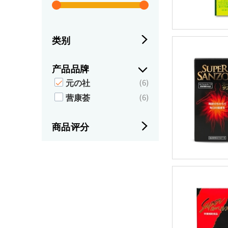
类别
产品品牌
元の社
(6)
营康荟
(6)
商品评分