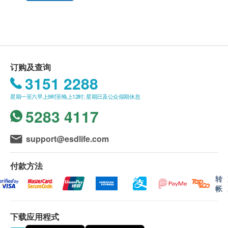
早晚服食，每次3-4粒，有需要可增加，最多一日12
粒
送货
保存方法
购买营康荟产品总额满HK$800，即可享香港一般
为保持产品质量，请在开封后拧紧瓶盖，并储存在阴
地区免费送货服务。
凉位置，避免高温或阳光直射
送货服务*只适用于香港岛，九龙及新界之地址。 *
订购及查询
营养资料Nutrition Information 每食用份量(12粒胶
(但车辆不能直达的地区，需视附情况收取附加
3151 2288
囊) Per Serving (12 capsules)
费。)
能量/Energy: 10.93千卡/kcal
星期一至六早上9时至晚上12时; 星期日及公众假期休息
没有升降机之楼层，将收取上楼送货费，费用为每
蛋白质/Protein: 0.27克/g
5283 4117
层$30。
总脂肪/Total Fat: 0.11克/g
偏远地区如离岛、马湾、愉景湾、大屿山及东涌等
碳水化合物/Carbohydrates: 51.5克/g
地区，将额外收取$200送货费, 但车辆不能直达的
support@esdlife.com
糖/Sugar: 1.45克/g
地区，再需视乎情况收取附加费。
钠/Sodium: 0.01克/g
账单总额未满HK$800 需附加HK$80运费。
付款方法
钾/Potassium: 79.5毫克/mg
订单确认后将于 4 个工作天内营康荟会联络安排发
转
帐
钙/Calcium: 26.41毫克/mg
货。
镁/Magnesium: 19.63毫克/mg
不排除运送时间会因节日而有所影响。当八号烈风
铁/Iron: 1.52毫克/mg
下载应用程式
讯号悬挂或黑色暴雨警告生效时，送货服务时间将