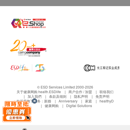
个工作天前联络营康荟。
若没有通知，送货地址在约定收货日不能收货，
货品将被送回至营康荟，客人需于分店的办公时间
内自行安排前往领回， 并不会安排再次送货，而
于网上已收取之运费将不获退还。
保养条款
客户于收取货品时必须检查所订购之货品是否有损
毁。如发现货品损毁(不包括蓄意损坏者)，请客户
在送货日期起计7天以内通知华康复康用品有限公
司客户服务部安排更换该货品。
任何非损毁所导致的退货均不受理。
© ESD Services Limited 2000-2026
退换产品必须包装完整，如退换之产品有任何残缺
关于健康网购 health.ESDlife
商户合作 / 加盟
联络我们
加入我們
条款及细则
隐私声明
免责声明
或过期退回，供应商有权不受理。
生活易旗下业务：
新婚
Anniversary
家庭
healthyD
血糖测试产品享5年保养。
健康网购
Digital Solutions
血压计享2年保养。
除血糖测试产品及血压计外，其他商品均不享任何
保养。