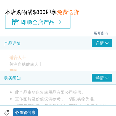
本店购物满$800即享
免费送货
即睇全店产品
展开所有
详情
产品详情
适合人士
关注血糖健康人士
产地
日本
详情
购买须知
主要成份
五层龙、决明子、洋车前子、桑叶、姜黄及番石榴等
此产品由华康复康用品有限公司提供。
内容量
宣传图片及价值仅供参考，一切以实物为准。
360粒
如有任何争议，华康复康用品有限公司及健康网购
食用方法
health.ESDlife保留最终决议权。
心血管健康