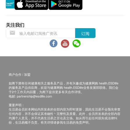
锰/Manganese: 0.47毫克/mg
会延迟。农历初一、初二及初三均会休息(不提供
锌/Zinc: 0.09毫克/mg
送货)，敬请留意。
注意事项
所有订单须视乎相关货品的供应情况再作最后确
怀孕和哺乳期妇女、孩童、肝肾功能不佳者请勿服
认。倘若供应商未能提供任何订单上的货品，健康
关注我们
用；请勿与降血糖、减重或降血脂药物同时服用
网购health.ESDlife有权拒绝接受该订单，并且会
订阅
产品并不作治疗用途，如有个别疾病情况，服食或饮
于送货前透过电话或电邮通知顾客再作安排。
用前，请先查询医生意见
倘若由于不可抗力的原因(包括但不限于由于天
产品已通过香港食环署之食安中心抽样测试，证实没
灾、火灾、水灾、意外、暴乱、战争、政府政策、
有受幅射影响
罢工或任何不能控制的情况)而未能准确地提供阁
下所需的货品或服务，华康复康用品有限公司及健
商户合作 / 加盟
康网购health.ESDlife均不会承担任何责任或赔
如阁下拥有任何健康相关之服务及产品，并有兴趣成为健康网购 health.ESDlife
偿。
的服务及产品供应商，欢迎与健康网购 health.ESDlife业务发展部联络。我们会
华康复康用品有限公司会根据阁下提供的地址尽力
于2个工作天内回覆，为阁下提供更多有关合作详情。
电邮:
partnership@esdlife.com
确保货品在预约日期送到该地址，若因阁下的原因
重要声明：
而导致货品超过购买日期30日后仍不成功派送，康
生活易会员於本网站内所发表的全部内容为即时更新，因此生活易不会预先审查
任何内容，并不会保证其准确性丶完整性及质量。此外，会员所发表的全部内容
复康用品有限公司保留权利包括任何拒绝要求退款
均属个人意见，并不代表生活易之言论及立场。如从而引起任何损失或法律纠
申请之权利。
纷，生活易概不负责。有关详情请参阅生活易的免责声明。
如在约定日期不能收货，请于约定收货日前最少1