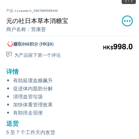
1 / 1
产品:
Livesmart_4967809589340
元の社日本草本消糖宝
商户名称：
营康荟
赚取998积分 (HK$9)
998.0
HK$
为产品留下第一个评论
详情
有助延缓血糖飙升
促进体内脂肪分解
清理血管垃圾
加快体重管理效果
有助排走宿便
送货
5 至 7 个工作天内发货