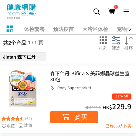
1
体检套餐
预防疫苗
大湾区体检
宠物健
1 / 1 頁
共2个产品
排列
筛选
排序
Jintan 森下仁丹
森下仁丹 Bifina S 美菲娜晶球益生菌
30包
Pony Supermarket
23% off
229.9
HK$
HK$
299.0
购买
(62)
比较
收藏
已有660人购买