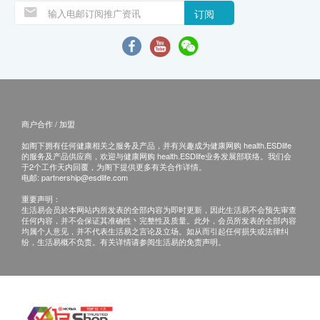
订阅
商户合作 / 加盟
如阁下拥有任何健康相关之服务及产品，并有兴趣成为健康网购 health.ESDlife
的服务及产品供应商，欢迎与健康网购 health.ESDlife业务发展部联络。我们会
于2个工作天内回覆，为阁下提供更多有关合作详情。
电邮:
partnership@esdlife.com
重要声明：
生活易会员於本网站内所发表的全部内容为即时更新，因此生活易不会预先审查
任何内容，并不会保证其准确性丶完整性及质量。此外，会员所发表的全部内容
均属个人意见，并不代表生活易之言论及立场。如从而引起任何损失或法律纠
纷，生活易概不负责。有关详情请参阅生活易的免责声明。