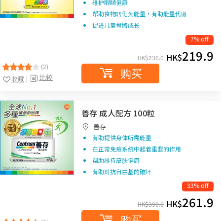
维护眼睛健康
帮助食物转化为能量，有助能量代谢
促进儿童骨骼成长
7% off
219.9
HK$
HK$
236.0
(2)
购买
比较
收藏
善存 成人配方 100粒
善存
有助提供身体所需能量
在正常免疫系统中起着重要的作用
帮助维持皮肤健康
有助对抗自由基的破坏
33% off
261.9
HK$
HK$
390.0
购买