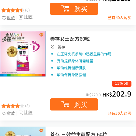
购买
(6)
比较
收藏
已有40人购买
善存女士配方60粒
善存
在正常免疫系统中起者重要的作用
有助提供身体所需能量
帮助维持健康肌肤
帮助保持骨骼强健
11% off
202.9
HK$
HK$
229.0
购买
(3)
比较
收藏
已有50人购买
善存 三效益生菌配方 60粒