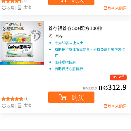
(3)
比较
收藏
已有40人购买
善存银善存50+配方100粒
善存
专为50岁以上人士
有助提供身体所需能量，维持免疫系统正常运
作
维持眼睛健康
有助保持心脏健康
8% off
312.9
HK$
HK$
339.9
购买
(1)
比较
收藏
已有10人购买