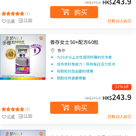
243.9
HK$
HK$
275.0
购买
(1)
比较
收藏
已有15人购买
善存女士50+配方60粒
善存
为50岁以上女性提供所需的营养素
维持良好免疫力，保持每日活力充沛
有助抵抗自由基的侵害
帮助维持健康骨骼
11% off
243.9
HK$
HK$
275.0
购买
(5)
比较
收藏
已有15人购买