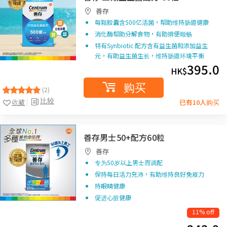
善存
每颗胶囊含500亿活菌，帮助维持肠道健康
消化酶帮助分解食物，有助排便顺畅
特有Synbiotic 配方含有益生菌和添加益生
元，有助益生菌生长，维持肠道环境平衡
395.0
HK$
购买
(2)
比较
收藏
已有10人购买
善存男士50+配方60粒
善存
专为50岁以上男士而调配
保持每日活力充沛，有助维持良好免疫力
持眼睛健康
促进心脏健康
11% off