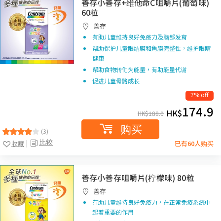
善存小善存+维他命C咀嚼片(葡萄味)
60粒
善存
有助儿童维持良好免疫力及脑部发育
帮助保护儿童眼结膜和角膜完整性，维护眼睛
健康
帮助食物转化为能量，有助能量代谢
促进儿童骨骼成长
7% off
174.9
HK$
HK$
188.0
购买
(3)
比较
收藏
已有60人购买
善存小善存咀嚼片(柠檬味) 80粒
善存
有助儿童维持良好免疫力，在正常免疫系统中
起着重要的作用