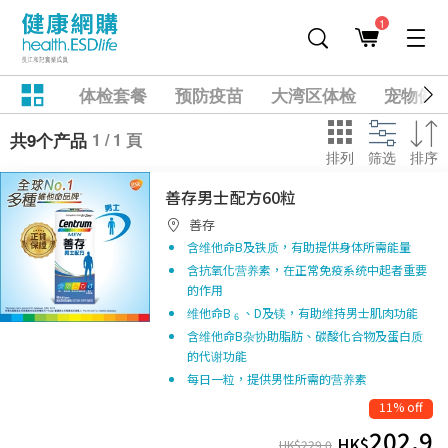
1
体检套餐
预防疫苗
大湾区体检
宠物健
1 / 1 頁
共9个产品
排列
筛选
排序
善存男士配方60粒
善存
含维他命B及铁质，有助提供身体所需能量
含抗氧化营养素，在正常免疫系统中起者重要
的作用
维他命B
、D及镁，有助维持男士肌肉功能
6
含维他命B杂协助脂肪、碳酸化合物及蛋白质
的代谢功能
每日一粒，提供男性所需的营养素
11% off
202.9
HK$
HK$
229.0