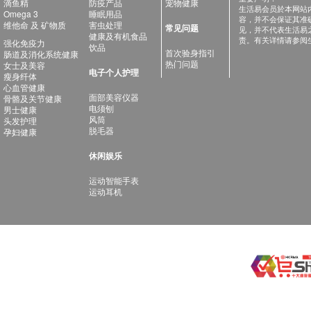
滴鱼精
防疫产品
宠物健康
生活易会员於本网站
Omega 3
睡眠用品
容，并不会保证其准
维他命 及 矿物质
害虫处理
常见问题
见，并不代表生活易
健康及有机食品
责。有关详情请参阅
强化免疫力
饮品
首次验身指引
肠道及消化系统健康
热门问题
女士及美容
电子个人护理
瘦身纤体
心血管健康
面部美容仪器
骨骼及关节健康
电须刨
男士健康
风筒
头发护理
脱毛器
孕妇健康
休闲娱乐
运动智能手表
运动耳机