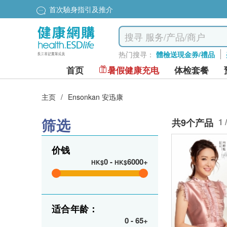
首次驗身指引及推介
热门搜寻：
體檢送現金券/禮品
首页
暑假健康充电
体检套餐
主页
/
Ensonkan 安迅康
筛选
共9个产品
1 
价钱
0
-
6000+
HK$
HK$
适合年龄：
0
-
65+