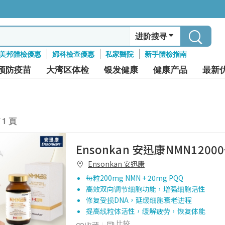
进阶搜寻
美邦體檢優惠
婦科檢查優惠
私家醫院
新手體檢指南
预防疫苗
大湾区体检
银发健康
健康产品
最新
/ 1 頁
Ensonkan 安迅康NMN12000
Ensonkan 安迅康
每粒200mg NMN + 20mg PQQ
高效双向调节细胞功能，增强细胞活性
修复受损DNA，延缓细胞衰老进程
提高线粒体活性，缓解疲劳，恢复体能
比较