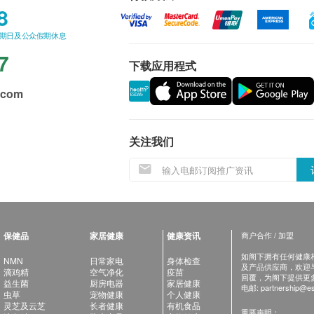
8
星期日及公众假期休息
7
下载应用程式
.com
关注我们
保健品
家居健康
健康资讯
商户合作 / 加盟
如阁下拥有任何健康相关
NMN
日常家电
身体检查
及产品供应商，欢迎与健
滴鸡精
空气净化
疫苗
回覆，为阁下提供更
益生菌
厨房电器
家居健康
电邮:
partnership@es
虫草
宠物健康
个人健康
灵芝及云芝
长者健康
有机食品
重要声明：