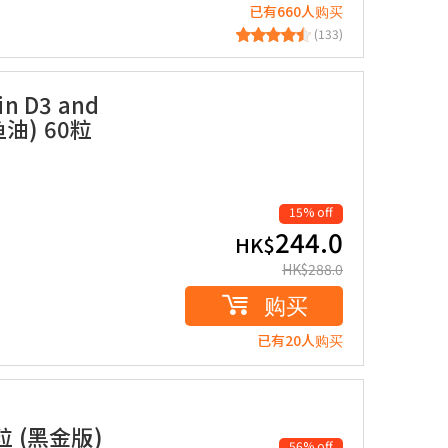
已有660人购买
(133)
in D3 and
油) 60粒
15% off
244.0
HK$
HK$
288.0
购买
已有20人购买
粒 (黑金版)
56% off