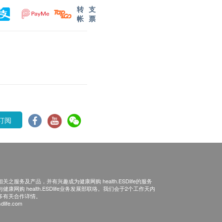
转
支
帐
票
订阅
之服务及产品，并有兴趣成为健康网购 health.ESDlife的服务
康网购 health.ESDlife业务发展部联络。我们会于2个工作天内
多有关合作详情。
dlife.com