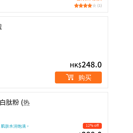
(1)
粒
248.0
HK$
购买
蛋白肽粉 (热
12% off
，肌肤水润饱满，