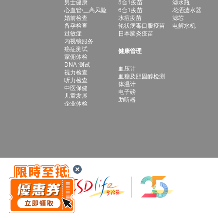
男士健康
5合1疫苗
滤水瓶
心血管/三高风险
6合1疫苗
花洒滤水器
婚前检查
水痘疫苗
滤芯
备孕检查
轮状病毒口服疫苗
电解水机
过敏症
日本脑炎疫苗
内视镜服务
癌症测试
健康管理
家佣体检
DNA 测试
血压计
视力检查
血糖及胆固醇检测
听力检查
体温计
中医保健
电子磅
儿童发展
助听器
企业体检