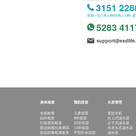
3151 228
星期一至六早上9时至晚上12时; 
5283 411
support@esdlife
身体检查
预防疫苗
水质管理
全面检查
儿童疫苗
直饮水机
妇科检查
9价疫苗
台上式滤水器
打疫苗前检查
23价疫苗
台下式滤水器
新冠病毒抗体测试
13价疫苗
水龙头式滤水器
新冠病毒检测套装
甲型肝炎疫苗
滤水壶