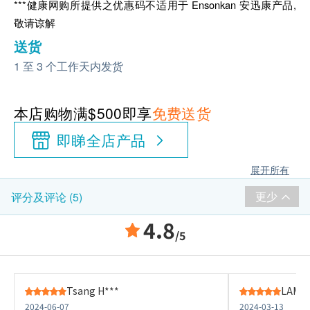
***健康网购所提供之优惠码不适用于 Ensonkan 安迅康产品,
敬请谅解
送货
1 至 3 个工作天内发货
本店购物满$500即享
免费送货
即睇全店产品
展开所有
更少
评分及评论 (5)
4.8
/5
Tsang H***
LAM L
2024-06-07
2024-03-13