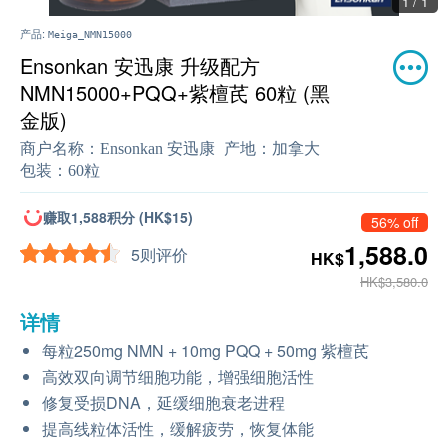
1 / 1
产品:
Meiga_NMN15000
Ensonkan 安迅康 升级配方
NMN15000+PQQ+紫檀芪 60粒 (黑
金版)
商户名称：
Ensonkan 安迅康
产地：
加拿大
包装：
60粒
赚取1,588积分 (HK$15)
56% off
1,588.0
5则评价
HK$
HK$3,580.0
详情
每粒250mg NMN + 10mg PQQ + 50mg 紫檀芪
高效双向调节细胞功能，增强细胞活性
修复受损DNA，延缓细胞衰老进程
提高线粒体活性，缓解疲劳，恢复体能