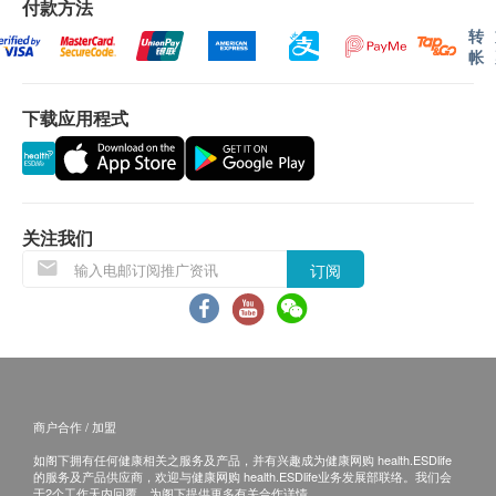
认。 倘若健康网购health. ESDlife未能提供任何订
付款方法
含人造防腐剂，不含色素，香料，乳糖，乳制品，
单上的货品，健康网购health. ESDlife有权拒绝接
转
盐，酵母或小麦
帐
受该订单，并且会于送货前透过电话或电邮通知顾
客再作安排。
储存方法
下载应用程式
置于阴凉干燥处，避免阳光直射，儿童接触不到的地
退换条款：
方。
当顾客收取已订购之货品时，有责任检查货品是否
有损毁情况，一经确认签收，恕不接受退换。
退换产品必须包装完整，如退换之产品有任何残缺
关注我们
或过期退回，供应商有权不受理。
订阅
注意事项
如有其他损坏或遗漏查询，顾客必须保留有效收据
本品为膳食营养补充剂，不能代替药物；
正本，并于送货后3个工作天内按下列方式联络
如正在使用其他药品，使用本品前请咨询医师或药
Ensonkan安迅康 客户服务部跟进。
师；
电邮： info-hk@meigahealth.com
孕妇及哺乳期女性，请不要服用；
商户合作 / 加盟
使用本品或任何其他膳食营养补充剂前，请咨询专
业保健医师；
如阁下拥有任何健康相关之服务及产品，并有兴趣成为健康网购 health.ESDlife
的服务及产品供应商，欢迎与健康网购 health.ESDlife业务发展部联络。我们会
如果瓶盖周围的密封件损坏或丢失，请勿使用；
于2个工作天内回覆，为阁下提供更多有关合作详情。