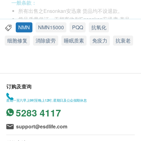
修复受损脑细胞，增强大脑功能，提高记忆力
一般条款：
全面提高人体免疫功能
所有出售之Ensonkan安迅康 货品均不设退款。
促进褪黑素分泌，改善睡眠品质
货品质量保证，于顾客收到Ensonkan安迅康 产品
强化心血管功能，降低心血管疾病风险
当日起计，食用期应最少有12个月或以上。
NMN
NMN15000
PQQ
抗氧化
改善视网膜功能障碍
此产品由 美嘉大健康集团有限公司 提供。
细胞修复
消除疲劳
睡眠质素
免疫力
抗衰老
提高听力，增加耳部神经元和组织中NAD+
如有任何争议，美嘉大健康集团有限公司 及 健康
恢复细胞自我修复及再生能力，使人体重返年轻状
网购health. ESDlife保留最终决议权。
态
送货条款：
食用方法
购买 Ensonkan 安迅康 产品总额满HK$500，即可
每天空腹服用1-2粒；或遵医嘱服用。
享本地免费送货服务。 账单总额未满HK$500需附
订购及查询
加HK$30运费。
成分
我们将于确定订单后1-3个工作天内安排发货。
星期一至六早上9时至晚上12时; 星期日及公众假期休息
β-烟醯胺单核苷酸250毫克、紫檀芪50毫克、吡咯喹
不排除运送时间会因节日而有所影响。 当八号烈
5283 4117
啉醌二钠盐10毫克；微晶纤维素、马铃薯淀粉、硬脂
风讯号悬挂或黑色暴雨警告生效时，送货服务时间
酸镁、二氧化矽、羟丙甲纤维素
将会延迟。
support@esdlife.com
所有订单须视乎相关货品的供应情况再作最后确
＊ 本品为天然植物提取、纯素食胶囊；不含麸质、不