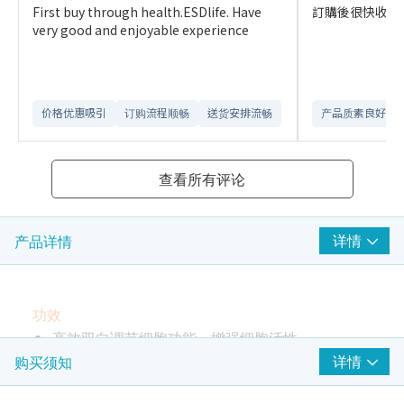
First buy through health.ESDlife. Have
訂購後很快收到
very good and enjoyable experience
价格优惠吸引
订购流程顺畅
送货安排流畅
产品质素良好
查看所有评论
详情
产品详情
功效
高效双向调节细胞功能，增强细胞活性
修复受损DNA，延缓细胞衰老进程
详情
购买须知
提高腺粒体活性，缓解疲劳，恢复体能