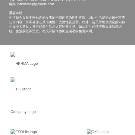
电邮:
partnership@esdlife.com
开封前，30℃以下常温避光保存；开封后，拧紧
瓶盖常温避光保存；
重要声明：
生活易会员於本网站内所发表的全部内容为即时更新，因此生活易不会预先审查
因高浓度植物提取物粉末对空气中水分有极强吸附
任何内容，并不会保证其准确性丶完整性及质量。此外，会员所发表的全部内容
均属个人意见，并不代表生活易之言论及立场。如从而引起任何损失或法律纠
能力，部分产品可能产生轻度结块现象，不会影响
纷，生活易概不负责。有关详情请参阅生活易的免责声明。
效果，请放心使用。