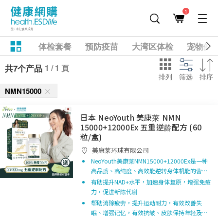
1
体检套餐
预防疫苗
大湾区体检
宠物健
1 / 1 頁
共7个产品
排列
筛选
排序
NMN15000
日本 NeoYouth 美康莱 NMN
15000+12000Ex 五重逆龄配方 (60
粒/盒)
美康莱环球有限公司
NeoYouth美康莱NMN15000+12000Ex是一种
高品质、高纯度、高效能逆转身体机能的营…
有助提升NAD+水平，加速身体复原，增强免疫
力，促进新陈代谢
帮助消除疲劳，提升运动耐力，有效改善失
眠、增强记忆，有效抗皱、皮肤保持年轻及…