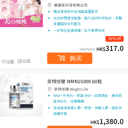
美康莱环球有限公司
甄选革命性升级消脂减重配方
结合中西医学智慧，融入现代科学技术，萃取
多重国际专利配方
一步到位全身享瘦，比节食更有效
56% off
317.0
HK$
HK$
728.0
购买
比较
收藏
莱特维健 NMN15000 60粒
莱特维健 Wright Life
NAD+ 补充剂、修复 DNA、抗衰逆龄、身体机
能年轻化、改善睡眠
适合延缓衰老人群，熬夜、失眠人群，逆龄养
颜需求者
1,380.0
HK$