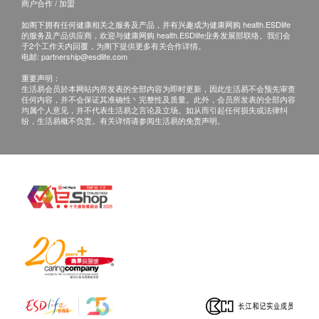
商户合作 / 加盟
如阁下拥有任何健康相关之服务及产品，并有兴趣成为健康网购 health.ESDlife
的服务及产品供应商，欢迎与健康网购 health.ESDlife业务发展部联络。我们会
于2个工作天内回覆，为阁下提供更多有关合作详情。
电邮:
partnership@esdlife.com
重要声明：
生活易会员於本网站内所发表的全部内容为即时更新，因此生活易不会预先审查
任何内容，并不会保证其准确性丶完整性及质量。此外，会员所发表的全部内容
均属个人意见，并不代表生活易之言论及立场。如从而引起任何损失或法律纠
纷，生活易概不负责。有关详情请参阅生活易的免责声明。