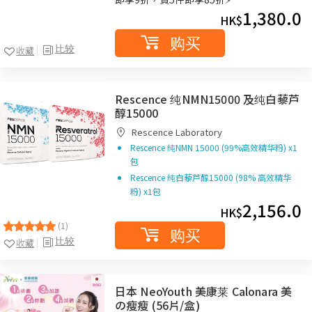
1,380.0
HK$
购买
比较
收藏
Rescence 纯NMN15000 及纯白藜芦
醇15000
Rescence Laboratory
Rescence 纯NMN 15000 (99%高效精华粉) x1
包
Rescence 纯白藜芦醇15000 (98% 高效精华
粉) x1包
2,156.0
HK$
(1)
购买
比较
收藏
日本 NeoYouth 美康莱 Calonara 美
の瘦瘦 (56片/盒)