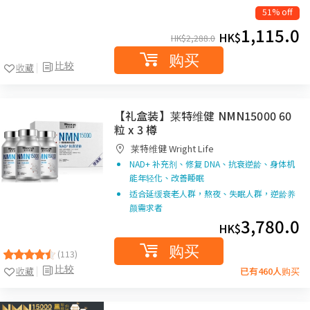
51% off
1,115.0
HK$
HK$
2,288.0
购买
比较
收藏
【礼盒装】莱特维健 NMN15000 60
粒 x 3 樽
莱特维健 Wright Life
NAD+ 补充剂、修复 DNA、抗衰逆龄、身体机
能年轻化、改善睡眠
适合延缓衰老人群，熬夜、失眠人群，逆龄养
颜需求者
3,780.0
HK$
购买
(113)
比较
收藏
已有460人购买