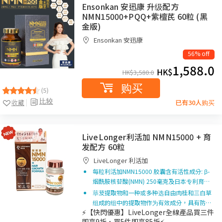
Ensonkan 安迅康 升级配方
NMN15000+PQQ+紫檀芪 60粒 (黑
金版)
Ensonkan 安迅康
56% off
1,588.0
HK$
HK$
3,580.0
购买
(5)
比较
收藏
已有30人购买
LiveLonger利活加 NMN15000 + 育
发配方 60粒
LiveLonger 利活加
每粒利活加NMN15000 胶囊含有活性成分: β-
烟酰胺核苷酸(NMN) 250毫克及日本专利育…
荜茇提取物和一种或多种选自由肉桂和三白草
组成的组中的提取物作为有效成分，具有防…
⚡【快閃優惠】LiveLonger全線產品買三件
即享9折，買5件即享85折⚡