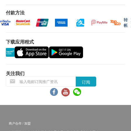
预防任何疾病之用。
认。 倘若健康网购health. ESDlife未能提供任何订
付款方法
单上的货品，健康网购health. ESDlife有权拒绝接
转
受该订单，并且会于送货前透过电话或电邮通知顾
帐
客再作安排。
下载应用程式
退换条款：
当顾客收取已订购之货品时，有责任检查货品是否
有损毁情况，一经确认签收，恕不接受退换。
退换产品必须包装完整，如退换之产品有任何残缺
关注我们
或过期退回，供应商有权不受理。
订阅
如有其他损坏或遗漏查询，顾客必须保留有效收据
正本，并于送货后3个工作天内按下列方式联络
LiveLonger利活加 客户服务部跟进。
电邮： info@livelonger.com.hk
商户合作 / 加盟