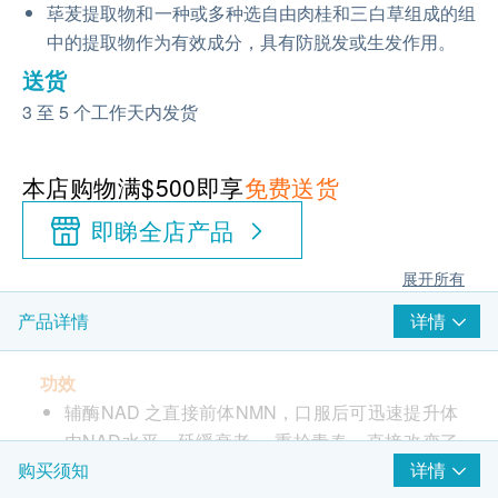
荜茇提取物和一种或多种选自由肉桂和三白草组成的组
中的提取物作为有效成分，具有防脱发或生发作用。
送货
3 至 5 个工作天内发货
本店购物满$500即享
免费送货
即睇全店产品
展开所有
详情
产品详情
功效
辅酶NAD 之直接前体NMN，口服后可迅速提升体
内NAD水平，延缓衰老， 重拾青春，直接改变了
NAD+在人体内的水平。
详情
购买须知