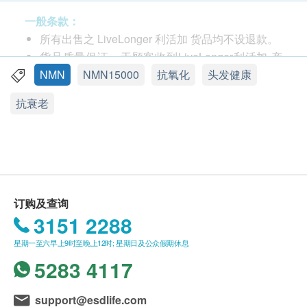
荜茇提取物和一种或多种选自由肉桂和三白草组成
的组中的提取物作为有效成分，具有防脱发或生发
一般条款：
作用。
所有出售之 LiveLonger 利活加 货品均不设退款。
货品质量保证，于顾客收到LiveLonger利活加 产
服用建议
品当日起计，食用期应最少有12个月或以上。
NMN
NMN15000
抗氧化
头发健康
每天可服用一至两次，每次2粒，根据个人情况可
此产品由 发兴企业有限公司 提供。
抗衰老
适当加减。
如有任何争议，发兴企业有限公司 及 健康网购
孕期，哺乳期妇女不宜服用。
health. ESDlife保留最终决议权。
肿瘤，囊肿，结节患者，请先向医生或专业医护人
员查询。
送货条款：
痛风以及其他身体不适患者，请先向医生或专业医
购买 LiveLonger 利活加产品总额满HK$500，即
护人员查询。
可享本地免费送货服务。账单总额未满HK$500需
订购及查询
附加HK$50运费。
3151 2288
储存方式
我们将于确定订单后3-5个工作天内安排发货。
星期一至六早上9时至晚上12时; 星期日及公众假期休息
密封储存在阴凉，干燥处，避免阳光直射。
不排除运送时间会因节日而有所影响。 当八号烈
5283 4117
* 此产品没有根据《药剂业及毒药条例》或《中医药
风讯号悬挂或黑色暴雨警告生效时，送货服务时间
条例》注册。为此产品作出的任何声称亦没有为进行
将会延迟。
support@esdlife.com
该等注册而接受评核。此产品并不供作诊断、治疗或
所有订单须视乎相关货品的供应情况再作最后确