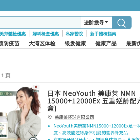
进阶搜寻
美邦體檢優惠
婦科檢查優惠
私家醫院
新手體檢指南
预防疫苗
大湾区体检
银发健康
健康产品
最新
/ 1 頁
日本 NeoYouth 美康莱 NMN
15000+12000Ex 五重逆龄配方
盒)
美康莱环球有限公司
NeoYouth美康莱NMN15000+12000Ex
度、高效能逆转身体机能的营养补充品
有助提升NAD+水平，加速身体复原，增强