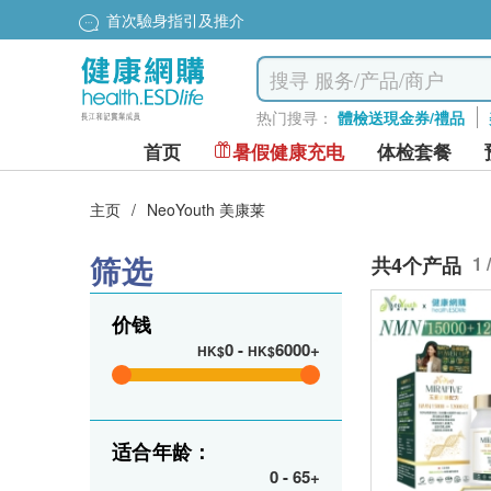
首次驗身指引及推介
热门搜寻：
體檢送現金券/禮品
首页
暑假健康充电
体检套餐
主页
/
NeoYouth 美康莱
筛选
共4个产品
1 
价钱
0
-
6000+
HK$
HK$
适合年龄：
0
-
65+