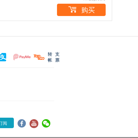
购买
转
支
帐
票
订阅