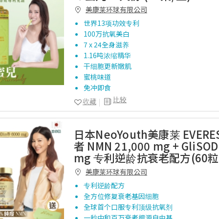
美康莱环球有限公司
世界13项功效专利
100万抗氧美白
7 x 24全身滋养
1.16吨浓缩精华
干细胞更新嫩肌
蜜桃味道
免冲即食
比较
收藏
日本NeoYouth美康莱 EVERE
者 NMN 21,000 mg + GliSOD
mg 专利逆龄抗衰老配方(60粒
美康莱环球有限公司
专利逆龄配方
全方位修复衰老基因细胞
全球首个口服专利顶级抗氧剂
一秒中和百万衰老根源自由基