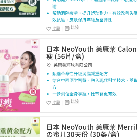
谢
帮助消除疲劳，提升运动耐力，有效改善失
效抗皱、皮肤保持年轻及富弹性
比较
收藏
日本 NeoYouth 美康莱 Calo
瘦 (56片/盒)
美康莱环球有限公司
甄选革命性升级消脂减重配方
结合中西医学智慧，融入现代科学技术，萃
方
一步到位全身享瘦，比节食更有效
比较
收藏
日本 NeoYouth 美康莱 Merri
の蜜儿30天份 (30条/盒)