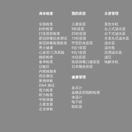
身体检查
预防疫苗
水质管理
全面检查
儿童疫苗
直饮水机
妇科检查
9价疫苗
台上式滤水器
打疫苗前检查
23价疫苗
台下式滤水器
新冠病毒抗体测试
13价疫苗
水龙头式滤水器
新冠病毒检测套装
甲型肝炎疫苗
滤水壶
男士健康
5合1疫苗
滤水瓶
心血管/三高风险
6合1疫苗
花洒滤水器
婚前检查
水痘疫苗
滤芯
备孕检查
轮状病毒口服疫苗
电解水机
过敏症
日本脑炎疫苗
内视镜服务
癌症测试
健康管理
家佣体检
DNA 测试
血压计
视力检查
血糖及胆固醇检测
听力检查
体温计
中医保健
电子磅
儿童发展
助听器
企业体检