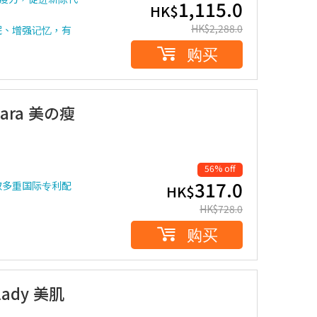
1,115.0
HK$
HK$
2,288.0
眠、增强记忆，有
购买
nara 美の瘦
56% off
317.0
取多重国际专利配
HK$
HK$
728.0
购买
lady 美肌