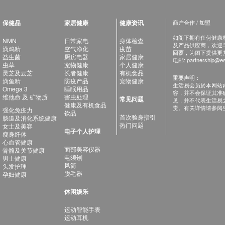
保健品
家居健康
健康资讯
商户合作 / 加盟
如阁下拥有任何健康相关
NMN
日常家电
身体检查
及产品供应商，欢迎与健
滴鸡精
空气净化
疫苗
回覆，为阁下提供更
益生菌
厨房电器
家居健康
电邮:
partnership@es
虫草
宠物健康
个人健康
灵芝及云芝
长者健康
有机食品
重要声明：
滴鱼精
防疫产品
宠物健康
生活易会员於本网站
Omega 3
睡眠用品
容，并不会保证其准
维他命 及 矿物质
害虫处理
常见问题
见，并不代表生活易
健康及有机食品
责。有关详情请参阅
强化免疫力
饮品
首次验身指引
肠道及消化系统健康
热门问题
女士及美容
电子个人护理
瘦身纤体
心血管健康
面部美容仪器
骨骼及关节健康
电须刨
男士健康
风筒
头发护理
脱毛器
孕妇健康
休闲娱乐
运动智能手表
运动耳机