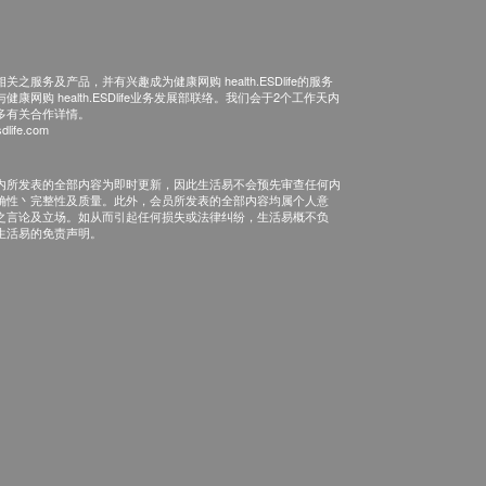
之服务及产品，并有兴趣成为健康网购 health.ESDlife的服务
康网购 health.ESDlife业务发展部联络。我们会于2个工作天内
多有关合作详情。
dlife.com
内所发表的全部内容为即时更新，因此生活易不会预先审查任何内
确性丶完整性及质量。此外，会员所发表的全部内容均属个人意
之言论及立场。如从而引起任何损失或法律纠纷，生活易概不负
生活易的免责声明。