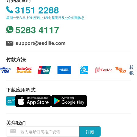
风讯号悬挂或黑色暴雨警告生效时，送货服务时间
3151 2288
GliSODin®法国专利蜜瓜萃取「超级酵素SOD」:
将会延迟。
抗氧化金字塔的顶尖成分，是全球首个经临床证实
所有订单须视乎相关货品的供应情况再作最后确
星期一至六早上9时至晚上12时; 星期日及公众假期休息
口服有效及「可以经由消化系统吸收的SOD」。
认。 倘若健康网购health. ESDlife未能提供任何订
5283 4117
一秒中和过百万引致衰老的自由基，相比其他现有
单上的货品，健康网购health. ESDlife有权拒绝接
抗氧化成分作单一消灭，效果更显著，一步到位击
受该订单，并且会于送货前透过电话或电邮通知顾
support@esdlife.com
退自由基，抵御年龄增长及氧化对人体机能的损耗
客再作安排。
和破坏，从细胞根本焕发年青活力。
付款方法
保用条款：
转
权威实证，安全可靠
货品质量保证，于顾客收到产品当日起计，使用
帐
NMN于人体上应用已获哈佛大学、美国太空总署及华
期应最少有12个月或以上。
盛顿大学等公开肯定，并经至少3大国际权威期刊持
下载应用程式
续认证，临床观察实证生理或机能逆转的同时，并无
退换条款：
产生不良健康问题；配合法国专利成分GliSODin®，
当顾客收取已订购之货品时，有责任检查货品是否
经25项研究及15项于期刊发表的临床实证，同时获10
有损毁情况，一经确认签收，恕不接受退换。
项功效专利，避免入侵性方式抵御衰老，简单口服，
退换产品必须包装完整，如退换之产品有任何残缺
关注我们
轻易温和达到高强度抗氧化效果。
或过期退回，供应商有权不受理。
订阅
如有其他损坏或遗漏查询，顾客必须保留有效收据