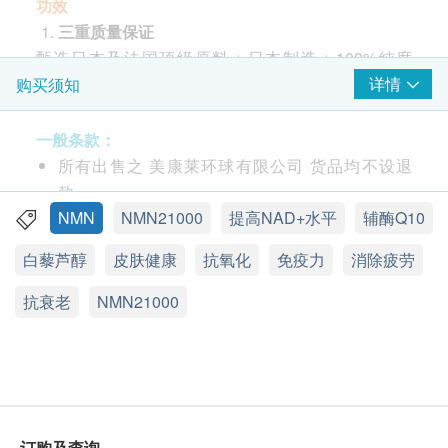
功效
三重质量保证
甄选日本及法国顶级原料＋日本制造＋100%纯度
NMN
详情
购买须知
☑10项功效专利
☑多项国际权威
一般条款：
☑临床认证
所有出售之 美康莱环球有限公司 货品均不设退
☑适合素食人士
款。
☒无农药
此产品由 美康莱环球有限公司 提供。
NMN
NMN21000
提高NAD+水平
辅酶Q10
☒无水银
如有任何争议，美康莱环球有限公司及健康网购
白藜芦醇
皮肤健康
抗氧化
免疫力
消除疲劳
☒无杂质
health. ESDlife保留最终决议权。
抗衰老
NMN21000
细胞发电机X
自由基杀手强强皇牌抗衰老配方：
送货条款：
NMN 烟醯胺单核苷酸是人体内诺加因子的前体，
购买美康莱环球有限公司产品即可享本地免费送货
已获美国及日本多个权威机构及大学研究认证其对
服务。
细胞奇效，当中抵御辐射、修复DNA损伤、安全
我们将于确定订单后1-3个工作天内安排发货。
作出生理逆转等特性令其成为现代抗衰老必不可少
不排除运送时间会因节日而有所影响。 当八号烈
订购及查询
的高效元素，为全身细胞提供超级能量。