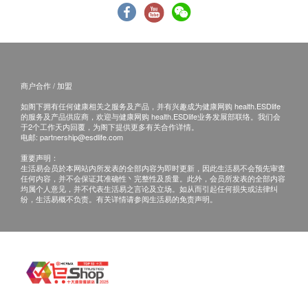
内外夹击，全方位保卫长青体态
正本，并于送货后3个工作天内按下列方式联络美
对外防御：高效中和自由基，一举歼灭氧化及衰老元
康莱环球有限公司 客户服务部跟进。
凶
电邮：cs@neoyouth.com.hk
对内修复：营养补给、修复内脏、增益免疫、加强屏
障及启动自愈五部曲双向同步强化人体机能，全面维
商户合作 / 加盟
持顶尖强健体魄。
如阁下拥有任何健康相关之服务及产品，并有兴趣成为健康网购 health.ESDlife
的服务及产品供应商，欢迎与健康网购 health.ESDlife业务发展部联络。我们会
于2个工作天内回覆，为阁下提供更多有关合作详情。
实力x
科技：100%
纯度+
耐酸性吸收更好
电邮:
partnership@esdlife.com
利用尖端肠溶植物胶囊技术，使成份不被胃酸破坏及
重要声明：
生活易会员於本网站内所发表的全部内容为即时更新，因此生活易不会预先审查
溶解，直到肠道中才释放，令双皇牌成分更易吸收、
任何内容，并不会保证其准确性丶完整性及质量。此外，会员所发表的全部内容
均属个人意见，并不代表生活易之言论及立场。如从而引起任何损失或法律纠
成效更佳。结合100%纯度的NMN，可以确保长期食
纷，生活易概不负责。有关详情请参阅生活易的免责声明。
用也没有任何不良或不知名的杂质影响身体，御龄效
果倍增。
专利
+
临床实证
+
多重认证
日本研发及生产
FSSC 22000全球食品安全验证