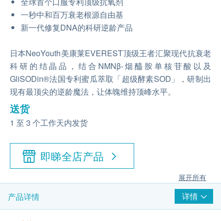
全球首个口服专利顶级抗氧剂
一秒中和百万衰老根源自由基
新一代修复DNA的科研逆龄产品
日本NeoYouth美康莱EVEREST顶级王者汇聚现代抗衰老
科研的结晶品，结合NMNβ-烟醯胺单核苷酸以及
GliSODin®法国专利蜜瓜萃取「超级酵素SOD」，研制出
现有最顶尖的逆龄魔法，让体魄维持顶峰水平。
送货
1 至 3 个工作天内发货
即睇全店产品
展开所有
详情
产品详情