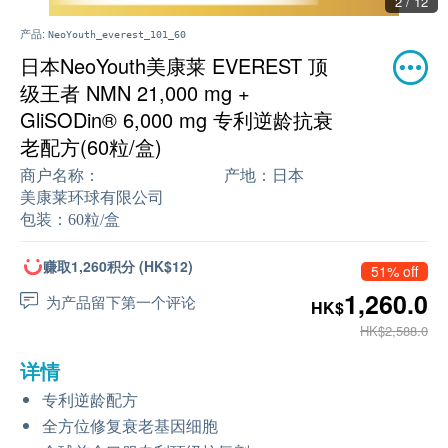
2 / 12
产品:
NeoYouth_everest_101_60
日本NeoYouth美康莱 EVEREST 顶
级王者 NMN 21,000 mg +
GliSODin® 6,000 mg 专利逆龄抗衰
老配方(60粒/盒)
商户名称：
产地：
日本
美康莱环球有限公司
包装：
60粒/盒
赚取1,260积分 (HK$12)
51% off
1,260.0
为产品留下第一个评论
HK$
HK$2,588.0
详情
专利逆龄配方
全方位修复衰老基因细胞