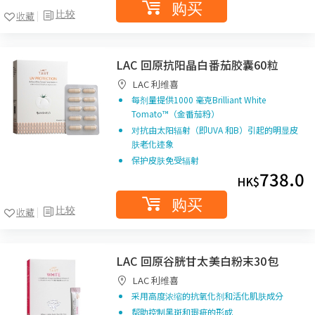
购买
比较
收藏
LAC 回原抗阳晶白番茄胶囊60粒
LAC 利维喜
每剂量提供1000 毫克Brilliant White
Tomato™（金番茄粉）
对抗由太阳辐射（即UVA 和B）引起的明显皮
肤老化迹象
保护皮肤免受辐射
738.0
HK$
购买
比较
收藏
LAC 回原谷胱甘太美白粉末30包
LAC 利维喜
采用高度浓缩的抗氧化剂和活化肌肤成分
帮助控制黑斑和瑕疵的形成