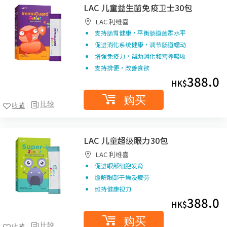
LAC 儿童益生菌免疫卫士30包
LAC 利维喜
支持肠胃健康，平衡肠道菌群水平
促进消化系统健康，调节肠道蠕动
增强免疫力，帮助消化和营养吸收
支持排便，改善食欲
388.0
HK$
购买
比较
收藏
LAC 儿童超级眼力30包
LAC 利维喜
促进眼部细胞发育
缓解眼部干燥及疲劳
维持健康视力
388.0
HK$
购买
比较
收藏