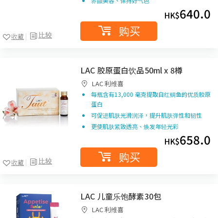
养颜美容、保持好气色
640.0
HK$
购买
比较
收藏
LAC 胶原蛋白饮品50ml x 8樽
LAC 利维喜
每瓶含有13,000 毫克提取自红鲷鱼的优质胶原
蛋白
可促进肌肤光滑润泽，提升肌肤弹性和韧性
更使肌肤紧致透亮、焕发年轻光彩
658.0
HK$
购买
比较
收藏
LAC 儿童乐饱酵素30包
LAC 利维喜