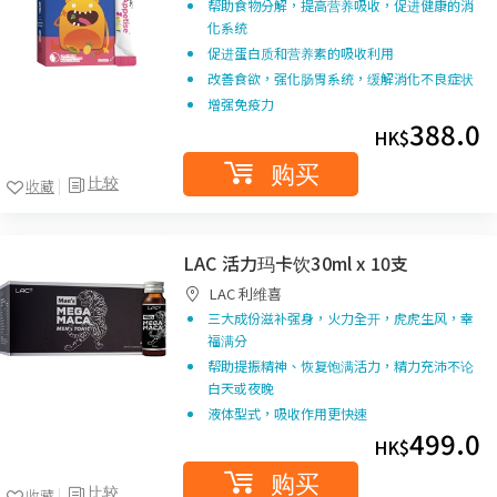
帮助食物分解，提高营养吸收，促进健康的消
化系统
促进蛋白质和营养素的吸收利用
改善食欲，强化肠胃系统，缓解消化不良症状
增强免疫力
388.0
HK$
购买
比较
收藏
LAC 活力玛卡饮30ml x 10支
LAC 利维喜
三大成份滋补强身，火力全开，虎虎生风，幸
福满分
帮助提振精神、恢复饱满活力，精力充沛不论
白天或夜晚
液体型式，吸收作用更快速
499.0
HK$
购买
比较
收藏