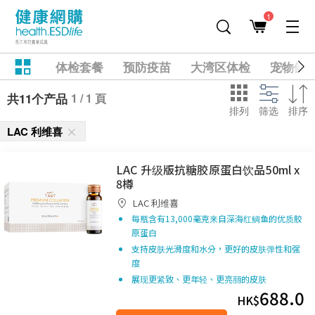
1
体检套餐
预防疫苗
大湾区体检
宠物健
1 / 1 頁
共11个产品
排列
筛选
排序
LAC 利维喜
LAC 升级版抗糖胶原蛋白饮品50ml x
8樽
LAC 利维喜
每瓶含有13,000毫克来自深海红鲷鱼的优质胶
原蛋白
支持皮肤光滑度和水分，更好的皮肤弹性和强
度
展现更紧致、更年轻、更亮丽的皮肤
688.0
HK$