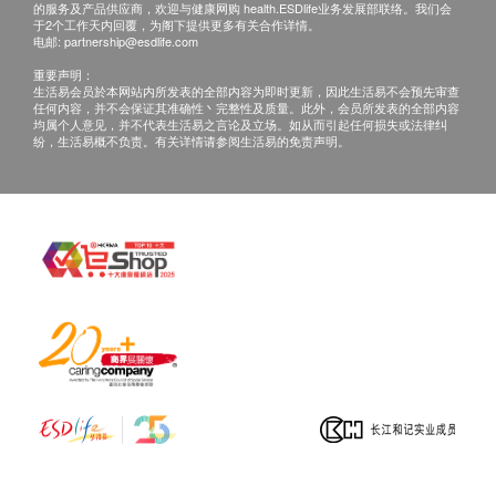
的服务及产品供应商，欢迎与健康网购 health.ESDlife业务发展部联络。我们会
于2个工作天内回覆，为阁下提供更多有关合作详情。
电邮:
partnership@esdlife.com
重要声明：
生活易会员於本网站内所发表的全部内容为即时更新，因此生活易不会预先审查
任何内容，并不会保证其准确性丶完整性及质量。此外，会员所发表的全部内容
均属个人意见，并不代表生活易之言论及立场。如从而引起任何损失或法律纠
纷，生活易概不负责。有关详情请参阅生活易的免责声明。